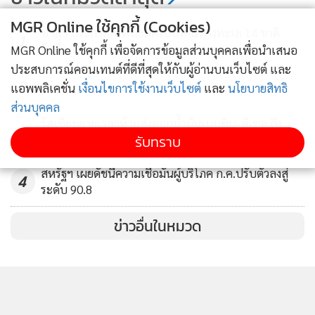
210
MGR Online ใช้คุกกี้ (Cookies)
ซาอุฯ ประกาศตั้งพันธมิตรป้องกันทางทะเล 14 ชาติ
1
รับมือสถานการณ์ ตอ.กลาง
MGR Online ใช้คุกกี้ เพื่อจัดการข้อมูลส่วนบุคคลเพื่อนำเสนอ
ประสบการณ์คอนเทนต์ที่ดีที่สุดให้กับผู้อ่านบนเว็บไซต์ และ
2
แอพพลิเคชั่น
เงื่อนไขการใช้งานเว็บไซต์
และ
นโยบายสิทธิ
ส่วนบุคคล
รัสเซียขยายเวลาห้ามส่งออกน้ำมันเบนซิน-ดีเซล ถึง
3
รับทราบ
ม.ค.70
สหรัฐฯ เผยดัชนีความเชื่อมั่นผู้บริโภค ก.ค.ปรับตัวลงสู่
4
ระดับ 90.8
ข่าวอื่นในหมวด