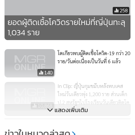
258
ยอดผู้ติดเชื้อโควิดรายใหม่ที่ญี่ปุ่นทะลุ
1,034 ราย
โตเกียวพบผู้ติดเชื้อโควิด-19 กว่า 20
ราย/วันต่อเนื่องเป็นวันที่ 6 แล้ว
140
In Clip: ญี่ปุ่นกุมขมับหลังพบเคส
ใหม่วันเดียวพุ่ง 1,200 ราย ส่วนเด็ก
ป.2 สหรัฐฯไปโรงเรียนวันเดียวติดโค
10,868
แสดงเพิ่มเติม
วิด-19
กรุงโตเกียวขอ ปชช.อยู่บ้าน 12 วัน
ข่าวในหมวดล่าสุด
หวังควบคุมการแพร่ระบาดโควิด-19