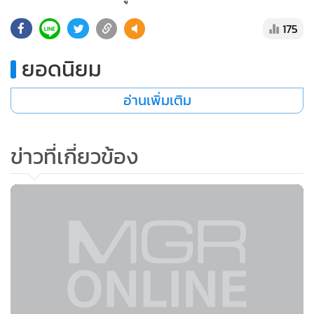
•
เกม
175
•
วิทยาศาสตร์
•
SMEs
ยอดนิยม
•
หุ้น
อ่านเพิ่มเติม
•
อินโดจีน
•
กองทุนรวม
•
Celeb Online
ข่าวที่เกี่ยวข้อง
•
Factcheck
•
ญี่ปุ่น
•
News1
•
Gotomanager