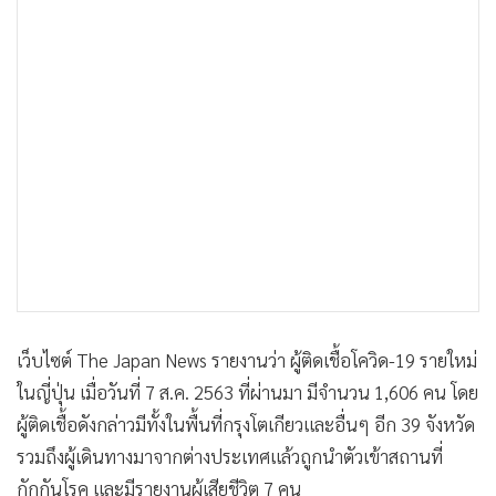
•
Good health & Well-being
•
Green Innovation & SD
•
Management & HR
•
MGR Live
•
Infographic
•
การเมือง
•
ท่องเที่ยว
•
กีฬา
•
ต่างประเทศ
•
Special Scoop
•
เศรษฐกิจ-ธุรกิจ
เว็บไซต์ The Japan News รายงานว่า ผู้ติดเชื้อโควิด-19 รายใหม่
•
จีน
ในญี่ปุ่น เมื่อวันที่ 7 ส.ค. 2563 ที่ผ่านมา มีจำนวน 1,606 คน โดย
•
ชุมชน-คุณภาพชีวิต
ผู้ติดเชื้อดังกล่าวมีทั้งในพื้นที่กรุงโตเกียวและอื่นๆ อีก 39 จังหวัด
•
อาชญากรรม
รวมถึงผู้เดินทางมาจากต่างประเทศแล้วถูกนำตัวเข้าสถานที่
•
Motoring
กักกันโรค และมีรายงานผู้เสียชีวิต 7 คน