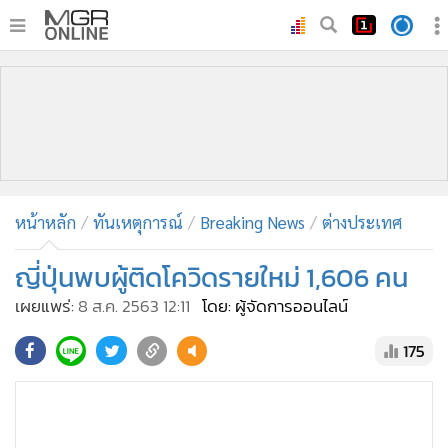
•
หน้าหลัก
•
ทันเหตุการณ์
•
ภาคใต้
•
ภูมิภาค
•
Online Section
หน้าหลัก
ทันเหตุการณ์
Breaking News
ต่างประเทศ
•
บันเทิง
•
ผู้จัดการรายวัน
ญี่ปุ่นพบผู้ติดโควิดรายใหม่ 1,606 คน
•
คอลัมนิสต์
เผยแพร่:
8 ส.ค. 2563 12:11
โดย: ผู้จัดการออนไลน์
•
ละคร
175
•
CbizReview
•
Cyber BIZ
•
ผู้จัดกวน