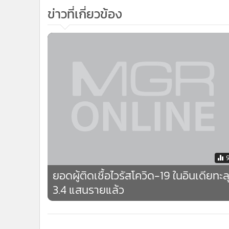
•
Management & HR
•
MGR Live
•
Infographic
•
การเมือง
•
ท่องเที่ยว
•
กีฬา
•
ต่างประเทศ
•
Special Scoop
•
เศรษฐกิจ-ธุรกิจ
•
จีน
•
ชุมชน-คุณภาพชีวิต
ยอดผู้ติดเชื้อไวรัสโควิด-19 ในอินเดียทะล
•
อาชญากรรม
3.4 แสนรายแล้ว
•
Motoring
•
เกม
•
วิทยาศาสตร์
กำลังโหลด...
•
SMEs
•
หุ้น