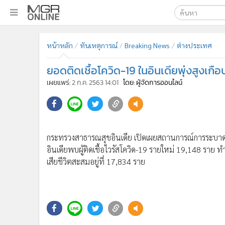
เลือกเครื่องมือท
•
หน้าหลัก
หน้าหลัก
ทันเหตุการณ์
Breaking News
ต่างประเทศ
ค้นหา
•
ทันเหตุการณ์
Google
•
ภาคใต้
ยอดติดเชื้อโควิด-19 ในอินเดียพุ่งสูงเกือบ
•
ภูมิภาค
MGR Onl
เผยแพร่:
2 ก.ค. 2563 14:01
โดย: ผู้จัดการออนไลน์
•
Online Section
ค้นหาขั
•
บันเทิง
•
ผู้จัดการรายวัน
กระทรวงสาธารณสุขอินเดีย เปิดเผยสถานการณ์การระบาดของไ
•
คอลัมนิสต์
อินเดียพบผู้ติดเชื้อไวรัสโควิด-19 รายใหม่ 19,148 ราย ทำใ
•
ละคร
เสียชีวิตสะสมอยู่ที่ 17,834 ราย
•
CbizReview
•
Cyber BIZ
•
ผู้จัดกวน
•
Good health & Well-being
ข่าวที่เกี่ยวข้อง
•
Green Innovation & SD