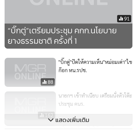
91
“บิ๊กตู่”เตรียมประชุม คกก.นโยบาย
ยางธรรมชาติ ครั้งที่ 1
"บิ๊กตู่"ปัดให้ความเห็น"หม่อมเต่า"ไข
ก๊อก หน.รปช.
88
นายกฯ เข้าทำเนียบ เตรียมนั่งหัวโต๊ะ
ประชุม คนร.
162
แสดงเพิ่มเติม
“บิ๊กตู่” เงียบ ปัดให้ความเห็น