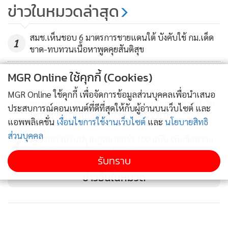
“หม่อมเต่า” ยื่นลาออกพ้น
ข่าวในหมวดล่าสุด
หน.รปช.
681
สมช.เห็นชอบ 6 มาตรการชายแดนใต้ บังคับใช้ กม.เด็ด
1
ขาด-ทบทวนเนื้อหาพูดคุยสันติสุข
MGR Online ใช้คุกกี้ (Cookies)
2
MGR Online ใช้คุกกี้ เพื่อจัดการข้อมูลส่วนบุคคลเพื่อนำเสนอ
สถานเอกอัครราชทูตฯ ไม่เคยได้รับแจ้งจาก ตร.จอร์เจีย-
3
ประสบการณ์คอนเทนต์ที่ดีที่สุดให้กับผู้อ่านบนเว็บไซต์ และ
ได้รับแจ้งครั้งแรกจาก กต.จอร์เจีย 29 ก.ค.
แอพพลิเคชั่น
เงื่อนไขการใช้งานเว็บไซต์
และ
นโยบายสิทธิ
ส่วนบุคคล
รัฐบาลเร่งปรับปรุงกฎหมายกว่า 100 ฉบับ เพิ่มขีดความ
4
สามารถการแข่งขันของประเทศ
รับทราบ
ข่าวอื่นในหมวด