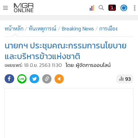
•
หน้าหลัก
หน้าหลัก
ทันเหตุการณ์
Breaking News
การเมือง
•
ทันเหตุการณ์
•
นายกฯ ประชุมคณะกรรมการนโยบาย
ภาคใต้
•
ภูมิภาค
และบริหารข้าวแห่งชาติ
•
Online Section
เผยแพร่:
18 มิ.ย. 2563 11:30
โดย: ผู้จัดการออนไลน์
•
บันเทิง
93
•
ผู้จัดการรายวัน
•
คอลัมนิสต์
•
ละคร
•
CbizReview
•
Cyber BIZ
•
ผู้จัดกวน