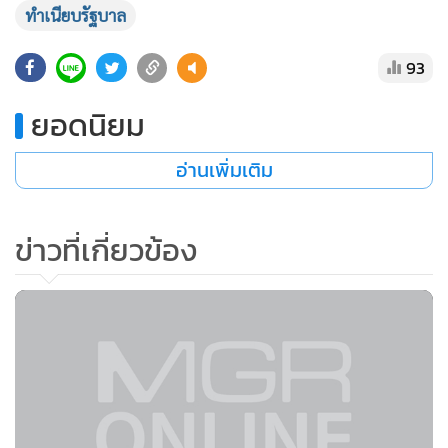
ทำเนียบรัฐบาล
•
เกม
•
วิทยาศาสตร์
93
•
SMEs
•
หุ้น
ยอดนิยม
•
อินโดจีน
อ่านเพิ่มเติม
•
กองทุนรวม
•
Celeb Online
•
Factcheck
ข่าวที่เกี่ยวข้อง
•
ญี่ปุ่น
•
News1
•
Gotomanager