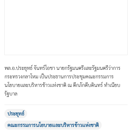
•
Good health & Well-being
•
Green Innovation & SD
•
Management & HR
•
MGR Live
•
Infographic
•
การเมือง
•
ท่องเที่ยว
•
กีฬา
พล.อ.ประยุทธ์ จันทร์โอชา นายกรัฐมนตรีและรัฐมนตรีว่าการ
•
ต่างประเทศ
กระทรวงกลาโหม เป็นประธานการประชุมคณะกรรมการ
•
Special Scoop
นโยบายและบริหารข้าวแห่งชาติ ณ ตึกภักดีบดินทร์ ทำเนียบ
•
เศรษฐกิจ-ธุรกิจ
รัฐบาล
•
จีน
•
ชุมชน-คุณภาพชีวิต
ประยุทธ์
•
อาชญากรรม
คณะกรรมการนโยบายและบริหารข้าวแห่งชาติ
•
Motoring