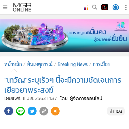
•
หน้าหลัก
•
ทันเหตุการณ์
•
ภาคใต้
•
ภูมิภาค
•
Online Section
หน้าหลัก
ทันเหตุการณ์
Breaking News
การเมือง
•
บันเทิง
•
ผู้จัดการรายวัน
"เทวัญ"ระบุเร็วๆ นี้จะมีความชัดเจนการ
•
คอลัมนิสต์
เยียวยาพระสงฆ์
•
ละคร
เผยแพร่:
11 มิ.ย. 2563 14:37
โดย: ผู้จัดการออนไลน์
•
CbizReview
103
•
Cyber BIZ
•
ผู้จัดกวน