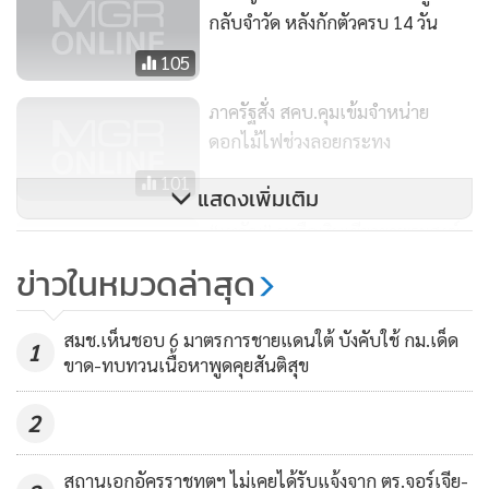
กลับจำวัด หลังกักตัวครบ 14 วัน
105
ภาครัฐสั่ง สคบ.คุมเข้มจำหน่าย
ดอกไม้ไฟช่วงลอยกระทง
101
แสดงเพิ่มเติม
“เทวัญ” หารือเงินเยียวยาพระสงฆ์
ตั้งเรต 60-100 บาท ต่อรูปต่อวัน
ข่าวในหมวดล่าสุด
คาดชง ครม.สัปดาห์หน้า
283
สมช.เห็นชอบ 6 มาตรการชายแดนใต้ บังคับใช้ กม.เด็ด
1
ขาด-ทบทวนเนื้อหาพูดคุยสันติสุข
2
สถานเอกอัครราชทูตฯ ไม่เคยได้รับแจ้งจาก ตร.จอร์เจีย-