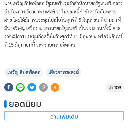
•
Good health & Well-being
นายเทวัญ ลิปตพัลลภ รัฐมนตรีประจำสำนักนายกรัฐมนตรี กล่าว
•
Green Innovation & SD
ถึงเรื่องการเยียวยาพระสงฆ์ ว่า ในขณะนี้กำลังหารือกับหลาย
•
Management & HR
ฝ่าย โดยได้มีการประชุมไปเมื่อวันศุกร์ที่ 5 มิถุนายน ที่ผ่านมา ที่
•
MGR Live
มีนายวิษณุ เครืองาม รองนายกรัฐมนตรี เป็นประธาน ทั้งนี้ คาด
•
Infographic
ว่าจะมีการประชุมอีกครั้งในวันศุกร์ที่ 12 มิถุนายน หรือวันจันทร์
•
การเมือง
ที่ 15 มิถุนายนนี้ จะทราบความชัดเจน
•
ท่องเที่ยว
•
กีฬา
•
ต่างประเทศ
เทวัญ ลิปตพัลลภ
เยียวยาพระสงฆ์
•
Special Scoop
103
•
เศรษฐกิจ-ธุรกิจ
•
จีน
ยอดนิยม
•
ชุมชน-คุณภาพชีวิต
•
อาชญากรรม
อ่านเพิ่มเติม
•
Motoring