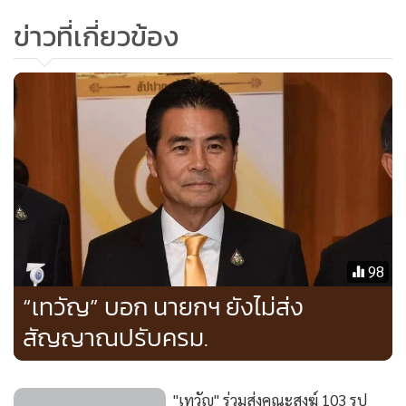
•
เกม
ข่าวที่เกี่ยวข้อง
•
วิทยาศาสตร์
•
SMEs
•
หุ้น
•
อินโดจีน
•
กองทุนรวม
•
Celeb Online
•
Factcheck
•
ญี่ปุ่น
•
News1
98
•
Gotomanager
“เทวัญ” บอก นายกฯ ยังไม่ส่ง
สัญญาณปรับครม.
"เทวัญ" ร่วมส่งคณะสงฆ์ 103 รูป