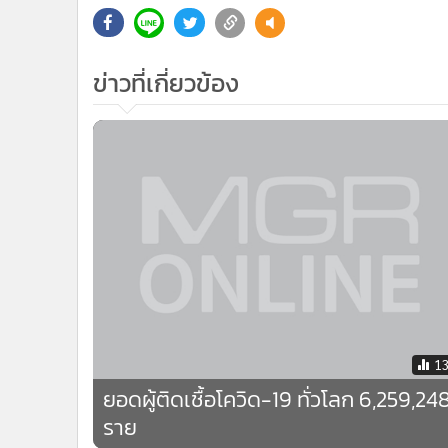
•
Management & HR
•
MGR Live
•
Infographic
ข่าวที่เกี่ยวข้อง
•
การเมือง
•
ท่องเที่ยว
•
กีฬา
•
ต่างประเทศ
•
Special Scoop
•
เศรษฐกิจ-ธุรกิจ
•
จีน
•
ชุมชน-คุณภาพชีวิต
•
อาชญากรรม
•
Motoring
1
•
เกม
ยอดผู้ติดเชื้อโควิด-19 ทั่วโลก 6,259,24
•
วิทยาศาสตร์
ราย
•
SMEs
•
หุ้น