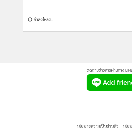
•
อินโดจีน
•
กองทุนรวม
กำลังโหลด...
•
Celeb Online
•
Factcheck
•
ญี่ปุ่น
•
News1
•
Gotomanager
ติดตามข่าวสารผ่านทาง LIN
นโยบายความเป็นส่วนตัว
นโยบา