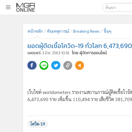
เลือกเครื่องมือท
•
หน้าหลัก
หน้าหลัก
ทันเหตุการณ์
Breaking News
อื่นๆ
ค้นหา
•
ทันเหตุการณ์
Google
•
ภาคใต้
ยอดผู้ติดเชื้อโควิด-19 ทั่วโลก 6,473,69
•
ภูมิภาค
MGR Onl
เผยแพร่:
3 มิ.ย. 2563 10:18
โดย: ผู้จัดการออนไลน์
•
Online Section
ค้นหาขั
•
บันเทิง
•
ผู้จัดการรายวัน
•
คอลัมนิสต์
•
ละคร
เว็บไซต์ worldometers รายงานสถานการณ์ผู้ติดเชื้อไวรัสโ
•
CbizReview
6,473,690 ราย เพิ่มขึ้น 110,494 ราย เสียชีวิต 381,70
•
Cyber BIZ
•
ผู้จัดกวน
•
Good health & Well-being
โควิด-19
•
Green Innovation & SD