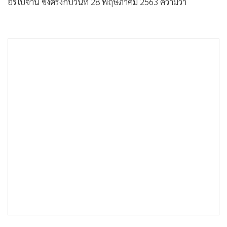
•
Good health & Well-being
อร์ไบจาน ซึ่งตรงกับวันที่ 28 พฤษภาคม 2563 ความว่า
•
Green Innovation & SD
•
Management & HR
•
MGR Live
•
Infographic
•
การเมือง
•
ท่องเที่ยว
•
กีฬา
•
ต่างประเทศ
•
Special Scoop
•
เศรษฐกิจ-ธุรกิจ
•
จีน
•
ชุมชน-คุณภาพชีวิต
•
อาชญากรรม
•
Motoring