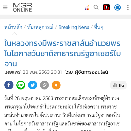
•
หน้าหลัก
หน้าหลัก
ทันเหตุการณ์
Breaking News
อื่นๆ
•
ทันเหตุการณ์
•
ในหลวงทรงมีพระราชสาส์นอำนวยพร
ภาคใต้
•
ภูมิภาค
ในโอกาสวันชาติสาธารณรัฐอาเซอร์ไบ
•
Online Section
จาน
•
บันเทิง
เผยแพร่:
28 พ.ค. 2563 20:31
โดย: ผู้จัดการออนไลน์
•
ผู้จัดการรายวัน
116
•
คอลัมนิสต์
•
ละคร
วันที่ 28 พฤษภาคม 2563 พระบาทสมเด็จพระเจ้าอยู่หัว ทรง
•
CbizReview
พระกรุณาโปรดเกล้าโปรดกระหม่อมให้ส่งข้อความพระราช
•
Cyber BIZ
สาส์นอำนวยพรไปยังประธานาธิบดีแห่งสาธารณรัฐอาเซอร์ไบ
•
ผู้จัดกวน
จาน ในโอกาสวันสาธารณรัฐ และวันชาติของสาธารณรัฐอาเซ