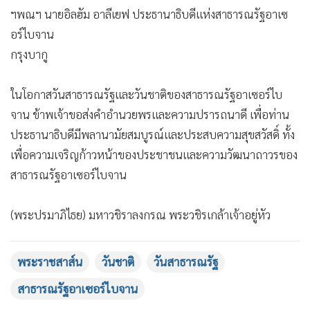
•
เกม
ฯพณฯ นายอิลฮัม อาลีเยฟ ประธานาธิบดีแห่งสาธารณรัฐอาเซ
•
วิทยาศาสตร์
อร์ไบจาน
กรุงบากู
•
SMEs
•
หุ้น
ในโอกาสวันสาธารณรัฐและวันชาติของสาธารณรัฐอาเซอร์ไบ
•
อินโดจีน
จาน ข้าพเจ้าขอส่งคำอำนวยพรและความปรารถนาดี เพื่อท่าน
•
กองทุนรวม
ประธานาธิบดีมีพลานามัยสมบูรณ์และประสบความสุขสวัสดิ์ ทั้ง
•
Celeb Online
เพื่อความเจริญก้าวหน้าของประชาชนและความวัฒนาถาวรของ
•
Factcheck
สาธารณรัฐอาเซอร์ไบจาน
•
ญี่ปุ่น
•
News1
(พระปรมาภิไธย) มหาวชิราลงกรณ พระวชิรเกล้าเจ้าอยู่หัว
•
Gotomanager
พระราชสาส์น
วันชาติ
วันสาธารณรัฐ
สาธารณรัฐอาเซอร์ไบจาน