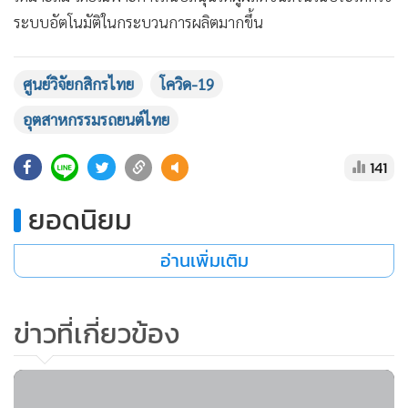
•
เกม
ระบบอัตโนมัติในกระบวนการผลิตมากขึ้น
•
วิทยาศาสตร์
•
SMEs
ศูนย์วิจัยกสิกรไทย
โควิด-19
•
หุ้น
อุตสาหกรรมรถยนต์ไทย
•
อินโดจีน
•
กองทุนรวม
141
•
Celeb Online
ยอดนิยม
•
Factcheck
•
ญี่ปุ่น
อ่านเพิ่มเติม
•
News1
•
Gotomanager
ข่าวที่เกี่ยวข้อง