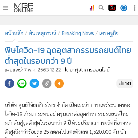
•
หน้าหลัก
•
หน้าหลัก
ทันเหตุการณ์
ทันเหตุการณ์
Breaking News
เศรษฐกิจ
•
ภาคใต้
พิษโควิด-19 ฉุดอุตสากรรมรถยนต์ไทย
•
ภูมิภาค
ต่ำสุดในรอบกว่า 9 ปี
•
Online Section
เผยแพร่:
7 พ.ค. 2563 12:22
โดย: ผู้จัดการออนไลน์
•
บันเทิง
•
ผู้จัดการรายวัน
141
•
คอลัมนิสต์
•
ละคร
บริษัท ศูนย์วิจัยกสิกรไทย จำกัด เปิดเผยว่า การแพร่ระบาดของ
•
CbizReview
โควิด-19 ส่งผลกระทบอย่างรุนแรงต่ออุตสาหกรรมรถยนต์ไทย
•
Cyber BIZ
ผลักดันสู่จุดต่ำสุดในรอบกว่า 9 ปี ด้วยปริมาณการผลิตที่อาจหด
•
ผู้จัดกวน
ตัวสูงถึงกว่าร้อยละ 25 ลดลงไปแตะตัวเลข 1,520,000 คัน นำ