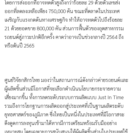
•
Good health & Well-being
โดยการส่งออกที่อาจหดตัวสูงถึงกว่าร้อยละ 29 ด้วยตัวเลขส่ง
•
Green Innovation & SD
ออกที่ลดลงเหลือเพียง 750,000 คัน ขณะที่ตลาดในประเทศ
•
Management & HR
เผชิญกับแรงกดดันทางเศรษฐกิจ ทำให้อาจหดตัวไปถึงร้อยละ
•
MGR Live
21 ด้วยยอดขาย 800,000 คัน ส่วนการฟื้นตัวของอุตสาหกรรม
•
รถยนต์สู่ภาวะปกติอีกครั้ง คาดว่าอาจเป็นช่วงกลางปี 2564 ถึง
Infographic
หรือต้นปี 2565
•
การเมือง
•
ท่องเที่ยว
•
กีฬา
•
ต่างประเทศ
ศูนย์วิจัยกสิกรไทย มองว่าในสถานการณ์ดังกล่าวค่ายรถยนต์และ
•
Special Scoop
ผู้ผลิตชิ้นส่วนมีโอกาสที่จะเลือกดำเนินนโยบายกระจายความ
•
เศรษฐกิจ-ธุรกิจ
เสี่ยงมากขึ้น ทั้งการลดระดับระบบการผลิตแบบ Just In Time
•
จีน
รวมถึงการโยกฐานการผลิตออกสู่ประเทศที่เป็นฐานผลิตระดับ
•
ชุมชน-คุณภาพชีวิต
ยุทธศาสตร์ของภูมิภาค ซึ่งไทยเป็นหนึ่งในประเทศที่มีโอกาสจะ
•
อาชญากรรม
ดึงดูดการลงทุนเข้ามาได้หากมีการเตรียมพร้อมรับมืออย่าง
•
Motoring
เหมาะสม โดยเฉพาะการสนับสนุนให้ผู้ผลิตชิ้นส่วนในประเทศใช้