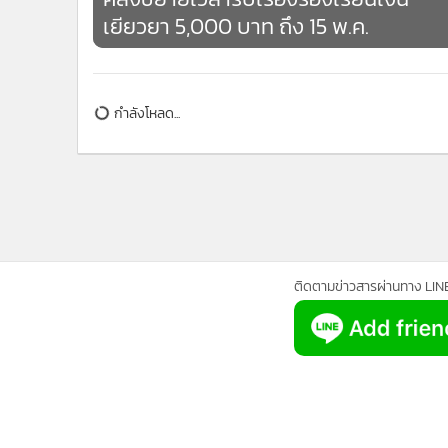
เยียวยา 5,000 บาท ถึง 15 พ.ค.
•
อินโดจีน
•
กองทุนรวม
•
Celeb Online
•
Factcheck
กำลังโหลด...
•
ญี่ปุ่น
•
News1
•
Gotomanager
ติดตามข่าวสารผ่านทาง LIN