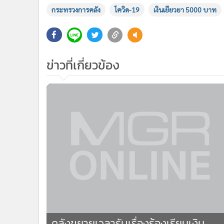
•
Management & HR
กระทรวงการคลัง
โควิด-19
เงินเยียวยา 5000 บาท
•
MGR Live
•
Infographic
•
การเมือง
ข่าวที่เกี่ยวข้อง
•
ท่องเที่ยว
•
กีฬา
•
ต่างประเทศ
•
Special Scoop
•
เศรษฐกิจ-ธุรกิจ
•
จีน
•
ชุมชน-คุณภาพชีวิต
•
อาชญากรรม
•
Motoring
•
เกม
•
วิทยาศาสตร์
8
•
SMEs
คลังขยายเวลารับเรื่องร้องเรียนเงิน
•
หุ้น