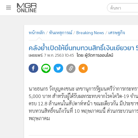
เลือกเครื่องมือท
•
หน้าหลัก
หน้าหลัก
ทันเหตุการณ์
Breaking News
เศรษฐกิจ
ค้นหา
•
ทันเหตุการณ์
Google
•
ภาคใต้
คลังย้ำเปิดให้ยื่นทบทวนสิทธิ์เงินเยียวยา 
•
ภูมิภาค
MGR Onl
เผยแพร่:
7 พ.ค. 2563 10:45
โดย: ผู้จัดการออนไลน์
•
Online Section
ค้นหาขั
•
บันเทิง
•
ผู้จัดการรายวัน
•
คอลัมนิสต์
นายธนกร วังบุญคงชนะ เลขานุการรัฐมนตรีว่าการกระทรวงการ
•
ละคร
5,000 บาท สำหรับผู้ได้รับผลกระทบจากโรคโควิด-19 จำน
•
CbizReview
ครบ 12.8 ล้านคนในสัปดาห์หน้า ขณะเดียวกัน มีประชาชนยื
ทบทวนสิทธิ์จนถึงวันที่ 10 พฤษภาคมนี้ ส่วนกระบวนกา
•
Cyber BIZ
พฤษภาคม
•
ผู้จัดกวน
•
Good health & Well-being
•
Green Innovation & SD