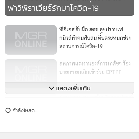
ฟาวิพิราเวียร์รักษาโควิด-19
'ดีอีเอส'จับมือ สตช.ลุยปราบเฟ
กนิวส์ทำคนสับสน ตื่นตระหนกช่วง
สถานการณ์โควิด-19
79
สหภาพแรงงานองค์การเภสัชฯ ร้อง
นายกฯ ยกเลิกเข้าร่วม CPTPP
115
แสดงเพิ่มเติม
ข่าวปลอม! รพ.ขอรับบริจาคอุปกรณ์
ทางการแพทย์ให้แจ้งมาที่องค์การ
กำลังโหลด...
เภสัชกรรม
107