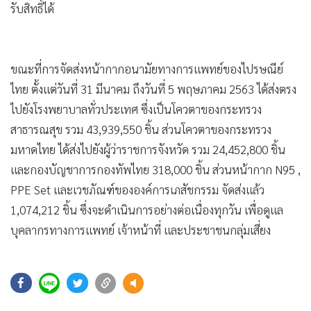
•
Good health & Well-being
รับสิทธิ์ได้
•
Green Innovation & SD
•
Management & HR
•
MGR Live
ขณะที่การจัดส่งหน้ากากอนามัยทางการแพทย์ของไปรษณีย์
•
Infographic
ไทย ตั้งแต่วันที่ 31 มีนาคม ถึงวันที่ 5 พฤษภาคม 2563 ได้ส่งตรง
•
การเมือง
ไปยังโรงพยาบาลทั่วประเทศ ซึ่งเป็นโควตาของกระทรวง
•
สาธารณสุข รวม 43,939,550 ชิ้น ส่วนโควตาของกระทรวง
ท่องเที่ยว
มหาดไทย ได้ส่งไปยังผู้ว่าราชการจังหวัด รวม 24,452,800 ชิ้น
•
กีฬา
และกองบัญชาการกองทัพไทย 318,000 ชิ้น ส่วนหน้ากาก N95 ,
•
ต่างประเทศ
PPE Set และเวชภัณฑ์ขององค์การเภสัชกรรม จัดส่งแล้ว
•
Special Scoop
1,074,212 ชิ้น ซึ่งจะดำเนินการอย่างต่อเนื่องทุกวัน เพื่อดูแล
•
เศรษฐกิจ-ธุรกิจ
บุคลากรทางการแพทย์ เจ้าหน้าที่ และประชาชนกลุ่มเสี่ยง
•
จีน
•
ชุมชน-คุณภาพชีวิต
•
อาชญากรรม
110
•
Motoring