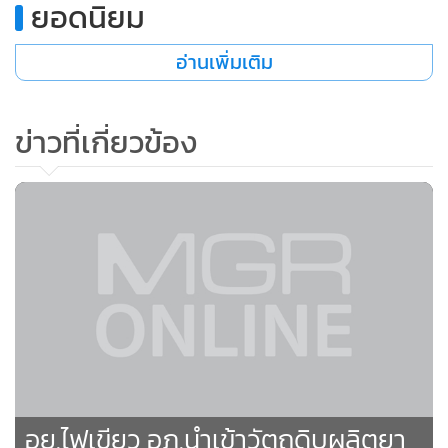
ยอดนิยม
•
เกม
•
วิทยาศาสตร์
อ่านเพิ่มเติม
•
SMEs
•
หุ้น
ข่าวที่เกี่ยวข้อง
•
อินโดจีน
•
กองทุนรวม
•
Celeb Online
•
Factcheck
•
ญี่ปุ่น
•
News1
•
Gotomanager
140
อย.ไฟเขียว อภ.นำเข้าวัตถุดิบผลิตยา