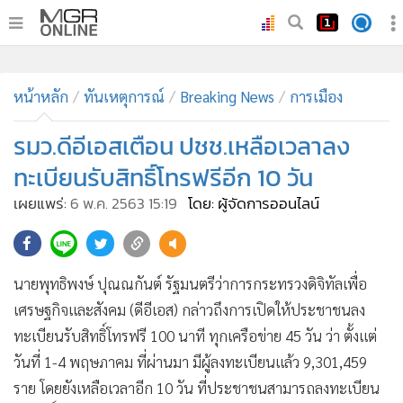
•
หน้าหลัก
•
หน้าหลัก
ทันเหตุการณ์
ทันเหตุการณ์
Breaking News
การเมือง
•
ภาคใต้
รมว.ดีอีเอสเตือน ปชช.เหลือเวลาลง
•
ภูมิภาค
ทะเบียนรับสิทธิ์โทรฟรีอีก 10 วัน
•
Online Section
เผยแพร่:
6 พ.ค. 2563 15:19
โดย: ผู้จัดการออนไลน์
•
บันเทิง
•
ผู้จัดการรายวัน
110
•
คอลัมนิสต์
นายพุทธิพงษ์ ปุณณกันต์ รัฐมนตรีว่าการกระทรวงดิจิทัลเพื่อ
•
ละคร
เศรษฐกิจและสังคม (ดีอีเอส) กล่าวถึงการเปิดให้ประชาชนลง
•
CbizReview
ทะเบียนรับสิทธิ์โทรฟรี 100 นาที ทุกเครือข่าย 45 วัน ว่า ตั้งแต่
•
Cyber BIZ
วันที่ 1-4 พฤษภาคม ที่ผ่านมา มีผู้ลงทะเบียนแล้ว 9,301,459
•
ผู้จัดกวน
ราย โดยยังเหลือเวลาอีก 10 วัน ที่ประชาชนสามารถลงทะเบียน