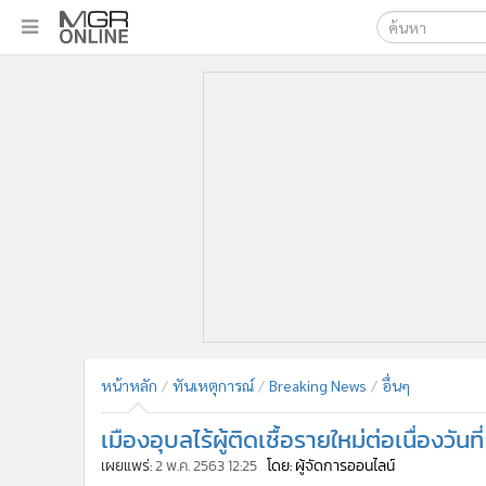
เลือกเครื่องมือท
•
หน้าหลัก
ค้นหา
•
ทันเหตุการณ์
Google
•
ภาคใต้
•
ภูมิภาค
MGR Onl
•
Online Section
ค้นหาขั
•
บันเทิง
•
ผู้จัดการรายวัน
•
คอลัมนิสต์
•
ละคร
•
CbizReview
•
Cyber BIZ
หน้าหลัก
ทันเหตุการณ์
Breaking News
อื่นๆ
•
ผู้จัดกวน
เมืองอุบลไร้ผู้ติดเชื้อรายใหม่ต่อเนื่องวันที
•
Good health & Well-being
•
Green Innovation & SD
เผยแพร่:
2 พ.ค. 2563 12:25
โดย: ผู้จัดการออนไลน์