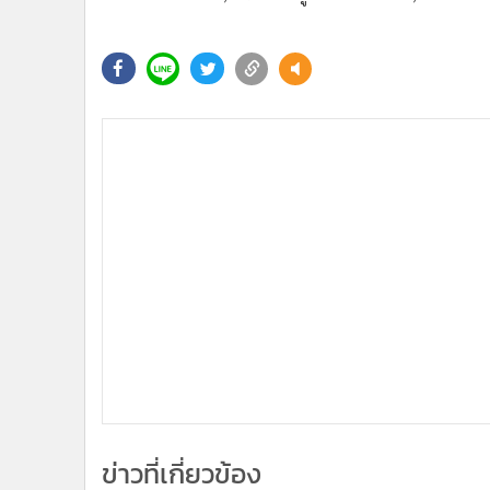
•
อินโดจีน
•
กองทุนรวม
•
Celeb Online
•
Factcheck
•
ญี่ปุ่น
•
News1
•
Gotomanager
ข่าวที่เกี่ยวข้อง