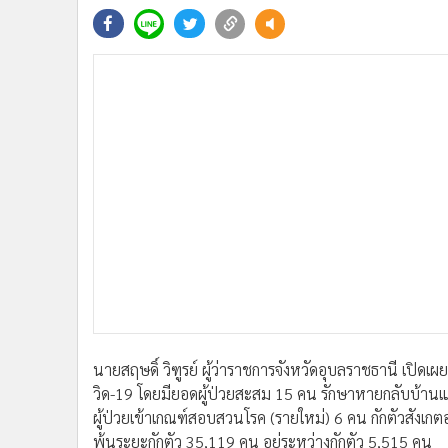
•
Management & HR
•
MGR Live
•
Infographic
•
การเมือง
•
ท่องเที่ยว
•
กีฬา
•
ต่างประเทศ
•
Special Scoop
•
เศรษฐกิจ-ธุรกิจ
•
จีน
•
ชุมชน-คุณภาพชีวิต
•
อาชญากรรม
•
Motoring
•
เกม
นายสฤษดิ์ วิฑูรย์ ผู้ว่าราชการจังหวัดอุบลราชธานี เปิดเผย
•
วิทยาศาสตร์
วิด-19 โดยมียอดผู้ป่วยสะสม 15 คน รักษาหายกลับบ้านแล
•
SMEs
ผู้ป่วยเข้าเกณฑ์สอบสวนโรค (รายใหม่) 6 คน กักตัวสังเ
•
หุ้น
พ้นระยะกักตัว 35,119 คน อยู่ระหว่างกักตัว 5,515 คน