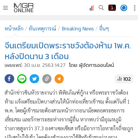
•
หน้าหลัก
หน้าหลัก
ทันเหตุการณ์
Breaking News
อื่นๆ
•
ทันเหตุการณ์
•
จีนเตรียมเปิดพระราชวังต้องห้าม 1พ.ค.
ภาคใต้
•
ภูมิภาค
หลังปิดนาน 3 เดือน
•
Online Section
เผยแพร่:
30 เม.ย. 2563 14:27
โดย: ผู้จัดการออนไลน์
•
บันเทิง
102
•
ผู้จัดการรายวัน
•
คอลัมนิสต์
สำนักข่าวซินหัวรายงานว่า พิพิธภัณฑ์กู้กง หรือพระราชวังต้อง
•
ละคร
ห้าม แจ้งเตรียมเปิดบางส่วนให้นักท่องเที่ยวเข้าชม ตั้งแต่วันที่ 1
•
CbizReview
พ.ค. โดยผู้เข้าชมจะต้องสวมหน้ากากอนามัยตลอดระยะการ
•
Cyber BIZ
เยี่ยมชม และรักษาระยะห่างจากผู้อื่น หากพบว่ามีอุณหภูมิ
ร่างกายสูงกว่า 37.3 องศาเซลเซียส หรือมีอาการไอหายใจถี่จะถูก
•
ผู้จัดกวน
ปฏิเสธไม่ให้เข้า โดยต้องสำรองการใช้สิทธิเข้าชมผ่านทาง