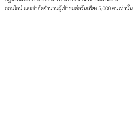
•
Good health & Well-being
ออนไลน์ และจำกัดจำนวนผู้เข้าชมต่อวันเพียง 5,000 คนเท่านั้น
•
Green Innovation & SD
•
Management & HR
•
MGR Live
•
Infographic
•
การเมือง
•
ท่องเที่ยว
•
กีฬา
•
ต่างประเทศ
•
Special Scoop
•
เศรษฐกิจ-ธุรกิจ
•
จีน
•
ชุมชน-คุณภาพชีวิต
•
อาชญากรรม
•
Motoring