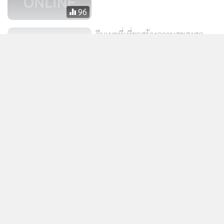
96
จีนเผยที่เที่ยวสร้างความสุขสูงสุด
100 อันดับในประเทศ “พระราชวัง
ต้องห้าม” ครองแชมป์
6,459
แสดงเพิ่มเติม
พระราชวังต้องห้าม ปักกิ่ง เปิดรับนัก
ท่องเที่ยวเพิ่มเป็น 8,000 คน
ข่าวในหมวดล่าสุด
1,427
ในหลวง-พระราชินี ทรงบำเพ็ญพระราชกุศลปัญญาสม
1
วาร (50วัน) พระราชทานพระศพ "เจ้าฟ้าพัชรกิติยาภา"
2
ไทย-เมียนมา ประสานความร่วมมือเปิดทางน้ำไหลใต้
3
สะพานมิตรภาพแห่งที่ 1