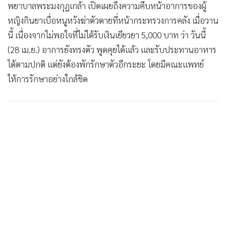
•
Good health & Well-being
พยาบาลพระมงกุฎเกล้า เปิดเผยถึงความคืบหน้าอาการของผู้
•
Green Innovation & SD
หญิงกินยาเบื่อหนูหวังฆ่าตัวตายที่หน้ากระทรวงการคลัง เมื่อวาน
•
Management & HR
นี้ เนื่องจากไม่พอใจที่ไม่ได้รับเงินเยียวยา 5,000 บาท ว่า วันนี้
•
MGR Live
(28 เม.ย.) อาการยังทรงตัว พูดคุยได้แล้ว และรับประทานอาหาร
•
Infographic
ได้ตามปกติ แต่ยังต้องพักรักษาตัวอีกระยะ โดยมีคณะแพทย์
•
การเมือง
ให้การรักษาอย่างใกล้ชิด
•
ท่องเที่ยว
•
กีฬา
•
ต่างประเทศ
•
Special Scoop
•
เศรษฐกิจ-ธุรกิจ
•
จีน
•
ชุมชน-คุณภาพชีวิต
•
อาชญากรรม
•
Motoring