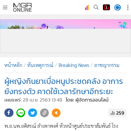
•
หน้าหลัก
•
ทันเหตุการณ์
•
ภาคใต้
•
ภูมิภาค
•
Online Section
หน้าหลัก
ทันเหตุการณ์
Breaking News
อาชญากรรม
•
บันเทิง
•
ผู้จัดการรายวัน
ผู้หญิงกินยาเบื่อหนูประชดคลัง อาการ
•
คอลัมนิสต์
ยังทรงตัว คาดใช้เวลารักษาอีกระยะ
•
ละคร
เผยแพร่:
28 เม.ย. 2563 13:48
โดย: ผู้จัดการออนไลน์
•
CbizReview
259
•
Cyber BIZ
•
ผู้จัดกวน
พ.อ.นพ.อดิสรณ์ ลำเพาพงศ์ หัวหน้าศูนย์ประชาสัมพันธ์ โรง