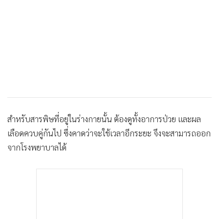
•
เกม
•
วิทยาศาสตร์
•
SMEs
•
หุ้น
•
อินโดจีน
•
กองทุนรวม
•
Celeb Online
•
Factcheck
สำหรับสารพิษที่อยู่ในร่างกายนั้น ต้องดูทั้งอาการป่วย และผล
•
ญี่ปุ่น
เลือดควบคู่กันไป ซึ่งคาดว่าจะใช้เวลาอีกระยะ จึงจะสามารถออก
•
News1
จากโรงพยาบาลได้
•
Gotomanager