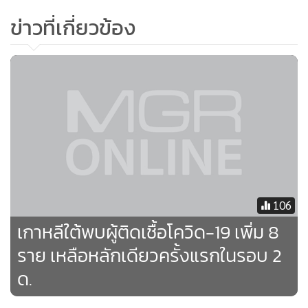
•
เกม
ข่าวที่เกี่ยวข้อง
•
วิทยาศาสตร์
•
SMEs
•
หุ้น
•
อินโดจีน
•
กองทุนรวม
•
Celeb Online
•
Factcheck
•
ญี่ปุ่น
•
News1
106
•
Gotomanager
เกาหลีใต้พบผู้ติดเชื้อโควิด-19 เพิ่ม 8
ราย เหลือหลักเดียวครั้งแรกในรอบ 2
ด.