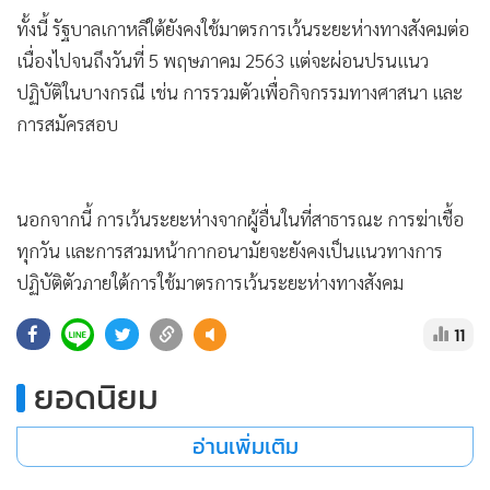
•
Good health & Well-being
ทั้งนี้ รัฐบาลเกาหลีใต้ยังคงใช้มาตรการเว้นระยะห่างทางสังคมต่อ
•
Green Innovation & SD
เนื่องไปจนถึงวันที่ 5 พฤษภาคม 2563 แต่จะผ่อนปรนแนว
•
Management & HR
ปฏิบัติในบางกรณี เช่น การรวมตัวเพื่อกิจกรรมทางศาสนา และ
•
MGR Live
การสมัครสอบ
•
Infographic
•
การเมือง
•
ท่องเที่ยว
นอกจากนี้ การเว้นระยะห่างจากผู้อื่นในที่สาธารณะ การฆ่าเชื้อ
•
กีฬา
ทุกวัน และการสวมหน้ากากอนามัยจะยังคงเป็นแนวทางการ
•
ต่างประเทศ
ปฏิบัติตัวภายใต้การใช้มาตรการเว้นระยะห่างทางสังคม
•
Special Scoop
11
•
เศรษฐกิจ-ธุรกิจ
•
จีน
ยอดนิยม
•
ชุมชน-คุณภาพชีวิต
•
อาชญากรรม
อ่านเพิ่มเติม
•
Motoring