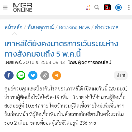
•
หน้าหลัก
หน้าหลัก
ทันเหตุการณ์
Breaking News
ต่างประเทศ
•
ทันเหตุการณ์
•
เกาหลีใต้ยังคงมาตรการเว้นระยะห่าง
ภาคใต้
•
ภูมิภาค
ทางสังคมจนถึง 5 พ.ค.นี้
•
Online Section
เผยแพร่:
20 เม.ย. 2563 09:43
โดย: ผู้จัดการออนไลน์
•
บันเทิง
11
•
ผู้จัดการรายวัน
•
คอลัมนิสต์
ศูนย์ควบคุมและป้องกันโรคของเกาหลีใต้ เปิดเผยวันนี้ (20 เม.ย.)
•
ละคร
ว่า พบผู้ติดเชื้อไวรัสโควิด-19 เพิ่ม 13 ราย ทำให้จำนวนผู้ติดเชื้อ
•
CbizReview
สะสมอยู่ที่ 10,647 ราย โดยจำนวนผู้ติดเชื้อรายใหม่เพิ่มขึ้นจาก
•
Cyber BIZ
วันก่อนหน้า ที่ผู้ติดเชื้อเพิ่มเป็นตัวเลขหลักเดียวเป็นครั้งแรกใน
รอบ 2 เดือน ขณะที่ยอดผู้เสียชีวิตอยู่ที่ 236 ราย
•
ผู้จัดกวน