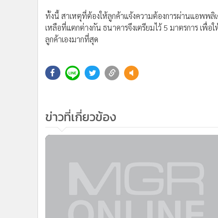
•
Management & HR
ทั้งนี้ สาเหตุที่ต้องให้ลูกค้าแจ้งความต้องการผ่านแอพพ
เหลือที่แตกต่างกัน ธนาคารจึงเตรียมไว้ 5 มาตรการ เพื่
•
MGR Live
ลูกค้าเองมากที่สุด
•
Infographic
•
การเมือง
•
ท่องเที่ยว
•
กีฬา
•
ต่างประเทศ
ข่าวที่เกี่ยวข้อง
•
Special Scoop
•
เศรษฐกิจ-ธุรกิจ
•
จีน
•
ชุมชน-คุณภาพชีวิต
•
อาชญากรรม
•
Motoring
•
เกม
•
วิทยาศาสตร์
•
SMEs
•
หุ้น