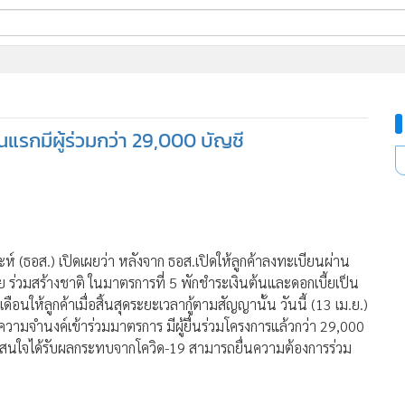
ี่ใช้
นแรกมีผู้ร่วมกว่า 29,000 บัญชี
ine
้นสูง
์ (ธอส.) เปิดเผยว่า หลังจาก ธอส.เปิดให้ลูกค้าลงทะเบียนผ่าน
ร่วมสร้างชาติ ในมาตรการที่ 5 พักชำระเงินต้นและดอกเบี้ยเป็น
ือนให้ลูกค้าเมื่อสิ้นสุดระยะเวลากู้ตามสัญญานั้น วันนี้ (13 เม.ย.)
งความจำนงค์เข้าร่วมมาตรการ มีผู้ยื่นร่วมโครงการแล้วกว่า 29,000
ที่สนใจได้รับผลกระทบจากโควิด-19 สามารถยื่นความต้องการร่วม