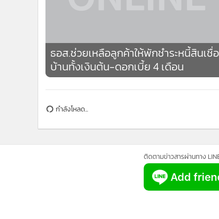
•
อินโดจีน
•
กองทุนรวม
ธอส.ช่วยเหลือลูกค้าให้พักชำระหนี้สินเชื่อ
•
Celeb Online
บ้านทั้งเงินต้น-ดอกเบี้ย 4 เดือน
•
Factcheck
•
ญี่ปุ่น
•
News1
กำลังโหลด...
•
Gotomanager
ติดตามข่าวสารผ่านทาง LIN