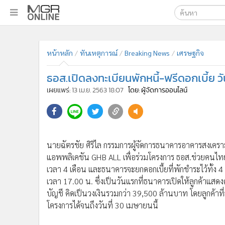
เลือกเครื่องมือท
•
หน้าหลัก
ค้นหา
•
ทันเหตุการณ์
หน้าหลัก
ทันเหตุการณ์
Breaking News
เศรษฐกิจ
Google
•
ภาคใต้
ธอส.เปิดลงทะเบียนพักหนี้-ฟรีดอกเบี้ย วั
•
ภูมิภาค
MGR Onl
เผยแพร่:
13 เม.ย. 2563 18:07
โดย: ผู้จัดการออนไลน์
•
Online Section
ค้นหาขั
•
บันเทิง
•
ผู้จัดการรายวัน
นายฉัตรชัย ศิริไล กรรมการผู้จัดการธนาคารอาคารสงเคราะห
•
คอลัมนิสต์
แอพพลิเคชัน GHB ALL เพื่อร่วมโครงการ ธอส.ช่วยคนไทย 
•
ละคร
เวลา 4 เดือน และธนาคารจะยกดอกเบี้ยที่พักชำระไว้ทั้ง 4 เด
•
CbizReview
เวลา 17.00 น. ซึ่งเป็นวันแรกที่ธนาคารเปิดให้ลูกค้าแสด
•
Cyber BIZ
บัญชี คิดเป็นวงเงินรวมกว่า 39,500 ล้านบาท โดยลูกค้า
•
ผู้จัดกวน
โครงการได้จนถึงวันที่ 30 เมษายนนี้
•
Good health & Well-being
•
Green Innovation & SD