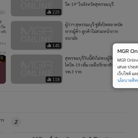
วิด-19" ในจังหวัดสุพรรณบุรี
225
ผู้ว่าฯ สุพรรณบุรี ขู่สั่งปิดตลาดนัด
หากผู้ค้า-ลูกค้าไม่สวมหน้ากาก
อนามัย
145
MGR Onli
70
สุพรรณบุรีวันนี้ยังไม่พบผู้ติดเชื้อ
MGR Online 
โควิด-19 เพิ่ม เหลือรักษาตัวที่
เสนอ ประสบก
รพ.3 ราย
เว็บไซต์ แ
118
นโยบายสิทธ
าร
2