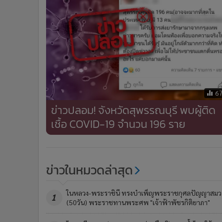
•
อินโดจีน
•
กองทุนรวม
•
Celeb Online
•
Factcheck
•
ญี่ปุ่น
•
News1
•
Gotomanager
6
ข่าวปลอม! จังหวัดสุพรรณบุรี พบผู้ติด
เชื้อ COVID-19 จำนวน 196 ราย
ข่าวในหมวดล่าสุด
ในหลวง-พระราชินี ทรงบำเพ็ญพระราชกุศลปัญญาสมว
1
(50วัน) พระราชทานพระศพ "เจ้าฟ้าพัชรกิติยาภา"