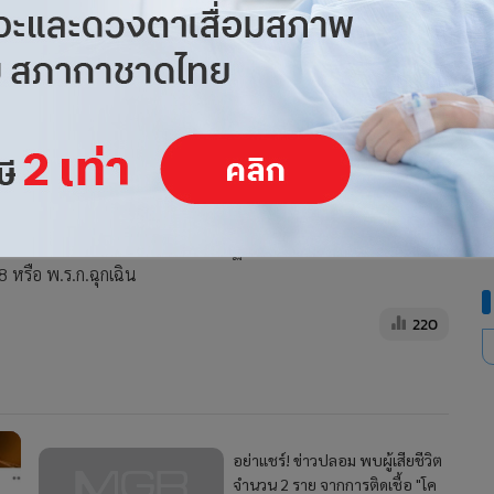
ุดคัดกรอง ตามท้องถนน เพื่อร่วมปฏิบัติการตามพระราช
หรือ พ.ร.ก.ฉุกเฉิน
220
อย่าแชร์! ข่าวปลอม พบผู้เสียชีวิต
จำนวน 2 ราย จากการติดเชื้อ "โค