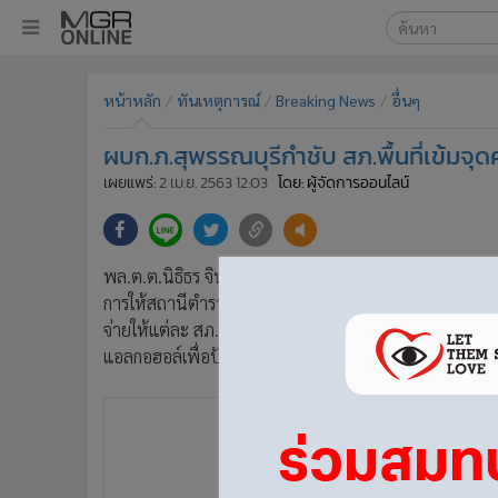
เลือกเครื่องมือท
•
หน้าหลัก
หน้าหลัก
ทันเหตุการณ์
Breaking News
อื่นๆ
ค้นหา
•
ทันเหตุการณ์
Google
•
ภาคใต้
ผบก.ภ.สุพรรณบุรีกำชับ สภ.พื้นที่เข้มจุ
•
ภูมิภาค
MGR Onl
เผยแพร่:
2 เม.ย. 2563 12:03
โดย: ผู้จัดการออนไลน์
•
Online Section
ค้นหาขั
•
บันเทิง
•
ผู้จัดการรายวัน
พล.ต.ต.นิธิธร จินตกานนท์ ผู้บังคับการตำรวจภูธรจังหวัดส
•
คอลัมนิสต์
การให้สถานีตำรวจภูธร(สภ.) ในพื้นที่รับผิดชอบวางมาตรา
•
ละคร
จ่ายให้แต่ละ สภ. พร้อมกำชับให้แต่ละ สภ.จัดพื้นที่จุดค
•
CbizReview
แอลกอฮอล์เพื่อป้องกันการระบาดของเชื้อไวรัสโควิด-19
•
Cyber BIZ
•
ผู้จัดกวน
•
Good health & Well-being
•
Green Innovation & SD