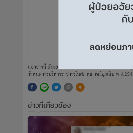
•
Management & HR
•
MGR Live
•
Infographic
•
การเมือง
•
ท่องเที่ยว
•
กีฬา
•
ต่างประเทศ
•
Special Scoop
•
เศรษฐกิจ-ธุรกิจ
นอกจากนี้ ยังมอบหมายให้จัดเจ้าหน้าที่ตำรวจไปประจำจ
•
จีน
กำหนดการบริหารราชการในสถานการณ์ฉุกเฉิน พ.ศ.2548 
•
ชุมชน-คุณภาพชีวิต
•
อาชญากรรม
•
Motoring
ข่าวที่เกี่ยวข้อง
•
เกม
•
วิทยาศาสตร์
•
SMEs
•
หุ้น