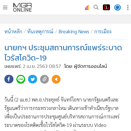
•
หน้าหลัก
•
หน้าหลัก
ทันเหตุการณ์
ทันเหตุการณ์
Breaking News
การเมือง
•
ภาคใต้
นายกฯ ประชุมสถานการณ์แพร่ระบาด
•
ภูมิภาค
ไวรัสโควิด-19
•
Online Section
เผยแพร่:
2 เม.ย. 2563 08:57
โดย: ผู้จัดการออนไลน์
•
บันเทิง
•
ผู้จัดการรายวัน
186
•
คอลัมนิสต์
•
ละคร
วันนี้ (2 เม.ย.) พล.อ.ประยุทธ์ จันทร์โอชา นายกรัฐมนตรีและ
•
CbizReview
รัฐมนตรีว่าการกระทรวงกลาโหม เดินทางเข้าทำเนียบรัฐบาล
•
Cyber BIZ
เพื่อเป็นประธานการประชุมศูนย์บริหารสถานการณ์การแพร่
•
ผู้จัดกวน
ระบาดของโรคติดเชื้อไวรัสโควิด-19 ผ่านระบบ Video