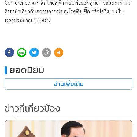
•
Good health & Well-being
Conference จาก ตึกไทยคู่ฟ้า ก่อนที่โฆษกศูนย์ฯ จะแถลงความ
•
Green Innovation & SD
คืบหน้าเกี่ยวกับสถานการณ์ของโรคติดเชื้อไวรัสโควิด-19 ใน
•
Management & HR
เวลาประมาณ 11.30 น.
•
MGR Live
•
Infographic
•
การเมือง
186
•
ท่องเที่ยว
•
กีฬา
ยอดนิยม
•
ต่างประเทศ
อ่านเพิ่มเติม
•
Special Scoop
•
เศรษฐกิจ-ธุรกิจ
•
จีน
ข่าวที่เกี่ยวข้อง
•
ชุมชน-คุณภาพชีวิต
•
อาชญากรรม
•
Motoring