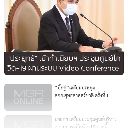
•
เกม
•
วิทยาศาสตร์
•
SMEs
•
หุ้น
•
อินโดจีน
•
กองทุนรวม
“ประยุทธ์” เข้าทำเนียบฯ ประชุมศูนย์โค
•
Celeb Online
วิด-19 ผ่านระบบ Video Conference
•
Factcheck
•
ญี่ปุ่น
•
News1
“บิ๊กตู่”เตรียมประชุม
•
Gotomanager
คกก.ยุทธศาสตร์ชาติ ครั้งที่ 1
นายกฯ เตรียมประชุมศูนย์บริหาร
สถานการณ์'โควิด-19'บ่ายนี้