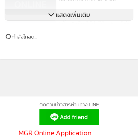
แสดงเพิ่มเติม
“บิ๊กตู่” เยี่ยมให้กำลังใจ ศบค.กำชับ
มาตรการ หวังผู้ติดเชื้อโควิด-19
กำลังโหลด...
ลดลง
ติดตามข่าวสารผ่านทาง LINE
MGR Online Application