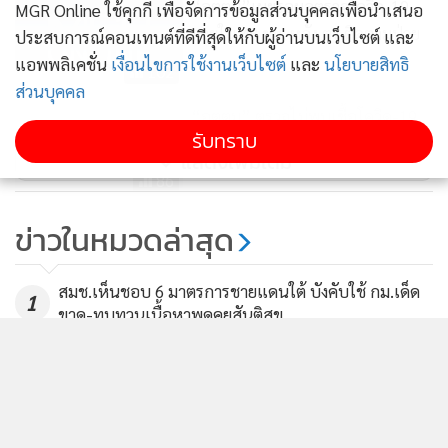
“อุตตม”เผยรอผลตรวจโควิด-19
MGR Online ใช้คุกกี้ เพื่อจัดการข้อมูลส่วนบุคคลเพื่อนำเสนอ
ภายใน 48 ชม. หลัง ตร.ติดตามป่วย
ประสบการณ์คอนเทนต์ที่ดีที่สุดให้กับผู้อ่านบนเว็บไซต์ และ
แอพพลิเคชั่น
เงื่อนไขการใช้งานเว็บไซต์
และ
นโยบายสิทธิ
102
ส่วนบุคคล
“อุตตม” ตรวจไม่พบเชื้อโควิด-19
รับทราบ
แต่ยังขอกักตัว เร่งออกมาตรการชุด
แสดงเพิ่มเติม
2 ช่วย ปชช.
86
ขุนคลังปลื้ม"บ้านดีมีดาวน์"ได้รับการ
ข่าวในหมวดล่าสุด
ตอบรับดีจากประชาชน
134
สมช.เห็นชอบ 6 มาตรการชายแดนใต้ บังคับใช้ กม.เด็ด
1
ขาด-ทบทวนเนื้อหาพูดคุยสันติสุข
2
สถานเอกอัครราชทูตฯ ไม่เคยได้รับแจ้งจาก ตร.จอร์เจีย-
3
ได้รับแจ้งครั้งแรกจาก กต.จอร์เจีย 29 ก.ค.