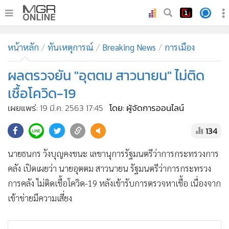
•
หน้าหลัก
หน้าหลัก
ทันเหตุการณ์
Breaking News
การเมือง
•
ทันเหตุการณ์
•
ผลตรวจยัน "อุตตม สาวนายน" ไม่ติด
ภาคใต้
•
ภูมิภาค
เชื้อโควิด-19
•
Online Section
เผยแพร่:
19 มี.ค. 2563 17:45
โดย: ผู้จัดการออนไลน์
•
บันเทิง
134
•
ผู้จัดการรายวัน
•
คอลัมนิสต์
นายธนกร วังบุญคงชนะ เลขานุการรัฐมนตรีว่าการกระทรวงการ
•
ละคร
คลัง เปิดเผยว่า นายอุตตม สาวนายน รัฐมนตรีว่าการกระทรวง
•
CbizReview
การคลัง ไม่ติดเชื้อโควิด-19 หลังเข้ารับการตรวจหาเชื้อ เนื่องจาก
•
Cyber BIZ
เข้าข่ายมีความเสี่ยง
•
ผู้จัดกวน