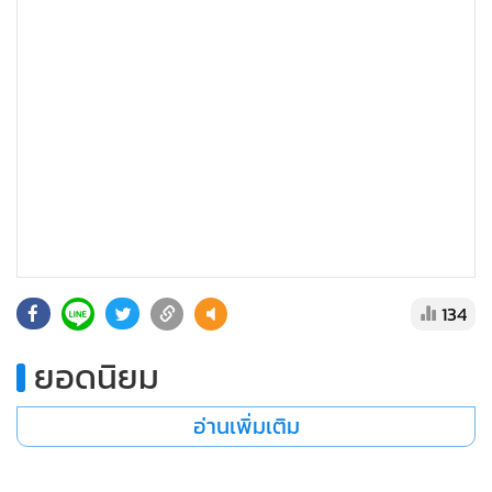
•
เกม
•
วิทยาศาสตร์
•
SMEs
•
หุ้น
•
อินโดจีน
•
กองทุนรวม
•
Celeb Online
•
Factcheck
•
ญี่ปุ่น
134
•
News1
•
Gotomanager
ยอดนิยม
อ่านเพิ่มเติม