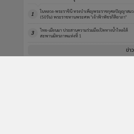
ในหลวง-พระราชินี ทรงบำเพ็ญพระราชกุศลปัญญาสมว
1
(50วัน) พระราชทานพระศพ "เจ้าฟ้าพัชรกิติยาภา"
ไทย-เมียนมา ประสานความร่วมมือเปิดทางน้ำไหลใต้
3
สะพานมิตรภาพแห่งที่ 1
ข่า
ติดตามข่าวสารผ่านทาง LIN