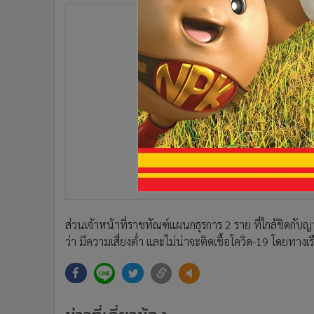
•
Management & HR
•
MGR Live
•
Infographic
•
การเมือง
•
ท่องเที่ยว
•
กีฬา
•
ต่างประเทศ
•
Special Scoop
•
เศรษฐกิจ-ธุรกิจ
•
จีน
•
ชุมชน-คุณภาพชีวิต
•
อาชญากรรม
ส่วนเจ้าหน้าที่ราชทัณฑ์แผนกธุรการ 2 ราย ที่ใกล้ชิดกับญ
•
Motoring
ว่า มีความเสี่ยงต่ำ และไม่น่าจะติดเชื้อโควิด-19 โดยทางเรื
•
เกม
•
วิทยาศาสตร์
•
SMEs
•
หุ้น