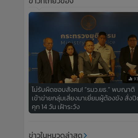
ข่าวที่เกี่ยวข้อง
•
อินโดจีน
•
กองทุนรวม
•
Celeb Online
•
Factcheck
•
ญี่ปุ่น
•
News1
•
Gotomanager
9
ไม่รับผิดชอบสังคม! “รมว.ยธ.” พบญาติ
เข้าข่ายกลุ่มเสี่ยงมาเยี่ยมผู้ต้องขัง สั่งป
คุก 14 วัน เฝ้าระวัง
ข่าวในหมวดล่าสุด