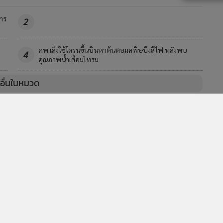
าร
2
คพ.เล็งใช้โดรนขึ้นบินหาต้นตอมลพิษบึงสีไฟ หลังพบ
4
คุณภาพน้ำเสื่อมโทรม
วอื่นในหมวด
MGR Online Application
E