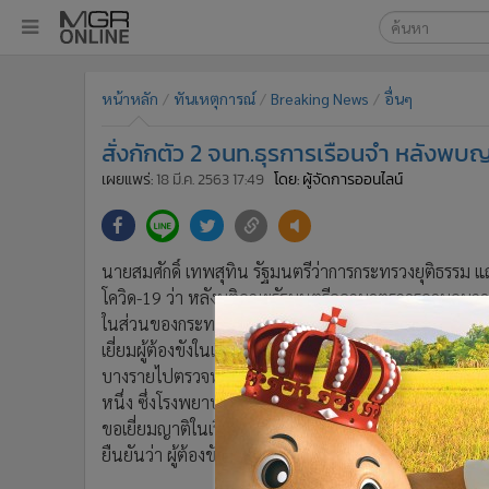
เลือกเครื่องมือท
•
หน้าหลัก
หน้าหลัก
ทันเหตุการณ์
Breaking News
อื่นๆ
ค้นหา
•
ทันเหตุการณ์
Google
•
ภาคใต้
สั่งกักตัว 2 จนท.ธุรการเรือนจำ หลังพบญาต
•
ภูมิภาค
MGR Onl
เผยแพร่:
18 มี.ค. 2563 17:49
โดย: ผู้จัดการออนไลน์
•
Online Section
ค้นหาขั
•
บันเทิง
•
ผู้จัดการรายวัน
นายสมศักดิ์ เทพสุทิน รัฐมนตรีว่าการกระทรวงยุติธรรม 
•
คอลัมนิสต์
โควิด-19 ว่า หลังมติคณะรัฐมนตรีออกมาตรการควบคุมก
•
ละคร
ในส่วนของกระทรวงยุติธรรมได้หารือร่วมกับกรมราชทัณฑ
•
CbizReview
เยี่ยมผู้ต้องขังในเรือนจำ เป็นเวลา 14 วัน ตั้งแต่วันที่ 
บางรายไปตรวจหาเชื้อไวรัสโควิด-19 ที่โรงพยาบาลแห่งหนึ่
•
Cyber BIZ
หนึ่ง ซึ่งโรงพยาบาลได้ทำการสืบเสาะพฤติกรรมของบุคคลนี
•
ผู้จัดกวน
ขอเยี่ยมญาติในเรือนจำ และเรือนจำได้อนุญาตให้เยี่ยมผ
•
Good health & Well-being
ยืนยันว่า ผู้ต้องขังรายนี้ไม่ได้ติดเชื้อไวรัสโคโรนา 2019
•
Green Innovation & SD