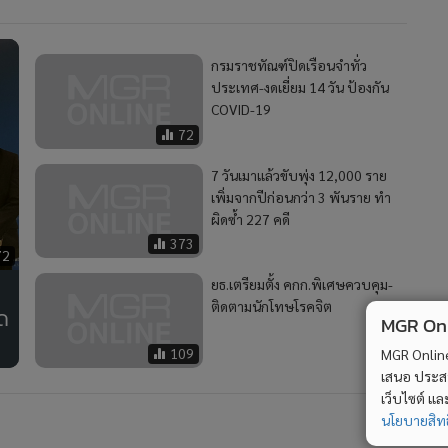
กรมราชทัณฑ์ปิดเรือนจำทั่ว
ประเทศ-งดเยี่ยม 14 วัน ป้องกัน
COVID-19
72
7 วันเมาแล้วขับพุ่ง 12,000 ราย
เพิ่มจากปีก่อนกว่า 3 พันราย ทำ
ผิดซ้ำ 227 คดี
373
72
ยธ.เตรียมตั้ง คกก.พิเศษควบคุม-
ติดตามนักโทษโรคจิต
ิด
MGR Onli
109
MGR Online 
เสนอ ประสบก
เว็บไซต์ แ
นโยบายสิทธ