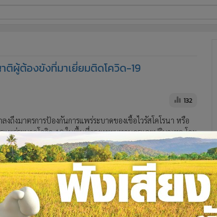
ี่ใช้
ิผู้ต้องขังที่มาเยี่ยมติดโควิด-19
ine
้นสูง
132
แถลงถึงมาตรการป้องกันการแพร่ระบาดของเชื้อไวรัสโคโรนา หรือ
ารแพร่ระบาดโควิด-19 ในพื้นที่กรุงเทพมหานครและปริมณฑล โดย
์ กรมพินิจและคุ้มครองเด็กและเยาวชน และกรมคุมประพฤติ งดเข้า
18-31 มีนาคม 2563 เนื่องจากก่อนหน้านี้มีรายงานว่า ญาติผู้ต้องขัง
ง และมีผลตรวจเป็นบวก แต่ยังขอเยี่ยมผู้ต้องขังที่เรือนจำแห่ง
้ว่า ได้เดินทางไปสถานที่ใดบ้าง จึงพบข้อมูล บุคคลดังกล่าวมา
่านกระจก 2 ชั้น และพูดคุยผ่านระบบโทรศัพท์ ซึ่งทางกรมราชทัณฑ์
 หรือ โควิด-19 อย่างแน่นอน