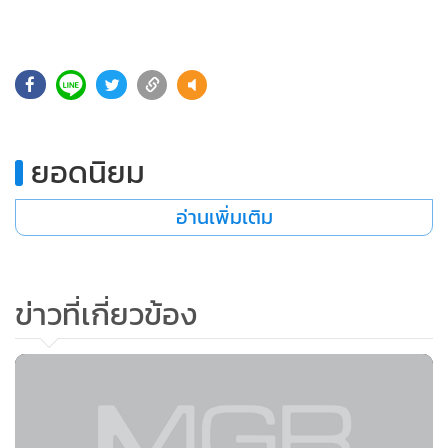
•
Good health & Well-being
•
Green Innovation & SD
•
Management & HR
•
MGR Live
•
Infographic
•
การเมือง
ยอดนิยม
•
ท่องเที่ยว
อ่านเพิ่มเติม
•
กีฬา
•
ต่างประเทศ
•
Special Scoop
ข่าวที่เกี่ยวข้อง
•
เศรษฐกิจ-ธุรกิจ
•
จีน
•
ชุมชน-คุณภาพชีวิต
•
อาชญากรรม
•
Motoring