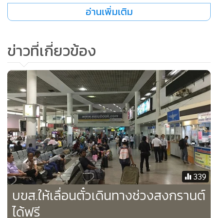
•
เกม
อ่านเพิ่มเติม
•
วิทยาศาสตร์
•
SMEs
ข่าวที่เกี่ยวข้อง
•
หุ้น
•
อินโดจีน
•
กองทุนรวม
•
Celeb Online
•
Factcheck
•
ญี่ปุ่น
•
News1
•
Gotomanager
339
บขส.ให้เลื่อนตั๋วเดินทางช่วงสงกรานต์
ได้ฟรี