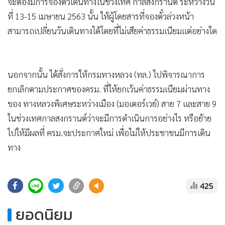
•
Good health & Well-being
จะต้องมีการจองตั๋วเดินทางในช่วงเทศ กาลสงกรานต์ ระหว่างวัน
•
Green Innovation & SD
ที่ 13-15 เมษายน 2563 นั้น ให้ผู้โดยสารที่จองตั๋วล่วงหน้า
สามารถเปลี่ยนวันเดินทางได้โดยที่ไม่เสียค่าธรรมเนียมแต่อย่างใด
•
Management & HR
•
MGR Live
•
Infographic
นอกจากนั้น ได้สั่งการให้กรมทางหลวง (ทล.) ไปพิจารณาการ
•
การเมือง
ยกเลิกตามประกาศของครม. ที่ให้ยกเว้นค่าธรรมเนียมผ่านทาง
•
ท่องเที่ยว
ของ ทางหลวงพิเศษระหว่างเมือง (มอเตอร์เวย์) สาย 7 และสาย 9
•
กีฬา
ในช่วงเทศกาลสงกรานต์ว่าจะมีการดำเนินการอย่างไร หรือย้าย
•
ต่างประเทศ
ไปให้มีผลที่ ครม.จะประกาศใหม่ เพื่อไม่ให้ประชาชนมีการเดิน
•
Special Scoop
ทาง
•
เศรษฐกิจ-ธุรกิจ
•
จีน
425
•
ชุมชน-คุณภาพชีวิต
•
อาชญากรรม
ยอดนิยม
•
Motoring