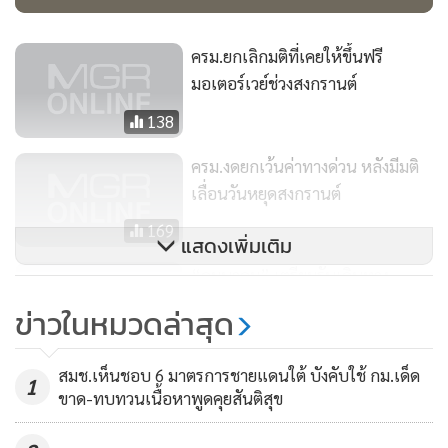
ครม.ยกเลิกมติที่เคยให้ขึ้นฟรี
มอเตอร์เวย์ช่วงสงกรานต์
138
ครม.งดยกเว้นค่าทางด่วน หลังมีมติ
เลื่อนวันหยุดสงกรานต์
169
แสดงเพิ่มเติม
“คมนาคม” เตรียมรับเดินทาง
สงกรานต์-เน้นป้องกัน “โควิด-19”-
ข่าวในหมวดล่าสุด
เป้าลดอุบัติเหตุ 15%
243
สมช.เห็นชอบ 6 มาตรการชายแดนใต้ บังคับใช้ กม.เด็ด
1
ขาด-ทบทวนเนื้อหาพูดคุยสันติสุข