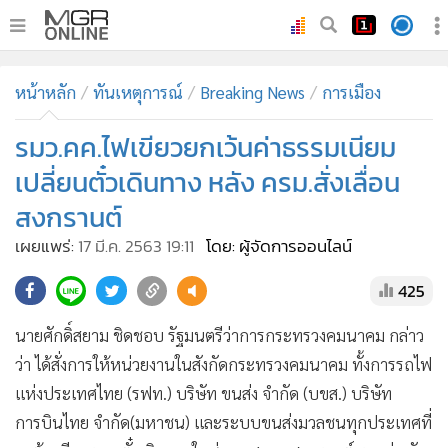
•
หน้าหลัก
หน้าหลัก
ทันเหตุการณ์
Breaking News
การเมือง
•
ทันเหตุการณ์
•
รมว.คค.ไฟเขียวยกเว้นค่าธรรมเนียม
ภาคใต้
•
ภูมิภาค
เปลี่ยนตั๋วเดินทาง หลัง ครม.สั่งเลื่อน
•
Online Section
สงกรานต์
•
บันเทิง
เผยแพร่:
17 มี.ค. 2563 19:11
โดย: ผู้จัดการออนไลน์
•
ผู้จัดการรายวัน
425
•
คอลัมนิสต์
•
ละคร
นายศักดิ์สยาม ชิดชอบ รัฐมนตรีว่าการกระทรวงคมนาคม กล่าว
•
CbizReview
ว่า ได้สั่งการให้หน่วยงานในสังกัดกระทรวงคมนาคม ทั้งการรถไฟ
•
Cyber BIZ
แห่งประเทศไทย (รฟท.) บริษัท ขนส่ง จำกัด (บขส.) บริษัท
•
ผู้จัดกวน
การบินไทย จำกัด(มหาชน) และระบบขนส่งมวลชนทุกประเทศที่