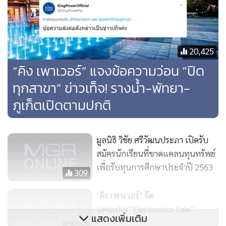
20,425
“คิง เพาเวอร์” แจงข้อความว่อน “ปิด
ทุกสาขา” ข่าวเท็จ! รางน้ำ-พัทยา-
ภูเก็ตเปิดตามปกติ
มูลนิธิ วิชัย ศรีวัฒนประภา เปิดรับ
สมัครนักเรียนที่ขาดแคลนทุนทรัพย์
เพื่อรับทุนการศึกษาประจำปี 2563
309
‘คิง เพาเวอร์’ จัด
แคมเปญ“Electronics Sale”.
แสดงเพิ่มเติม