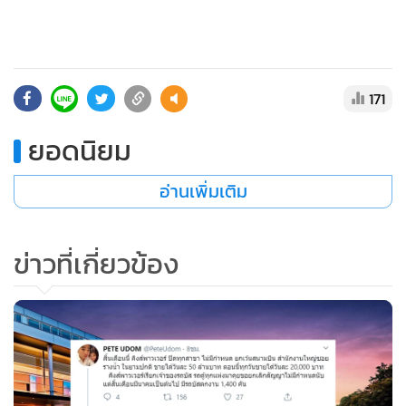
•
เกม
•
วิทยาศาสตร์
•
SMEs
171
•
หุ้น
•
อินโดจีน
ยอดนิยม
•
กองทุนรวม
•
Celeb Online
อ่านเพิ่มเติม
•
Factcheck
•
ญี่ปุ่น
ข่าวที่เกี่ยวข้อง
•
News1
•
Gotomanager