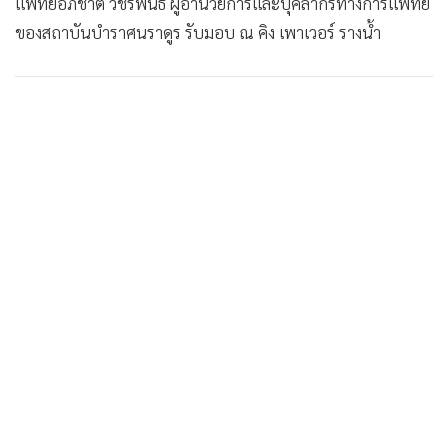
•
Good health & Well-being
แพทย์อภิชาต วชิรพันธ์ ผู้อำนวยการและบุคลากรทางการแพทย์
•
Green Innovation & SD
ของสถาบันบำราศนราดูร รับมอบ ณ คิง เพาเวอร์ รางน้ำ
•
Management & HR
•
MGR Live
•
Infographic
•
การเมือง
•
ท่องเที่ยว
•
กีฬา
•
ต่างประเทศ
•
Special Scoop
•
เศรษฐกิจ-ธุรกิจ
•
จีน
•
ชุมชน-คุณภาพชีวิต
•
อาชญากรรม
•
Motoring