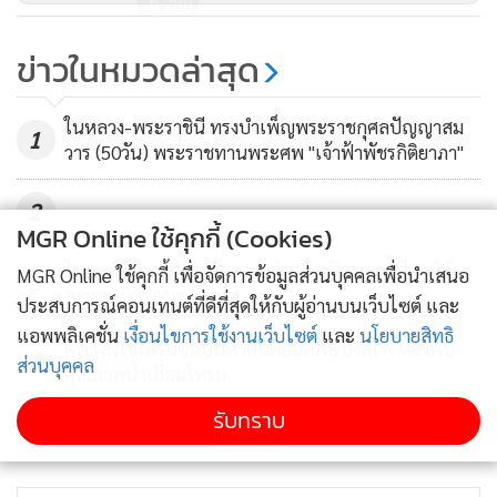
288
มูลนิธิวิชัย ศรีวัฒนประภา มอบตู้อบ
ข่าวในหมวดล่าสุด
เด็กทารกแรกเกิดให้โรงพยาบาลสุข
สำราญ จ.ระนอง
91
ในหลวง-พระราชินี ทรงบำเพ็ญพระราชกุศลปัญญาสม
1
วาร (50วัน) พระราชทานพระศพ "เจ้าฟ้าพัชรกิติยาภา"
2
MGR Online ใช้คุกกี้ (Cookies)
ไทย-เมียนมา ประสานความร่วมมือเปิดทางน้ำไหลใต้
MGR Online ใช้คุกกี้ เพื่อจัดการข้อมูลส่วนบุคคลเพื่อนำเสนอ
3
สะพานมิตรภาพแห่งที่ 1
ประสบการณ์คอนเทนต์ที่ดีที่สุดให้กับผู้อ่านบนเว็บไซต์ และ
แอพพลิเคชั่น
เงื่อนไขการใช้งานเว็บไซต์
และ
นโยบายสิทธิ
คพ.เล็งใช้โดรนขึ้นบินหาต้นตอมลพิษบึงสีไฟ หลังพบ
4
ส่วนบุคคล
คุณภาพน้ำเสื่อมโทรม
รับทราบ
ข่าวอื่นในหมวด