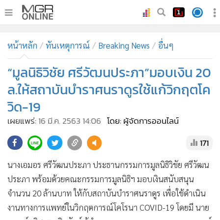
•
หน้าหลัก
หน้าหลัก
ทันเหตุการณ์
Breaking News
อื่นๆ
•
ทันเหตุการณ์
•
“มูลนิธิวิชัย ศรีวัฒนประภา”มอบเงิน 20
ภาคใต้
•
ภูมิภาค
ล.ให้สถาบันบำราศนราดูรใช้แก้วิกฤตโค
•
Online Section
วิด-19
•
บันเทิง
เผยแพร่:
16 มี.ค. 2563 14:06
โดย: ผู้จัดการออนไลน์
•
ผู้จัดการรายวัน
171
•
คอลัมนิสต์
•
ละคร
นางเอมอร ศรีวัฒนประภา ประธานกรรมการมูลนิธิวิชัย ศรีวัฒน
•
CbizReview
ประภา พร้อมด้วยคณะกรรมการมูลนิธิฯ มอบเงินสนับสนุน
•
Cyber BIZ
จำนวน 20 ล้านบาท ให้กับสถาบันบำราศนราดูร เพื่อใช้ดำเนิน
•
ผู้จัดกวน
งานทางการแพทย์ในวิกฤตการณ์โคโรนา COVID-19 โดยมี นาย