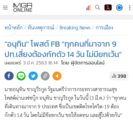
•
หน้าหลัก
หน้าหลัก
ทันเหตุการณ์
Breaking News
การเมือง
•
ทันเหตุการณ์
•
"อนุทิน" โพสต์ FB "ทุกคนที่มาจาก 9
ภาคใต้
•
ภูมิภาค
ปท.เสี่ยงต้องกักตัว 14 วัน ไม่มียกเว้น"
•
Online Section
เผยแพร่:
3 มี.ค. 2563 16:14
โดย: ผู้จัดการออนไลน์
•
บันเทิง
398
•
ผู้จัดการรายวัน
•
คอลัมนิสต์
นายอนุทิน ชาญวีรกูล รัฐมนตรีว่าการกระทรวงสาธารณสุข
•
ละคร
โพสต์ผ่านเฟซบุ๊ก อนุทิน ชาญวีรกูล ในวันนี้ (3 มี.ค.) ว่า "ทุกคน
•
CbizReview
ที่เดินทางมาจาก 9 ประเทศ ซึ่งเป็นเขตติดโรคโควิด-19 ต้อง
•
Cyber BIZ
กักตัว 14 วัน โดยไม่มีข้อยกเว้น ขอให้อดทน และสู้ไปด้วยกัน"
•
ผู้จัดกวน