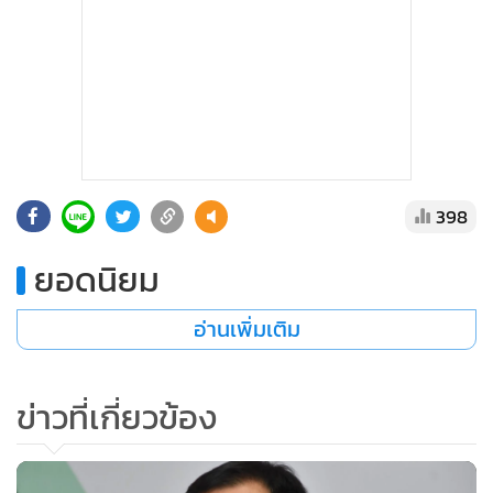
•
เกม
•
วิทยาศาสตร์
•
SMEs
•
หุ้น
•
อินโดจีน
•
กองทุนรวม
398
•
Celeb Online
•
Factcheck
ยอดนิยม
•
ญี่ปุ่น
อ่านเพิ่มเติม
•
News1
•
Gotomanager
ข่าวที่เกี่ยวข้อง