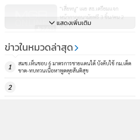
MGR Online ใช้คุกกี้ เพื่อจัดการข้อมูลส่วนบุคคลเพื่อนำเสนอ
"เสี่ยหนู" เผย สธ.เตรียมแจก
ประสบการณ์คอนเทนต์ที่ดีที่สุดให้กับผู้อ่านบนเว็บไซต์ และ
หน้ากากอนามัยฟรี 3 ชิ้น/คน 2
แอพพลิเคชั่น
เงื่อนไขการใช้งานเว็บไซต์
และ
นโยบายสิทธิ
แสดงเพิ่มเติม
มี.ค.นี้
ส่วนบุคคล
2,633
รมว.สธ.จ่อประกาศยกระดับโค
รับทราบ
ข่าวในหมวดล่าสุด
วิด-19 เข้าสู่ระยะ 3
236
สมช.เห็นชอบ 6 มาตรการชายแดนใต้ บังคับใช้ กม.เด็ด
1
ขาด-ทบทวนเนื้อหาพูดคุยสันติสุข
2
สถานเอกอัครราชทูตฯ ไม่เคยได้รับแจ้งจาก ตร.จอร์เจีย-
3
ได้รับแจ้งครั้งแรกจาก กต.จอร์เจีย 29 ก.ค.
รัฐบาลเร่งปรับปรุงกฎหมายกว่า 100 ฉบับ เพิ่มขีดความ
4
สามารถการแข่งขันของประเทศ