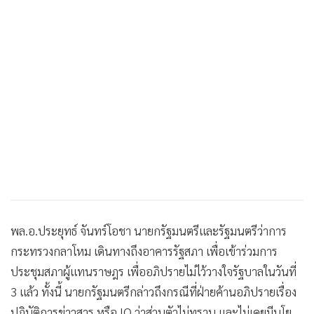
•
Good health & Well-being
•
Green Innovation & SD
•
Management & HR
•
MGR Live
•
Infographic
•
การเมือง
•
ท่องเที่ยว
•
กีฬา
•
ต่างประเทศ
•
Special Scoop
•
เศรษฐกิจ-ธุรกิจ
พล.อ.ประยุทธ์ จันทร์โอชา นายกรัฐมนตรีและรัฐมนตรีว่าการ
•
จีน
กระทรวงกลาโหม เดินทางถึงอาคารรัฐสภา เพื่อเข้าร่วมการ
•
ชุมชน-คุณภาพชีวิต
ประชุมสภาผู้แทนราษฎร เพื่ออภิปรายไม่ไว้วางใจรัฐบาลในวันที่
•
อาชญากรรม
3 แล้ว ทั้งนี้ นายกรัฐมนตรีกล่าวถึงกรณีที่ฝ่ายค้านอภิปรายเรื่อง
•
Motoring
ปฏิบัติการข่าวสาร หรือ IO ว่าส่วนตัวไม่ทราบ และไม่เคยมีนโย