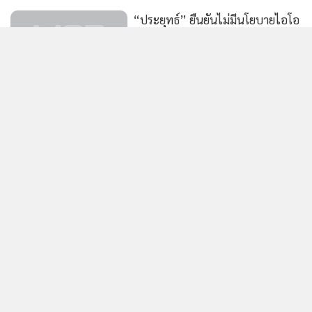
“ประยุทธ์” ยืนยันไม่มีนโยบายไอโอ
พร้อมสั่งตรวจสอบ โอดตัวเองก็โดน
เยอะ
1,805
“บิ๊กตู่” ยิ้มเข้าสภาแต่เช้า ไม่ตอบ
ถูกเรียกว่า “คุณ” พอใจภาพรวมการ
อภิปรายไม่ไว้วางใจ
289
แสดงเพิ่มเติม
นายกฯ เป็นประธานประชุม
ครม.ท่ามกลางมาตราการ รปภ.เข้ม
ข่าวในหมวดล่าสุด
96
สมช.เห็นชอบ 6 มาตรการชายแดนใต้ บังคับใช้ กม.เด็ด
1
ขาด-ทบทวนเนื้อหาพูดคุยสันติสุข
2