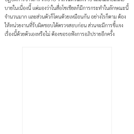
•
เกม
บายในเนื่องนี้ แต่มองว่าในสื่อโซเชียลก็มีการกระทำในลักษณะนี้
•
วิทยาศาสตร์
จำนวนมาก และส่วนตัวก็โดนด้วยเหมือนกัน อย่างไรก็ตาม ต้อง
•
SMEs
ให้หน่วยงานที่รับผิดชอบได้ตรวจสอบก่อน ส่วนจะมีการชี้แจง
•
หุ้น
เรื่องนี้ด้วยตัวเองหรือไม่ ต้องขอรอฟังการอภิปรายอีกครั้ง
•
อินโดจีน
•
กองทุนรวม
•
Celeb Online
•
Factcheck
•
ญี่ปุ่น
•
News1
•
Gotomanager