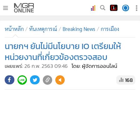
•
หน้าหลัก
หน้าหลัก
ทันเหตุการณ์
Breaking News
การเมือง
•
ทันเหตุการณ์
•
นายกฯ ยันไม่มีนโยบาย IO เตรียมให้
ภาคใต้
•
ภูมิภาค
หน่วยงานที่เกี่ยวข้องตรวจสอบ
•
Online Section
เผยแพร่:
26 ก.พ. 2563 09:46
โดย: ผู้จัดการออนไลน์
•
บันเทิง
168
•
ผู้จัดการรายวัน
•
คอลัมนิสต์
•
ละคร
•
CbizReview
•
Cyber BIZ
•
ผู้จัดกวน