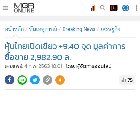
•
หน้าหลัก
หน้าหลัก
ทันเหตุการณ์
Breaking News
เศรษฐกิจ
•
ทันเหตุการณ์
•
หุ้นไทยเปิดเขียว +9.40 จุด มูลค่าการ
ภาคใต้
•
ภูมิภาค
ซื้อขาย 2,982.90 ล.
•
Online Section
เผยแพร่:
4 ก.พ. 2563 10:01
โดย: ผู้จัดการออนไลน์
•
บันเทิง
75
•
ผู้จัดการรายวัน
•
คอลัมนิสต์
•
ละคร
•
CbizReview
•
Cyber BIZ
•
ผู้จัดกวน