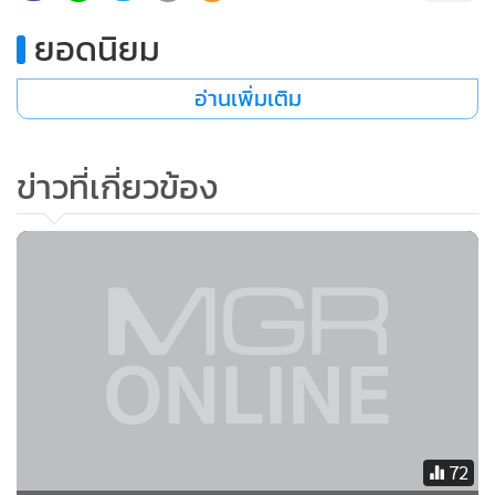
•
เกม
ยอดนิยม
•
วิทยาศาสตร์
•
SMEs
อ่านเพิ่มเติม
•
หุ้น
•
อินโดจีน
ข่าวที่เกี่ยวข้อง
•
กองทุนรวม
•
Celeb Online
•
Factcheck
•
ญี่ปุ่น
•
News1
•
Gotomanager
72