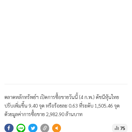
•
Good health & Well-being
•
Green Innovation & SD
•
Management & HR
•
MGR Live
•
Infographic
•
การเมือง
•
ท่องเที่ยว
•
กีฬา
•
ต่างประเทศ
•
Special Scoop
•
เศรษฐกิจ-ธุรกิจ
ตลาดหลักทรัพย์ฯ เปิดการซื้อขายวันนี้ (4 ก.พ.) ดัชนีหุ้นไทย
•
จีน
ปรับเพิ่มขึ้น 9.40 จุด หรือร้อยละ 0.63 ที่ระดับ 1,505.46 จุด
•
ชุมชน-คุณภาพชีวิต
ด้วยมูลค่าการซื้อขาย 2,982.90 ล้านบาท
•
อาชญากรรม
75
•
Motoring