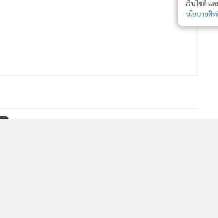
เว็บไซต์ แ
นโยบายสิทธ
รัฐบาลญี่ปุ่นขึ้นบัญชี “โคโรนา
ไวรัส” บังคับรักษาในโรงพยาบาล
ตรวจเชื้อที่สนามบิน
2,449
ญี่ปุ่นเล็งเพิ่มการติดเชื้อไวรัสโคโร
นาฯ ในบัญชีโรคติดเชื้อ 'เจ
โทร'เตรียมอพยพ พนง.บริษัท
ญี่ปุ่นออกจากอู่ฮั่น
95