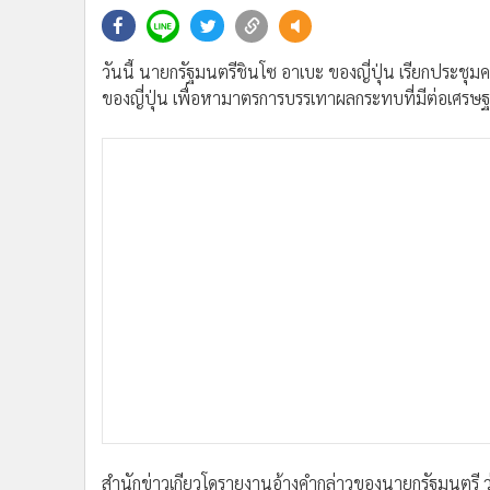
•
Management & HR
•
MGR Live
•
Infographic
วันนี้ นายกรัฐมนตรีชินโซ อาเบะ ของญี่ปุ่น เรียกปร
•
การเมือง
ของญี่ปุ่น เพื่อหามาตรการบรรเทาผลกระทบที่มีต่อเศรษฐกิ
•
ท่องเที่ยว
•
กีฬา
•
ต่างประเทศ
•
Special Scoop
•
เศรษฐกิจ-ธุรกิจ
•
จีน
•
ชุมชน-คุณภาพชีวิต
•
อาชญากรรม
•
Motoring
•
เกม
•
วิทยาศาสตร์
•
SMEs
•
หุ้น
สำนักข่าวเกียวโดรายงานอ้างคำกล่าวของนายกรัฐมนตรี 