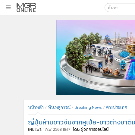
เลือกเครื่องมือท
•
หน้าหลัก
ค้นหา
•
ทันเหตุการณ์
Google
•
ภาคใต้
•
ภูมิภาค
MGR Onl
•
Online Section
ค้นหาขั
•
บันเทิง
•
ผู้จัดการรายวัน
•
คอลัมนิสต์
•
ละคร
•
CbizReview
•
Cyber BIZ
หน้าหลัก
ทันเหตุการณ์
Breaking News
ต่างประเทศ
•
ผู้จัดกวน
ญี่ปุ่นห้ามชาวจีนจากหูเป่ย-ชาวต่างชาติเ
•
Good health & Well-being
•
Green Innovation & SD
เผยแพร่:
1 ก.พ. 2563 18:17
โดย: ผู้จัดการออนไลน์