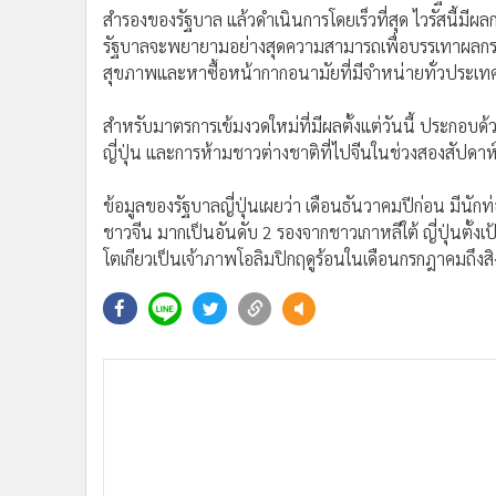
•
อินโดจีน
สำรองของรัฐบาล แล้วดำเนินการโดยเร็วที่สุด ไวรัสนี้มีผ
รัฐบาลจะพยายามอย่างสุดความสามารถเพื่อบรรเทาผลกระท
•
กองทุนรวม
สุขภาพและหาซื้อหน้ากากอนามัยที่มีจำหน่ายทั่วประเท
•
Celeb Online
•
Factcheck
สำหรับมาตรการเข้มงวดใหม่ที่มีผลตั้งแต่วันนี้ ประกอบด
•
ญี่ปุ่น
ญี่ปุ่น และการห้ามชาวต่างชาติที่ไปจีนในช่วงสองสัปดาห์ท
•
News1
•
Gotomanager
ข้อมูลของรัฐบาลญี่ปุ่นเผยว่า เดือนธันวาคมปีก่อน มีนักท
ชาวจีน มากเป็นอันดับ 2 รองจากชาวเกาหลีใต้ ญี่ปุ่นตั้งเป้า
โตเกียวเป็นเจ้าภาพโอลิมปิกฤดูร้อนในเดือนกรกฎาคมถึงสิง