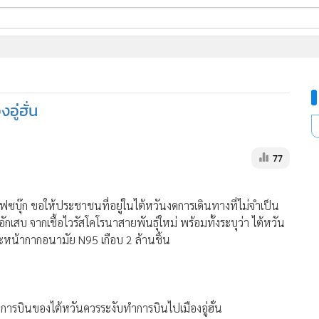
ี่ใช้
ู่ฮั่น
ine
้นสูง
77
ฟซบุ๊ก ขอให้ประชาชนที่อยู่ในไต้หวันงดการเดินทางที่ไม่จำเป็น
ักเสบ จากเชื้อไวรัสโคโรนาสายพันธุ์ใหม่ พร้อมทั้งระบุว่า ไต้หวัน
หน้ากากอนามัย N95 เกือบ 2 ล้านชิ้น
การบินของไต้หวันควรระงับทำการบินไปเมืองอู่ฮั่น