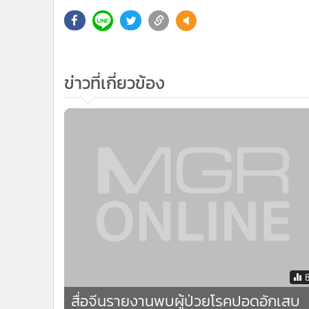
•
Management & HR
•
MGR Live
•
Infographic
•
การเมือง
ข่าวที่เกี่ยวข้อง
•
ท่องเที่ยว
•
กีฬา
•
ต่างประเทศ
•
Special Scoop
•
เศรษฐกิจ-ธุรกิจ
•
จีน
•
ชุมชน-คุณภาพชีวิต
•
อาชญากรรม
•
Motoring
•
เกม
•
วิทยาศาสตร์
สื่อจีนรายงานพบผู้ป่วยโรคปอดอักเสบ
•
SMEs
รายแรกของมาเก๊า
•
หุ้น