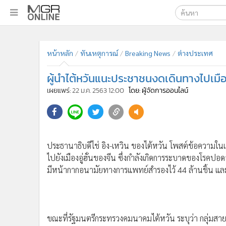
เลือกเครื่องมือท
•
หน้าหลัก
ค้นหา
•
ทันเหตุการณ์
หน้าหลัก
ทันเหตุการณ์
Breaking News
ต่างประเทศ
Google
•
ภาคใต้
ผู้นำไต้หวันแนะประชาชนงดเดินทางไปเมืองอ
•
ภูมิภาค
MGR Onl
เผยแพร่:
22 ม.ค. 2563 12:00
โดย: ผู้จัดการออนไลน์
•
Online Section
ค้นหาขั
•
บันเทิง
•
ผู้จัดการรายวัน
ประธานาธิบดีไช่ อิง-เหวิน ของไต้หวัน โพสต์ข้อความในเ
•
คอลัมนิสต์
ไปยังเมืองอู่ฮั่นของจีน ซึ่งกำลังเกิดการระบาดของโรคปอดอ
•
ละคร
มีหน้ากากอนามัยทางการแพทย์สำรองไว้ 44 ล้านชิ้น และ
•
CbizReview
•
Cyber BIZ
•
ผู้จัดกวน
•
Good health & Well-being
ขณะที่รัฐมนตรีกระทรวงคมนาคมไต้หวัน ระบุว่า กลุ่มสาย
•
Green Innovation & SD