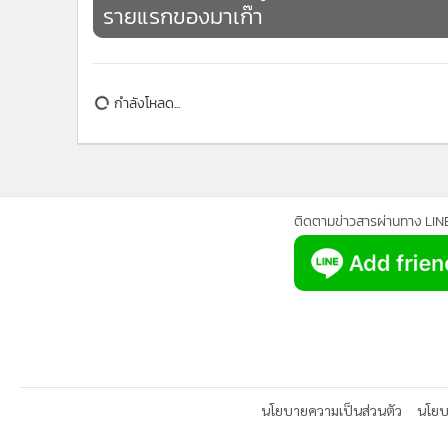
•
อินโดจีน
•
กองทุนรวม
•
Celeb Online
กำลังโหลด...
•
Factcheck
•
ญี่ปุ่น
•
News1
•
Gotomanager
ติดตามข่าวสารผ่านทาง LIN
นโยบายความเป็นส่วนตัว
นโยบา