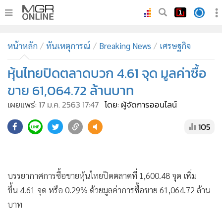
•
หน้าหลัก
หน้าหลัก
ทันเหตุการณ์
Breaking News
เศรษฐกิจ
•
ทันเหตุการณ์
•
หุ้นไทยปิดตลาดบวก 4.61 จุด มูลค่าซื้อ
ภาคใต้
•
ภูมิภาค
ขาย 61,064.72 ล้านบาท
•
Online Section
เผยแพร่:
17 ม.ค. 2563 17:47
โดย: ผู้จัดการออนไลน์
•
บันเทิง
105
•
ผู้จัดการรายวัน
•
คอลัมนิสต์
•
ละคร
บรรยากาศการซื้อขายหุ้นไทยปิดตลาดที่ 1,600.48 จุด เพิ่ม
•
CbizReview
ขึ้น 4.61 จุด หรือ 0.29% ด้วยมูลค่าการซื้อขาย 61,064.72 ล้าน
•
Cyber BIZ
บาท
•
ผู้จัดกวน