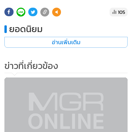
•
Good health & Well-being
•
Green Innovation & SD
105
•
Management & HR
ยอดนิยม
•
MGR Live
•
Infographic
อ่านเพิ่มเติม
•
การเมือง
•
ท่องเที่ยว
ข่าวที่เกี่ยวข้อง
•
กีฬา
•
ต่างประเทศ
•
Special Scoop
•
เศรษฐกิจ-ธุรกิจ
•
จีน
•
ชุมชน-คุณภาพชีวิต
•
อาชญากรรม
•
Motoring