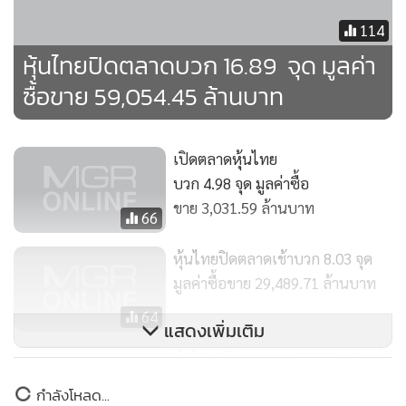
•
เกม
114
•
วิทยาศาสตร์
หุ้นไทยปิดตลาดบวก 16.89 จุด มูลค่า
•
SMEs
ซื้อขาย 59,054.45 ล้านบาท
•
หุ้น
•
อินโดจีน
•
กองทุนรวม
เปิดตลาดหุ้นไทย
บวก 4.98 จุด มูลค่าซื้อ
•
Celeb Online
ขาย 3,031.59 ล้านบาท
•
Factcheck
66
•
ญี่ปุ่น
หุ้นไทยปิดตลาดเช้าบวก 8.03 จุด
•
News1
มูลค่าซื้อขาย 29,489.71 ล้านบาท
•
Gotomanager
64
แสดงเพิ่มเติม
หุ้นไทยเปิดตลาดร่วง 2.43 จุด มูลค่า
ซื้อขาย 2,071.33 ล้านบาท
กำลังโหลด...