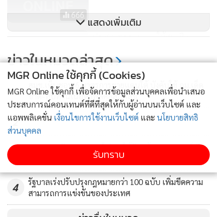
666
แสดงเพิ่มเติม
ปธ.สภาฯ ขยายเวลาให้สมาชิก
อภิปรายร่าง พ.ร.บ.งบฯ คนละ 7
ข่าวในหมวดล่าสุด
นาที/ครั้ง
64
MGR Online ใช้คุกกี้ (Cookies)
สมช.เห็นชอบ 6 มาตรการชายแดนใต้ บังคับใช้ กม.เด็ด
1
MGR Online ใช้คุกกี้ เพื่อจัดการข้อมูลส่วนบุคคลเพื่อนำเสนอ
ขาด-ทบทวนเนื้อหาพูดคุยสันติสุข
ประสบการณ์คอนเทนต์ที่ดีที่สุดให้กับผู้อ่านบนเว็บไซต์ และ
แอพพลิเคชั่น
เงื่อนไขการใช้งานเว็บไซต์
และ
นโยบายสิทธิ
2
ส่วนบุคคล
สถานเอกอัครราชทูตฯ ไม่เคยได้รับแจ้งจาก ตร.จอร์เจีย-
3
รับทราบ
ได้รับแจ้งครั้งแรกจาก กต.จอร์เจีย 29 ก.ค.
รัฐบาลเร่งปรับปรุงกฎหมายกว่า 100 ฉบับ เพิ่มขีดความ
4
สามารถการแข่งขันของประเทศ