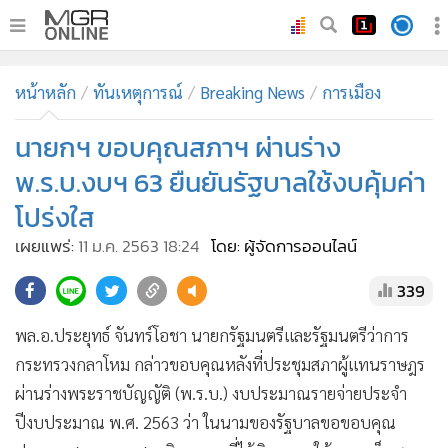
•
หน้าหลัก
หน้าหลัก
ทันเหตุการณ์
Breaking News
การเมือง
•
ทันเหตุการณ์
•
นายกฯ ขอบคุณสภาฯ ผ่านร่าง
ภาคใต้
•
ภูมิภาค
พ.ร.บ.งบฯ 63 ยืนยันรัฐบาลใช้งบคุ้มค่า
•
Online Section
โปร่งใส
•
บันเทิง
เผยแพร่:
11 ม.ค. 2563 18:24
โดย: ผู้จัดการออนไลน์
•
ผู้จัดการรายวัน
339
•
คอลัมนิสต์
•
ละคร
พล.อ.ประยุทธ์ จันทร์โอชา นายกรัฐมนตรีและรัฐมนตรีว่าการ
•
CbizReview
กระทรวงกลาโหม กล่าวขอบคุณหลังที่ประชุมสภาผู้แทนราษฎร
•
Cyber BIZ
ผ่านร่างพระราชบัญญัติ (พ.ร.บ.) งบประมาณรายจ่ายประจำ
•
ผู้จัดกวน
ปีงบประมาณ พ.ศ. 2563 ว่า ในนามของรัฐบาลขอขอบคุณ