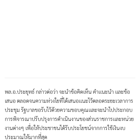
•
เกม
•
วิทยาศาสตร์
•
SMEs
•
หุ้น
•
อินโดจีน
•
กองทุนรวม
•
Celeb Online
•
Factcheck
•
ญี่ปุ่น
พล.อ.ประยุทธ์ กล่าวต่อว่า จะนำข้อคิดเห็น คำแนะนำ และข้อ
•
News1
เสนอ ตลอดจนความห่วงใยที่ได้เสนอแนะไว้ตลอดระยะเวลาการ
•
Gotomanager
ประชุม รัฐบาลขอรับไว้ด้วยความขอบคุณและจะนำไปประกอบ
การพิจารณาปรับปรุงการดำเนินงานของส่วนราชการและหน่วย
งานต่างๆ เพื่อให้ประชาชนได้รับประโยชน์จากการใช้เงินงบ
ประมาณให้มากที่สุด