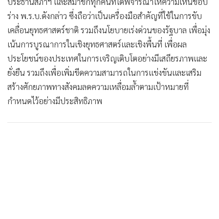
•
Good health & Well-being
ประธานสภาฯ และสมาชิกทุกคนที่ได้พิจารณาให้ความเห็นชอบ
•
Green Innovation & SD
ร่าง พ.ร.บ.ดังกล่าว ซึ่งถือว่าเป็นเครื่องมือสำคัญที่ใช้ในการขับ
เคลื่อนยุทธศาสตร์ชาติ รวมถึงนโยบายเร่งด่วนของรัฐบาล เพื่อมุ่ง
•
Management & HR
เน้นการบูรณาการในเชิงยุทธศาสตร์และเชิงพื้นที่ เพื่อผล
•
MGR Live
ประโยชน์ของประเทศในการเจริญเติบโตอย่างมีเสถียรภาพและ
•
Infographic
ยั่งยืน รวมถึงเพื่อเพิ่มขีดความสามารถในการแข่งขันและเสริม
•
การเมือง
สร้างศักยภาพทางสังคมลดความเหลื่อมล้ำตามเป้าหมายที่
•
ท่องเที่ยว
กำหนดไว้อย่างมีประสิทธิภาพ
•
กีฬา
•
ต่างประเทศ
•
Special Scoop
•
เศรษฐกิจ-ธุรกิจ
•
จีน
•
ชุมชน-คุณภาพชีวิต
•
อาชญากรรม
•
Motoring