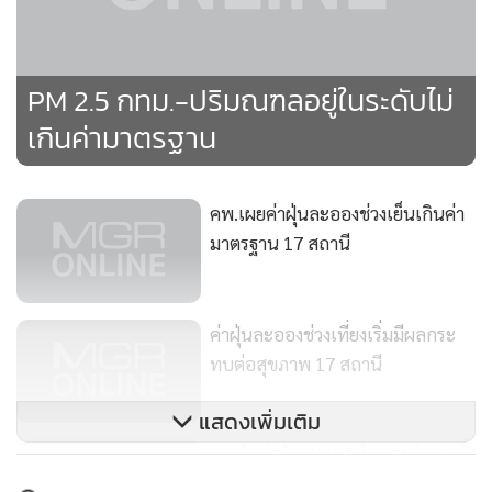
•
เกม
•
วิทยาศาสตร์
•
SMEs
PM 2.5 กทม.-ปริมณฑลอยู่ในระดับไม่
•
หุ้น
เกินค่ามาตรฐาน
•
อินโดจีน
•
กองทุนรวม
คพ.เผยค่าฝุ่นละอองช่วงเย็นเกินค่า
•
Celeb Online
มาตรฐาน 17 สถานี
•
Factcheck
•
ญี่ปุ่น
•
News1
ค่าฝุ่นละอองช่วงเที่ยงเริ่มมีผลกระ
•
Gotomanager
ทบต่อสุขภาพ 17 สถานี
แสดงเพิ่มเติม
คพ.วัดค่าฝุ่น PM2.5 ในกรุงบ่าย 3 นี้
พบกระทบสุขภาพที่เขตบางซื่อ