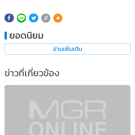
•
Good health & Well-being
•
Green Innovation & SD
•
Management & HR
•
MGR Live
ยอดนิยม
•
Infographic
•
การเมือง
อ่านเพิ่มเติม
•
ท่องเที่ยว
•
กีฬา
ข่าวที่เกี่ยวข้อง
•
ต่างประเทศ
•
Special Scoop
•
เศรษฐกิจ-ธุรกิจ
•
จีน
•
ชุมชน-คุณภาพชีวิต
•
อาชญากรรม
•
Motoring