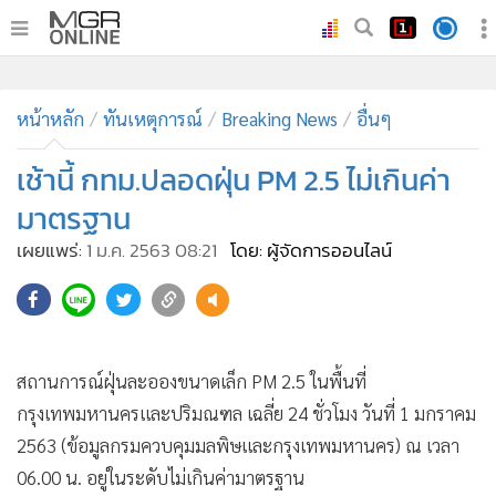
•
หน้าหลัก
•
หน้าหลัก
ทันเหตุการณ์
ทันเหตุการณ์
Breaking News
อื่นๆ
•
ภาคใต้
เช้านี้ กทม.ปลอดฝุ่น PM 2.5 ไม่เกินค่า
•
ภูมิภาค
มาตรฐาน
•
Online Section
เผยแพร่:
1 ม.ค. 2563 08:21
โดย: ผู้จัดการออนไลน์
•
บันเทิง
•
ผู้จัดการรายวัน
•
คอลัมนิสต์
•
ละคร
สถานการณ์ฝุ่นละอองขนาดเล็ก PM 2.5 ในพื้นที่
•
CbizReview
กรุงเทพมหานครและปริมณฑล เฉลี่ย 24 ชั่วโมง วันที่ 1 มกราคม
•
Cyber BIZ
2563 (ข้อมูลกรมควบคุมมลพิษและกรุงเทพมหานคร) ณ เวลา
•
ผู้จัดกวน
06.00 น. อยู่ในระดับไม่เกินค่ามาตรฐาน