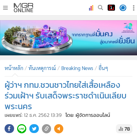
•
หน้าหลัก
•
ทันเหตุการณ์
•
ภาคใต้
•
ภูมิภาค
•
Online Section
หน้าหลัก
ทันเหตุการณ์
Breaking News
อื่นๆ
•
บันเทิง
•
ผู้จัดการรายวัน
ผู้ว่าฯ กทม.ชวนชาวไทยใส่เสื้อเหลือง
•
คอลัมนิสต์
ร่วมเฝ้าฯ รับเสด็จพระราชดำเนินเลียบ
•
ละคร
พระนคร
•
CbizReview
เผยแพร่:
12 ธ.ค. 2562 13:39
โดย: ผู้จัดการออนไลน์
•
Cyber BIZ
•
ผู้จัดกวน
78