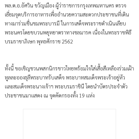
•
Good health & Well-being
พล.ต.อ.อัศวิน ขวัญเมือง ผู้ว่าราชการกรุงเทพมหานคร ตรวจ
•
Green Innovation & SD
เยี่ยมจุดบริการอาหารเพื่ออำนวยความสะดวกประชาชนที่เดิน
•
Management & HR
ทางมาร่วมชื่นชมพระบารมี ในการเสด็จพระราชดำเนินเลียบ
•
MGR Live
พระนครโดยขบวนพยุหยาตราทางชลมารค เนื่องในพระราชพิธี
•
Infographic
บรมราชาภิเษก พุทธศักราช 2562
•
การเมือง
•
ท่องเที่ยว
•
กีฬา
ทั้งนี้ ขอเชิญชวนพสกนิกรชาวไทยพร้อมใจใส่เสื้อสีเหลืองร่วมเฝ้า
•
ต่างประเทศ
ทูลละอองธุลีพระบาทรับเสด็จ พระบาทสมเด็จพระเจ้าอยู่หัว
และสมเด็จพระนางเจ้าฯ พระบรมราชินี โดยนำบัตรประจำตัว
•
Special Scoop
ประชาชนมาแสดง ณ จุดคัดกรองทั้ง 19 แห่ง
•
เศรษฐกิจ-ธุรกิจ
•
จีน
•
ชุมชน-คุณภาพชีวิต
•
อาชญากรรม
•
Motoring