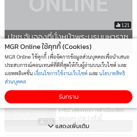
121
ปชช.จับจองที่นั่งหน้าพระบรมมหาราช
วังรอเฝ้าฯ รับเสด็จเนืองแน่น
MGR Online ใช้คุกกี้ (Cookies)
MGR Online ใช้คุกกี้ เพื่อจัดการข้อมูลส่วนบุคคลเพื่อนำเสนอ
ประสบการณ์คอนเทนต์ที่ดีที่สุดให้กับผู้อ่านบนเว็บไซต์ และ
ปชช.ทยอยมารอเฝ้าฯ รับ
แอพพลิเคชั่น
เงื่อนไขการใช้งานเว็บไซต์
และ
นโยบายสิทธิ
เสด็จ"ในหลวง-ราชินี"เสด็จ
ส่วนบุคคล
พระราชดำเนินเลียบพระนคร
122
รับทราบ
นายกฯ เฝ้าฯ รับเสด็จ"ในหลวง-พระ
ราชินี"เสด็จพระราชดำเนินเลียบ
พระนคร บ่าย 3 ครึ่งนี้
165
แสดงเพิ่มเติม
Live! ชมถ่ายทอดสด การเสด็จ