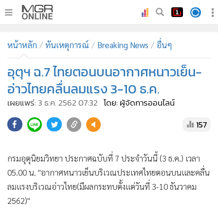
•
หน้าหลัก
หน้าหลัก
ทันเหตุการณ์
Breaking News
อื่นๆ
•
ทันเหตุการณ์
•
อุตุฯ ฉ.7 ไทยตอนบนอากาศหนาวเย็น-
ภาคใต้
•
ภูมิภาค
อ่าวไทยคลื่นลมแรง 3-10 ธ.ค.
•
Online Section
เผยแพร่:
3 ธ.ค. 2562 07:32
โดย: ผู้จัดการออนไลน์
•
บันเทิง
157
•
ผู้จัดการรายวัน
•
คอลัมนิสต์
•
ละคร
กรมอุตุนิยมวิทยา ประกาศฉบับที่ 7 ประจำวันนี้ (3 ธ.ค.) เวลา
05.00 น. "อากาศหนาวเย็นบริเวณประเทศไทยตอนบนและคลื่น
•
CbizReview
ลมแรงบริเวณอ่าวไทย(มีผลกระทบตั้งแต่วันที่ 3-10 ธันวาคม
•
Cyber BIZ
2562)"
•
ผู้จัดกวน