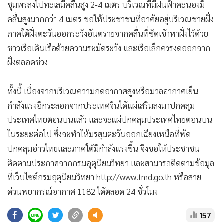
ชุมพรลงไปทะเลมีคลื่นสูง 2-4 เมตร บริเวณที่มีฝนฟ้าคะนองมี
•
เกม
คลื่นสูงมากกว่า 4 เมตร ขอให้ประชาชนที่อาศัยอยู่บริเวณชายฝั่ง
•
วิทยาศาสตร์
ภาคใต้ฝั่งตะวันออกระวังอันตรายจากคลื่นที่ซัดเข้าหาฝั่งไว้ด้วย
•
SMEs
ชาวเรือเดินเรือด้วยความระมัดระวัง และเรือเล็กควรงดออกจาก
•
หุ้น
ฝั่งตลอดช่วง
•
อินโดจีน
•
กองทุนรวม
ทั้งนี้ เนื่องจากบริเวณความกดอากาศสูงหรือมวลอากาศเย็น
•
Celeb Online
กำลังแรงอีกระลอกจากประเทศจีนได้แผ่เสริมลงมาปกคลุม
•
Factcheck
ประเทศไทยตอนบนแล้ว และจะแผ่ปกคลุมประเทศไทยตอนบน
•
ญี่ปุ่น
ในระยะต่อไป ซึ่งจะทำให้มรสุมตะวันออกเฉียงเหนือที่พัด
•
News1
ปกคลุมอ่าวไทยและภาคใต้มีกำลังแรงขึ้น จึงขอให้ประชาชน
•
Gotomanager
ติดตามประกาศจากกรมอุตุนิยมวิทยา และสามารถติดตามข้อมูล
ที่เว็บไซต์กรมอุตุนิยมวิทยา http://www.tmd.go.th หรือสาย
ด่วนพยากรณ์อากาศ 1182 ได้ตลอด 24 ชั่วโมง
157