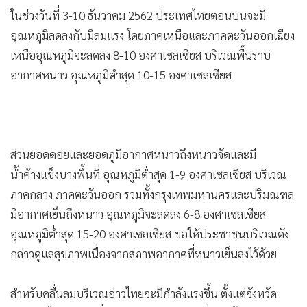
•
Good health & Well-being
ในช่วงวันที่ 3-10 ธันวาคม 2562 ประเทศไทยตอนบนจะมี
•
Green Innovation & SD
อุณหภูมิลดลงกับมีลมแรง โดยภาคเหนือและภาคตะวันออกเฉียง
•
Management & HR
เหนืออุณหภูมิจะลดลง 8-10 องศาเซลเซียส บริเวณพื้นราบ
•
MGR Live
อากาศหนาว อุณหภูมิต่ำสุด 10-15 องศาเซลเซียส
•
Infographic
•
การเมือง
•
ท่องเที่ยว
•
กีฬา
ส่วนยอดดอยและยอดภูมีอากาศหนาวถึงหนาวจัดและมี
•
ต่างประเทศ
น้ำค้างแข็งบางพื้นที่ อุณหภูมิต่ำสุด 1-9 องศาเซลเซียส บริเวณ
•
Special Scoop
ภาคกลาง ภาคตะวันออก รวมทั้งกรุงเทพมหานครและปริมณฑล
•
เศรษฐกิจ-ธุรกิจ
มีอากาศเย็นถึงหนาว อุณหภูมิจะลดลง 6-8 องศาเซลเซียส
•
อุณหภูมิต่ำสุด 15-20 องศาเซลเซียส ขอให้ประชาชนบริเวณดัง
จีน
กล่าวดูแลสุขภาพเนื่องจากสภาพอากาศที่หนาวเย็นลงไว้ด้วย
•
ชุมชน-คุณภาพชีวิต
•
อาชญากรรม
สำหรับคลื่นลมบริเวณอ่าวไทยจะมีกำลังแรงขึ้น ตั้งแต่จังหวัด
•
Motoring