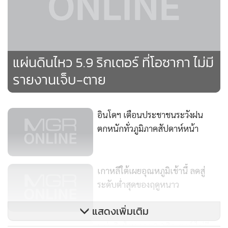
•
เกม
•
วิทยาศาสตร์
•
SMEs
•
หุ้น
แผ่นดินไหว 5.9 ริกเตอร์ ที่โอซากา ไม่มี
•
อินโดจีน
รายงานเจ็บ-ตาย
•
กองทุนรวม
•
Celeb Online
•
Factcheck
อินโดฯ เตือนประชาชนระวังฝน
•
ญี่ปุ่น
ตกหนักทั่วภูมิภาคสัปดาห์หน้า
•
News1
•
Gotomanager
เกาหลีใต้เผยอุณหภูมิเช้านี้ ลดสู่
ระดับต่ำสุดของฤดูหนาว
แสดงเพิ่มเติม