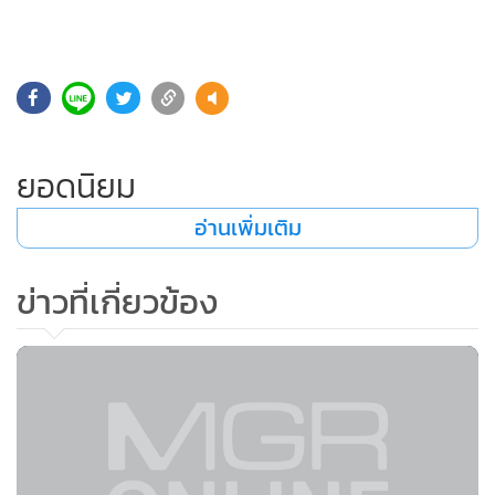
•
Good health & Well-being
•
Green Innovation & SD
•
Management & HR
•
MGR Live
•
Infographic
ยอดนิยม
•
การเมือง
•
ท่องเที่ยว
อ่านเพิ่มเติม
•
กีฬา
•
ต่างประเทศ
ข่าวที่เกี่ยวข้อง
•
Special Scoop
•
เศรษฐกิจ-ธุรกิจ
•
จีน
•
ชุมชน-คุณภาพชีวิต
•
อาชญากรรม
•
Motoring