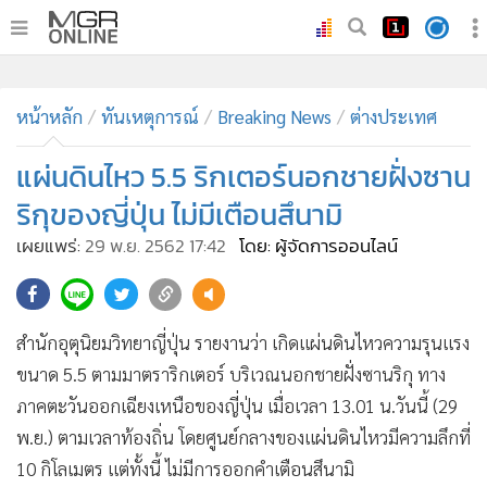
•
หน้าหลัก
•
หน้าหลัก
ทันเหตุการณ์
ทันเหตุการณ์
Breaking News
ต่างประเทศ
•
ภาคใต้
แผ่นดินไหว 5.5 ริกเตอร์นอกชายฝั่งซาน
•
ภูมิภาค
ริกุของญี่ปุ่น ไม่มีเตือนสึนามิ
•
Online Section
เผยแพร่:
29 พ.ย. 2562 17:42
โดย: ผู้จัดการออนไลน์
•
บันเทิง
•
ผู้จัดการรายวัน
•
คอลัมนิสต์
สำนักอุตุนิยมวิทยาญี่ปุ่น รายงานว่า เกิดแผ่นดินไหวความรุนแรง
•
ละคร
ขนาด 5.5 ตามมาตราริกเตอร์ บริเวณนอกชายฝั่งซานริกุ ทาง
•
CbizReview
ภาคตะวันออกเฉียงเหนือของญี่ปุ่น เมื่อเวลา 13.01 น.วันนี้ (29
•
Cyber BIZ
พ.ย.) ตามเวลาท้องถิ่น โดยศูนย์กลางของแผ่นดินไหวมีความลึกที่
•
ผู้จัดกวน
10 กิโลเมตร แต่ทั้งนี้ ไม่มีการออกคำเตือนสึนามิ