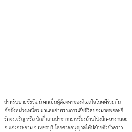
•
เกม
•
วิทยาศาสตร์
•
SMEs
•
หุ้น
•
อินโดจีน
•
กองทุนรวม
•
Celeb Online
•
Factcheck
•
ญี่ปุ่น
•
News1
•
Gotomanager
สำหรับนายชัยวัฒน์ ตกเป็นผู้ต้องหาของดีเอสไอในคดีร่วมกัน
กักขังหน่วงเหนี่ยว ฆ่าและอำพรางการเสียชีวิตของนายพอละจี
รักจงเจริญ หรือ บิลลี่ แกนนำชาวกะเหรี่ยงบ้านโป่งลึก-บางกลอย
อ.แก่งกระจาน จ.เพชรบุรี โดยศาลอนุญาตให้ปล่อยตัวชั่วคราว