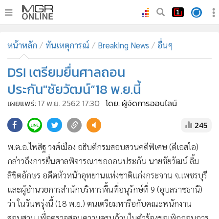
•
หน้าหลัก
หน้าหลัก
ทันเหตุการณ์
Breaking News
อื่นๆ
•
ทันเหตุการณ์
•
DSI เตรียมยื่นศาลถอน
ภาคใต้
•
ภูมิภาค
ประกัน"ชัยวัฒน์”18 พ.ย.นี้
•
Online Section
เผยแพร่:
17 พ.ย. 2562 17:30
โดย: ผู้จัดการออนไลน์
•
บันเทิง
245
•
ผู้จัดการรายวัน
•
คอลัมนิสต์
พ.ต.อ.ไพสิฐ วงศ์เมือง อธิบดีกรมสอบสวนคดีพิเศษ (ดีเอสไอ)
•
ละคร
กล่าวถึงการยื่นศาลพิจารณาขอถอนประกัน นายชัยวัฒน์ ลิ้ม
•
CbizReview
ลิขิตอักษร อดีตหัวหน้าอุทยานแห่งชาติแก่งกระจาน จ.เพชรบุรี
•
Cyber BIZ
และผู้อำนวยการสำนักบริหารพื้นที่อนุรักษ์ที่ 9 (อุบลราชธานี)
ว่า ในวันพรุ่งนี้ (18 พ.ย.) ตนเตรียมหารือกับคณะพนักงาน
•
ผู้จัดกวน
สอบสวน เพื่อตรวจสอบความครบถ้วนในคำร้องขอเพิกถอนการ