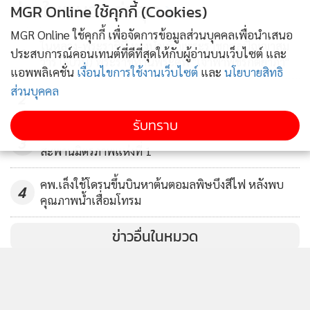
ข่าวในหมวดล่าสุด
MGR Online ใช้คุกกี้ (Cookies)
พ.ย.นี้
79
MGR Online ใช้คุกกี้ เพื่อจัดการข้อมูลส่วนบุคคลเพื่อนำเสนอ
ในหลวง-พระราชินี ทรงบำเพ็ญพระราชกุศลปัญญาสม
1
ประสบการณ์คอนเทนต์ที่ดีที่สุดให้กับผู้อ่านบนเว็บไซต์ และ
วาร (50วัน) พระราชทานพระศพ "เจ้าฟ้าพัชรกิติยาภา"
แอพพลิเคชั่น
เงื่อนไขการใช้งานเว็บไซต์
และ
นโยบายสิทธิ
ส่วนบุคคล
2
รับทราบ
ไทย-เมียนมา ประสานความร่วมมือเปิดทางน้ำไหลใต้
3
สะพานมิตรภาพแห่งที่ 1
คพ.เล็งใช้โดรนขึ้นบินหาต้นตอมลพิษบึงสีไฟ หลังพบ
4
คุณภาพน้ำเสื่อมโทรม
ข่าวอื่นในหมวด