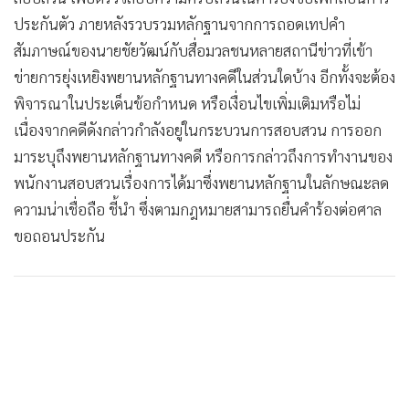
•
Good health & Well-being
ประกันตัว ภายหลังรวบรวมหลักฐานจากการถอดเทปคำ
•
Green Innovation & SD
สัมภาษณ์ของนายชัยวัฒน์กับสื่อมวลชนหลายสถานีข่าวที่เข้า
•
Management & HR
ข่ายการยุ่งเหยิงพยานหลักฐานทางคดีในส่วนใดบ้าง อีกทั้งจะต้อง
•
MGR Live
พิจารณาในประเด็นข้อกำหนด หรือเงื่อนไขเพิ่มเติมหรือไม่
•
Infographic
เนื่องจากคดีดังกล่าวกำลังอยู่ในกระบวนการสอบสวน การออก
•
การเมือง
มาระบุถึงพยานหลักฐานทางคดี หรือการกล่าวถึงการทำงานของ
•
ท่องเที่ยว
พนักงานสอบสวนเรื่องการได้มาซึ่งพยานหลักฐานในลักษณะลด
•
กีฬา
ความน่าเชื่อถือ ชี้นำ ซึ่งตามกฎหมายสามารถยื่นคำร้องต่อศาล
•
ต่างประเทศ
ขอถอนประกัน
•
Special Scoop
•
เศรษฐกิจ-ธุรกิจ
•
จีน
•
ชุมชน-คุณภาพชีวิต
•
อาชญากรรม
•
Motoring