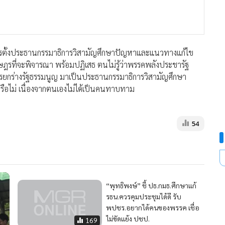
การตั้งประธานกรรมาธิการวิสามัญศึกษาปัญหาและแนวทางแก้ไข
ษฎรที่จะพิจารณา พร้อมปฏิเสธ ตนไม่รู้ว่าพรรคพลังประชารัฐ
ยกร่างรัฐธรรมนูญ มาเป็นประธานกรรมาธิการวิสามัญศึกษา
อไม่ เนื่องจากตนเองไม่ได้เป็นคนทาบทาม
54
“พุทธิพงษ์” ชี้ ปธ.กมธ.ศึกษาแก้
รธน.ควรคุมประชุมได้ดี รับ
พปชร.อยากได้คนของพรรค เชื่อ
ไม่ขัดแย้ง ปชป.
169