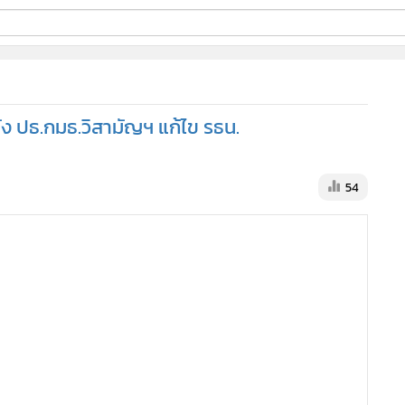
ี่ใช้
ั่ง ปธ.กมธ.วิสามัญฯ แก้ไข รธน.
ine
้นสูง
54