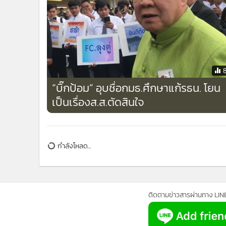
•
อินโดจีน
•
กองทุนรวม
•
Celeb Online
•
Factcheck
•
ญี่ปุ่น
•
News1
“บิ๊กป้อม” อุบชื่อกมธ.ศึกษาแก้รธน. โยน
•
Gotomanager
เป็นเรื่องส.ส.ตัดสินใจ
ข่าวในหมวดล่าสุด
สมช.เห็นชอบ 6 มาตรการชายแดนใต้ บังคับใช้ กม.เด็ด
1
ขาด-ทบทวนเนื้อหาพูดคุยสันติสุข