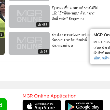
รัฐบาลส่งชื่อ 6 กมธ.แก้ รธน.ให้วิป
แล้ว ไร้ “มีชัย-รมต.” ด้าน “บวร
ศักดิ์-คณิต” ปัดถูกทาบ
488
MGR Onli
83
ปชป.รอพรรคร่วมเคาะข้อเสนอ
ก่อนทาบ "มาร์ค" ชิงเก้าอี้
MGR Online 
ปธ.กมธ.แก้รธน.
เสนอ ประสบก
98
เว็บไซต์ แ
นโยบายสิทธ
2
สถานเอกอัครราชทูตฯ ไม่เคยได้รับแจ้งจาก ตร.จอร์เจีย-ได้
3
รับแจ้งครั้งแรกจาก กต.จอร์เจีย 29 ก.ค.