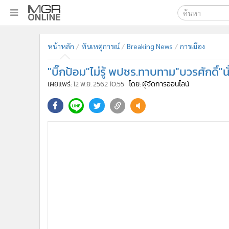
เลือกเครื่องมือท
•
หน้าหลัก
หน้าหลัก
ทันเหตุการณ์
Breaking News
การเมือง
ค้นหา
•
ทันเหตุการณ์
Google
•
ภาคใต้
"บิ๊กป้อม"ไม่รู้ พปชร.ทาบทาม"บวรศักดิ์"น
•
ภูมิภาค
MGR Onl
เผยแพร่:
12 พ.ย. 2562 10:55
โดย: ผู้จัดการออนไลน์
•
Online Section
ค้นหาขั
•
บันเทิง
•
ผู้จัดการรายวัน
•
คอลัมนิสต์
•
ละคร
•
CbizReview
•
Cyber BIZ
•
ผู้จัดกวน
•
Good health & Well-being
•
Green Innovation & SD