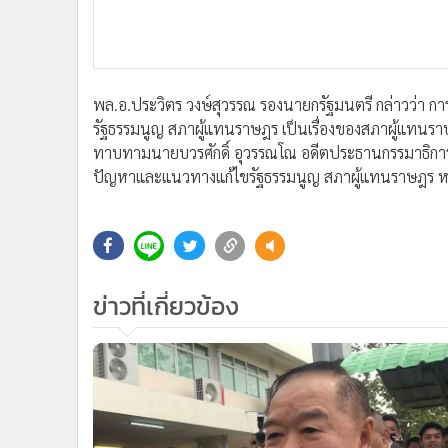
•
Management & HR
•
MGR Live
•
Infographic
•
การเมือง
พล.อ.ประวิตร วงษ์สุวรรณ รองนายกรัฐมนตรี กล่าวว่า 
•
ท่องเที่ยว
รัฐธรรมนูญ สภาผู้แทนราษฎร เป็นเรื่องของสภาผู้แทนรา
•
กีฬา
ทาบทามนายบวรศักดิ์ อุวรรณโณ อดีตประธานกรรมาธิการ
•
ต่างประเทศ
ปัญหาและแนวทางแก้ไขรัฐธรรมนูญ สภาผู้แทนราษฎร หรื
•
Special Scoop
•
เศรษฐกิจ-ธุรกิจ
•
จีน
•
ชุมชน-คุณภาพชีวิต
ข่าวที่เกี่ยวข้อง
•
อาชญากรรม
•
Motoring
•
เกม
•
วิทยาศาสตร์
•
SMEs
•
หุ้น