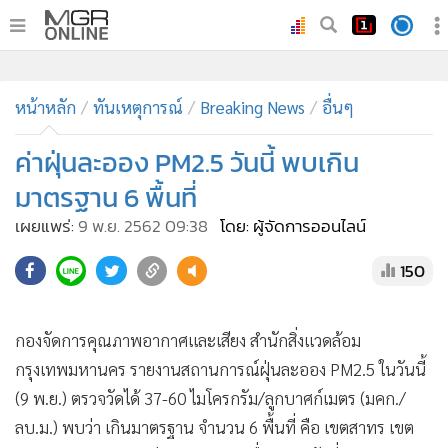
•
หน้าหลัก
•
ทันเหตุการณ์
•
ภาคใต้
•
ภูมิภาค
•
Online Section
หน้าหลัก
ทันเหตุการณ์
Breaking News
อื่นๆ
•
บันเทิง
•
ผู้จัดการรายวัน
ค่าฝุ่นละออง PM2.5 วันนี้ พบเกิน
•
คอลัมนิสต์
มาตรฐาน 6 พื้นที่
•
ละคร
เผยแพร่:
9 พ.ย. 2562 09:38
โดย: ผู้จัดการออนไลน์
•
CbizReview
150
•
Cyber BIZ
•
ผู้จัดกวน