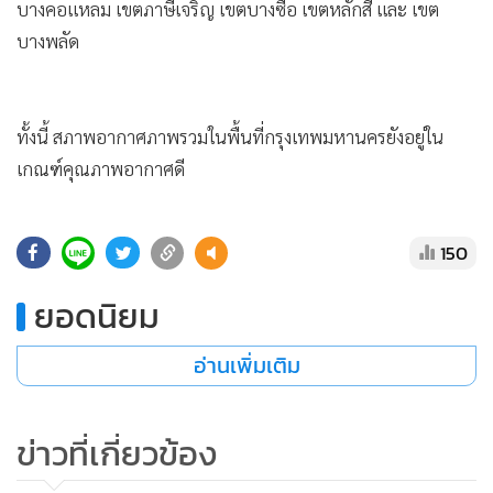
•
Good health & Well-being
กองจัดการคุณภาพอากาศและเสียง สำนักสิ่งแวดล้อม
•
Green Innovation & SD
กรุงเทพมหานคร รายงานสถานการณ์ฝุ่นละออง PM2.5 ในวันนี้
•
Management & HR
(9 พ.ย.) ตรวจวัดได้ 37-60 ไมโครกรัม/ลูกบาศก์เมตร (มคก./
•
MGR Live
ลบ.ม.) พบว่า เกินมาตรฐาน จำนวน 6 พื้นที่ คือ เขตสาทร เขต
บางคอแหลม เขตภาษีเจริญ เขตบางซื่อ เขตหลักสี่ และ เขต
•
Infographic
บางพลัด
•
การเมือง
•
ท่องเที่ยว
•
กีฬา
ทั้งนี้ สภาพอากาศภาพรวมในพื้นที่กรุงเทพมหานครยังอยู่ใน
•
ต่างประเทศ
เกณฑ์คุณภาพอากาศดี
•
Special Scoop
•
เศรษฐกิจ-ธุรกิจ
•
จีน
150
•
ชุมชน-คุณภาพชีวิต
ยอดนิยม
•
อาชญากรรม
•
Motoring
อ่านเพิ่มเติม