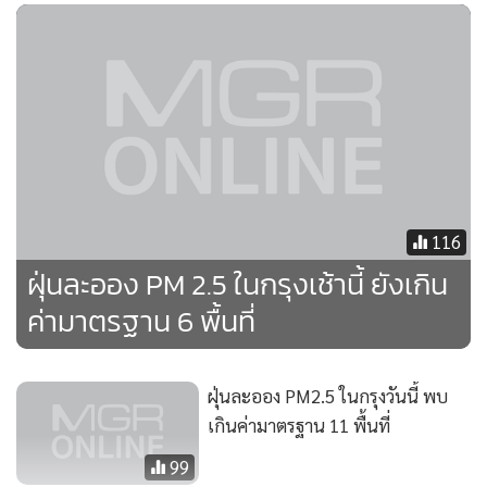
•
เกม
•
วิทยาศาสตร์
ข่าวที่เกี่ยวข้อง
•
SMEs
•
หุ้น
•
อินโดจีน
•
กองทุนรวม
•
Celeb Online
•
Factcheck
•
ญี่ปุ่น
•
News1
•
Gotomanager
116
ฝุ่นละออง PM 2.5 ในกรุงเช้านี้ ยังเกิน
ค่ามาตรฐาน 6 พื้นที่