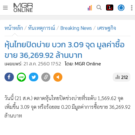
•
หน้าหลัก
หน้าหลัก
ทันเหตุการณ์
Breaking News
เศรษฐกิจ
•
ทันเหตุการณ์
•
หุ้นไทยปิดบ่าย บวก 3.09 จุด มูลค่าซื้อ
ภาคใต้
•
ภูมิภาค
ขาย 36,269.92 ล้านบาท
•
Online Section
เผยแพร่:
21 ส.ค. 2560 17:52
โดย: MGR Online
•
บันเทิง
212
•
ผู้จัดการรายวัน
•
คอลัมนิสต์
•
ละคร
วันนี้ (21 ส.ค.) ตลาดหุ้นไทยปิดช่วงบ่ายที่ระดับ 1,569.62 จุด
เพิ่มขึ้น 3.09 จุด หรือร้อยละ 0.20 มีมูลค่าการซื้อขาย 36,269.92
•
CbizReview
ล้านบาท
•
Cyber BIZ
•
ผู้จัดกวน