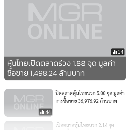
•
เกม
•
วิทยาศาสตร์
•
SMEs
•
หุ้น
•
อินโดจีน
•
กองทุนรวม
14
•
Celeb Online
หุ้นไทยเปิดตลาดร่วง 1.88 จุด มูลค่า
•
Factcheck
ซื้อขาย 1,498.24 ล้านบาท
•
ญี่ปุ่น
•
News1
ปิดตลาดหุ้นไทยบวก 5.88 จุด มูลค่า
•
Gotomanager
การซื้อขาย 36,976.92 ล้านบาท
44
เปิดตลาดหุ้นไทยบวก 2.14 จุด