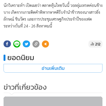
•
Good health & Well-being
นักวิเคราะห์ฯ เปิดเผยว่า ตลาดหุ้นไทยวันนี้ วอลลุ่มเทรดค่อนข้าง
•
Green Innovation & SD
บาง เกิดจากเกาะติดคำพิพากษาคดีรับจำนำข้าวของนางสาวยิ่ง
•
Management & HR
ลักษณ์ ชินวัตร และการประชุมเศรษฐกิจประจำปีของเฟด
•
MGR Live
ระหว่างวันที่ 24 - 26 สิงหาคมนี้
•
Infographic
•
การเมือง
212
•
ท่องเที่ยว
•
กีฬา
ยอดนิยม
•
ต่างประเทศ
•
Special Scoop
อ่านเพิ่มเติม
•
เศรษฐกิจ-ธุรกิจ
•
จีน
ข่าวที่เกี่ยวข้อง
•
ชุมชน-คุณภาพชีวิต
•
อาชญากรรม
•
Motoring