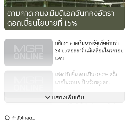
ตามคาด กนง.มีมติเอกฉันท์คงอัตรา
ดอกเบี้ยนโยบายที่ 1.5%
กสิกรฯ คาดเงินบาทยังแข็งค่ากว่า
34 บ./ดอลลาร์ แม้เคลื่อนไหวกรอบ
แคบ
เฟดปรับขึ้น ดบ.เป็น 0.50% ครั้ง
แรกในรอบ 9 ปี หวังพยุง ศก.
แสดงเพิ่มเติม
ตลาดปรับตัวขึ้นในลักษณะซึมตัว
โดยมีแรงซื้อหุ้นขนาดกลาง-เล็ก
กำลังโหลด...
หนุน