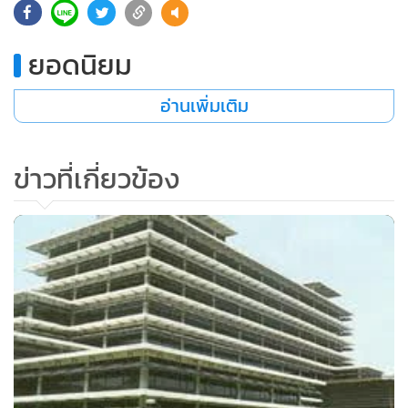
•
เกม
•
วิทยาศาสตร์
ยอดนิยม
•
SMEs
•
หุ้น
อ่านเพิ่มเติม
•
อินโดจีน
•
กองทุนรวม
ข่าวที่เกี่ยวข้อง
•
Celeb Online
•
Factcheck
•
ญี่ปุ่น
•
News1
•
Gotomanager