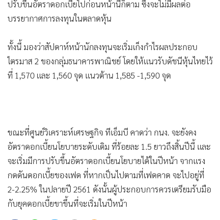
•
Good health & Well-being
ปรับขึ้นอัตราดอกเบี้ยไปก่อนหน้านี้ก็ตาม ซึ่งจะไม่มีผลต่อ
•
Green Innovation & SD
บรรยากาศการลงทุนในตลาดหุ้น
•
Management & HR
•
MGR Live
ทั้งนี้ มองว่าสัปดาห์หน้านักลงทุนจะเริ่มเก็งกำไรผลประกอบ
•
ไตรมาส 2 ของกลุ่มธนาคารพาณิชย์ โดยให้แนวรับดัชนีหุ้นไทยไว้
Infographic
ที่ 1,570 และ 1,560 จุด แนวต้าน 1,585 -1,590 จุด
•
การเมือง
•
ท่องเที่ยว
•
กีฬา
•
ต่างประเทศ
ขณะที่ศูนย์วิเคราะห์เศรษฐกิจ ทีเอ็มบี คาดว่า กนง. จะยังคง
•
Special Scoop
อัตราดอกเบี้ยนโยบายระดับเดิม ที่ร้อยละ 1.5 ยาวถึงสิ้นปีนี้ และ
•
เศรษฐกิจ-ธุรกิจ
จะเริ่มมีการปรับขึ้นอัตราดอกเบี้ยนโยบายได้ในปีหน้า จากแรง
•
จีน
กดดันดอกเบี้ยของเฟด ที่หากเป็นไปตามที่เฟดคาด จะไปอยู่ที่
•
ชุมชน-คุณภาพชีวิต
2-2.25% ในปลายปี 2561 ดังนั้นผู้ประกอบการควรเตรียมรับมือ
•
อาชญากรรม
กับยุคดอกเบี้ยขาขึ้นที่จะเริ่มในปีหน้า
•
Motoring