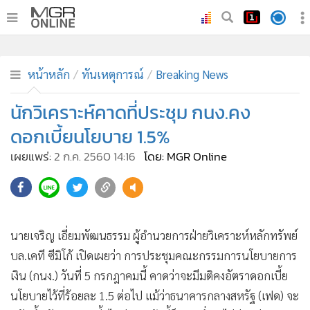
•
หน้าหลัก
•
ทันเหตุการณ์
หน้าหลัก
ทันเหตุการณ์
Breaking News
•
ภาคใต้
นักวิเคราะห์คาดที่ประชุม กนง.คง
•
ภูมิภาค
ดอกเบี้ยนโยบาย 1.5%
•
Online Section
เผยแพร่:
2 ก.ค. 2560 14:16
โดย: MGR Online
•
บันเทิง
•
ผู้จัดการรายวัน
•
คอลัมนิสต์
•
ละคร
นายเจริญ เอี่ยมพัฒนธรรม ผู้อำนวยการฝ่ายวิเคราะห์หลักทรัพย์
•
CbizReview
บล.เคที ซีมิโก้ เปิดเผยว่า การประชุมคณะกรรมการนโยบายการ
•
Cyber BIZ
เงิน (กนง.) วันที่ 5 กรกฎาคมนี้ คาดว่าจะมีมติคงอัตราดอกเบี้ย
•
ผู้จัดกวน
นโยบายไว้ที่ร้อยละ 1.5 ต่อไป แม้ว่าธนาคารกลางสหรัฐ (เฟด) จะ