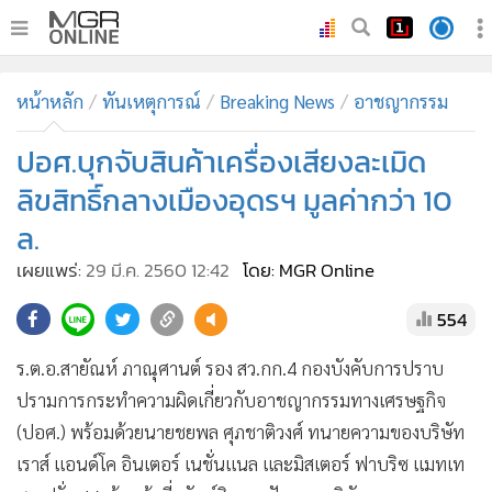
•
หน้าหลัก
หน้าหลัก
ทันเหตุการณ์
Breaking News
อาชญากรรม
•
ทันเหตุการณ์
•
ปอศ.บุกจับสินค้าเครื่องเสียงละเมิด
ภาคใต้
•
ภูมิภาค
ลิขสิทธิ์กลางเมืองอุดรฯ มูลค่ากว่า 10
•
Online Section
ล.
•
บันเทิง
เผยแพร่:
29 มี.ค. 2560 12:42
โดย: MGR Online
•
ผู้จัดการรายวัน
554
•
คอลัมนิสต์
•
ละคร
ร.ต.อ.สายัณห์ ภาณุศานต์ รอง สว.กก.4 กองบังคับการปราบ
•
CbizReview
ปรามการกระทำความผิดเกี่ยวกับอาชญากรรมทางเศรษฐกิจ
•
Cyber BIZ
(ปอศ.) พร้อมด้วยนายชยพล ศุภชาติวงศ์ ทนายความของบริษัท
•
ผู้จัดกวน
เราส์ แอนด์โค อินเตอร์ เนชั่นแนล และมิสเตอร์ ฟาบริซ แมทเท