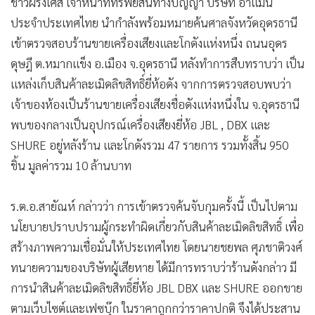
•
Good health & Well-being
ชาวฝรั่งเศส เจ้าหน้าที่ทรัพย์สินทางปัญญา บริษัท อาแมน
•
Green Innovation & SD
ประจำประเทศไทย นำกำลังพร้อมหมายค้นศาลจังหวัดอุดรธานี
เข้าตรวจสอบร้านขายเครื่องเสียงและโกดังแห่งหนึ่ง ถนนอุดร
•
Management & HR
ดุษฎี ต.หมากแข็ง อ.เมือง จ.อุดรธานี หลังทำการสืบทราบว่า เป็น
•
MGR Live
แหล่งเก็บสินค้าละเมิดลิขสิทธิ์ยี่ห้อดัง จากการตรวจสอบพบว่า
•
Infographic
เจ้าของห้องเป็นร้านขายเครื่องเสียงชื่อดังแห่งหนึ่งใน จ.อุดรธานี
•
การเมือง
พบของกลางเป็นอุปกรณ์เครื่องเสียงยี่ห้อ JBL , DBX และ
•
ท่องเที่ยว
SHURE อยู่หลังร้าน และโกดังรวม 47 รายการ รวมทั้งสิ้น 950
•
กีฬา
ชิ้น มูลค่ารวม 10 ล้านบาท
•
ต่างประเทศ
•
Special Scoop
ร.ต.อ.สายัณห์ กล่าวว่า การเข้าตรวจค้นจับกุมครั้งนี้ เป็นไปตาม
•
เศรษฐกิจ-ธุรกิจ
นโยบายปราบปรามผู้กระทำผิดเกี่ยวกับสินค้าละเมิดลิขสิทธิ์ เพื่อ
•
จีน
สร้างภาพความเชื่อมั่นให้ประเทศไทย โดยนายชยพล ศุภชาติวงศ์
•
ชุมชน-คุณภาพชีวิต
ทนายความของบริษัทผู้เสียหาย ได้มีการทราบว่าร้านดังกล่าว มี
•
อาชญากรรม
การนำสินค้าละเมิดลิขสิทธิ์ยี่ห้อ JBL DBX และ SHURE ออกขาย
•
Motoring
ตามเว็บไซต์และเฟซบุ๊ก ในราคาถูกกว่าราคาปกติ จึงได้ประสาน