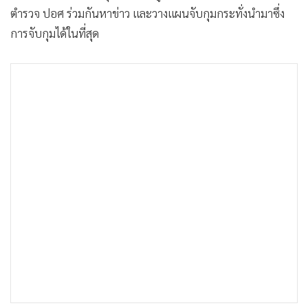
•
เกม
ตำรวจ ปอศ ร่วมกันหาข่าว และวางแผนจับกุมกระทั่งนำมาซึ่ง
•
การจับกุมได้ในที่สุด
วิทยาศาสตร์
•
SMEs
•
หุ้น
•
อินโดจีน
•
กองทุนรวม
•
Celeb Online
•
Factcheck
•
ญี่ปุ่น
•
News1
•
Gotomanager