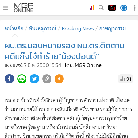
•
หน้าหลัก
หน้าหลัก
ทันเหตุการณ์
Breaking News
อาชญากรรม
•
ทันเหตุการณ์
•
ผบ.ตร.มอบหมายรอง ผบ.ตร.ติดตาม
ภาคใต้
•
ภูมิภาค
คดีแก๊งโจ๋ทำร้าย"น้องปอนด์"
•
Online Section
เผยแพร่:
7 มี.ค. 2560 15:54
โดย: MGR Online
•
บันเทิง
91
•
ผู้จัดการรายวัน
•
คอลัมนิสต์
•
ละคร
พล.ต.อ.จักรทิพย์ ชัยจินดา ผู้บัญชาการตำรวจแห่งชาติ เปิดเผย
ว่า มอบหมายให้ พล.ต.อ.เฉลิมเกียรติ ศรีวรขาน รองผู้บัญชาการ
•
CbizReview
ตำรวจแห่งชาติ ลงพื้นที่ติดตามคดีกลุ่มวัยรุ่นยกพวกรุมทำร้าย
•
Cyber BIZ
นายธีรพงศ์ ฐิตะฐาน หรือ น้องปอนด์ นักศึกษามหาวิทยา
•
ผู้จัดกวน
ศิลปากร วิทยาเขตเพชรบุรีเสียชีวิต ทั้งนี้ เชื่อว่าไม่มีผู้มีอิทธิพล