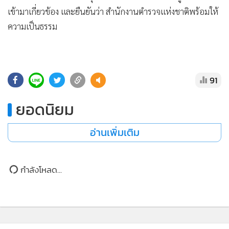
•
Good health & Well-being
เข้ามาเกี่ยวข้อง และยืนยันว่า สำนักงานตำรวจแห่งชาติพร้อมให้
•
Green Innovation & SD
ความเป็นธรรม
•
Management & HR
•
MGR Live
•
Infographic
91
•
การเมือง
•
ท่องเที่ยว
ยอดนิยม
•
กีฬา
•
ต่างประเทศ
อ่านเพิ่มเติม
•
Special Scoop
•
เศรษฐกิจ-ธุรกิจ
กำลังโหลด...
•
จีน
•
ชุมชน-คุณภาพชีวิต
•
อาชญากรรม
•
Motoring