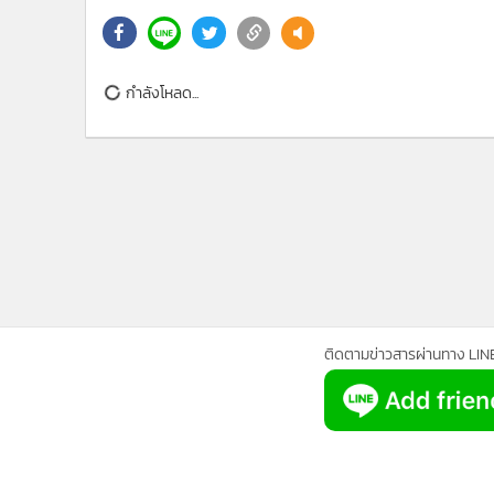
•
Management & HR
•
MGR Live
•
Infographic
•
การเมือง
นายอภิศักดิ์ ตันติวรวงศ์ รัฐมนตรีว่าการกระทรวงการคลัง เ
•
ท่องเที่ยว
3-30 เมษายนนี้ โดยผู้ที่ไม่เคยลงทะเบียนและผู้ที่เคยลง
ทะเบียนใหม่จะได้รับบัตรผู้มีรายได้น้อยประจำตัวทุกคน เพ
•
กีฬา
รถเมล์ และรถไฟฟรี เพียงใช้บัตรประจำตัวรูดผ่านเครื่อง จะร
•
ต่างประเทศ
ธนาคารกรุงไทย ธนาคารออมสิน และธนาคารเพื่อการเกษต
•
Special Scoop
•
เศรษฐกิจ-ธุรกิจ
•
จีน
•
ชุมชน-คุณภาพชีวิต
•
อาชญากรรม
•
Motoring
กำลังโหลด...
•
เกม
•
วิทยาศาสตร์
•
SMEs
ติดตามข่าวสารผ่านทาง LIN
•
หุ้น