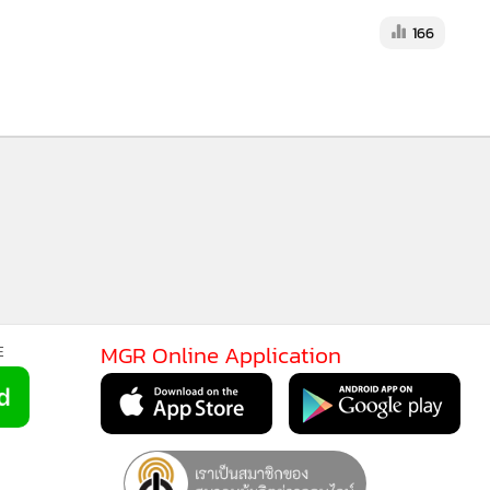
166
ปิดเผยว่า ได้เห็นชอบให้ลงทะเบียนผู้มีรายได้น้อยรอบใหม่ วันที่
ทะเบียนแล้ว 8 ล้านคน ต้องมาลงทะเบียนใหม่ทั้งหมด โดยผู้ลง
ื่อเตรียมรับสวัสดิการรัฐในอนาคต ทั้งส่วนลดค่าน้ำ ค่าไฟฟ้า ค่า
ู้ทันทีว่าได้รับสวัสดิการหรือไม่ โดยลงทะเบียนผ่าน 3 แบงก์รัฐ ทั้ง
รและสหกรณ์การเกษตร (ธ.ก.ส.) ทุกสาขาทั่วประเทศ
166
MGR Online Application
E