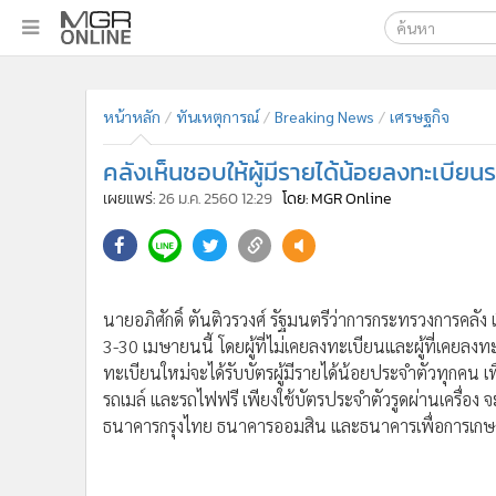
เลือกเครื่องมือท
•
หน้าหลัก
ค้นหา
•
ทันเหตุการณ์
Google
•
ภาคใต้
•
ภูมิภาค
MGR Onl
•
Online Section
ค้นหาขั
•
บันเทิง
•
ผู้จัดการรายวัน
•
คอลัมนิสต์
•
ละคร
•
CbizReview
•
Cyber BIZ
หน้าหลัก
ทันเหตุการณ์
Breaking News
เศรษฐกิจ
•
ผู้จัดกวน
คลังเห็นชอบให้ผู้มีรายได้น้อยลงทะเบียนร
•
Good health & Well-being
•
Green Innovation & SD
เผยแพร่:
26 ม.ค. 2560 12:29
โดย: MGR Online