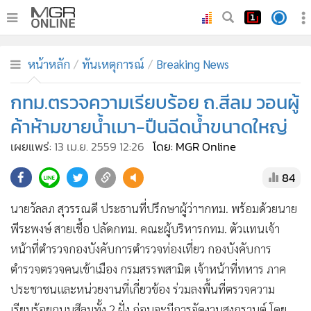
•
หน้าหลัก
หน้าหลัก
ทันเหตุการณ์
Breaking News
•
ทันเหตุการณ์
•
กทม.ตรวจความเรียบร้อย ถ.สีลม วอนผู้
ภาคใต้
•
ภูมิภาค
ค้าห้ามขายน้ำเมา-ปืนฉีดน้ำขนาดใหญ่
•
Online Section
เผยแพร่:
13 เม.ย. 2559 12:26
โดย: MGR Online
•
บันเทิง
84
•
ผู้จัดการรายวัน
•
คอลัมนิสต์
นายวัลลภ สุวรรณดี ประธานที่ปรึกษาผู้ว่าฯกทม. พร้อมด้วยนาย
•
ละคร
พีระพงษ์ สายเชื้อ ปลัดกทม. คณะผู้บริหารกทม. ตัวแทนเจ้า
•
CbizReview
หน้าที่ตำรวจกองบังคับการตำรวจท่องเที่ยว กองบังคับการ
•
Cyber BIZ
ตำรวจตรวจคนเข้าเมือง กรมสรรพสามิต เจ้าหน้าที่ทหาร ภาค
ประชาชนและหน่วยงานที่เกี่ยวข้อง ร่วมลงพื้นที่ตรวจความ
•
ผู้จัดกวน
เรียบร้อยถนนสีลมทั้ง 2 ฝั่ง ก่อนจะมีการจัดงานสงกรานต์ โดย