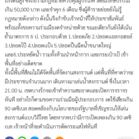
แรงดันสูง ซึ่งถือว่ามีกฎหมายควบคุมผู้บริโภค โดยมีโทษปรับไม่
เกิน 50,000 บาท และจำคุก 6 เดือน ซึ่งผู้ค้ารายย่อยยังไม่รู้
กฎหมายดังกล่าว ดังนั้นจึงกำชับเจ้าหน้าที่ให้ประชาสัมพันธ์
พร้อมทั้งขอความร่วมมืองดจำหน่ายด้วย ขณะเดียวกันยังได้เน้น
ย้ำมาตรการ 6 ป. ประกอบด้วย 1.ปลอดภัย 2.ปลอดแอลกอฮอล์
3.ปลอดโป๊ 4.ปลอดแป้ง 5.ปลอดปืนฉีดน้ำขนาดใหญ่
และ6.ประหยัดน้ำ รวมทั้งห้ามนำหน้ากาก และกระเป๋าเป้ เข้า
พื้นที่อย่างเด็ดขาด
ทั้งนี้พื้นที่สีลมไม่ได้จัดพื้นที่จัดงานสงกรานต์ แต่พื้นที่ที่คาดว่าจะ
มีประชาชนจำนวนมาก เดินทางมาเล่นน้ำสงกรานต์ ซึ่งในเวลา
21.00 น. เขตบางรักจะเข้าทำความสะอาดและเปิดการจราจร
ทันที อย่างไรก็ตามขอความร่วมมือผู้ประกอบการ งดใช้เสียงเกิน
90 เดซิเบล สอดคล้องกับนโยบายของรัฐบาลที่เชิญชวนให้เล่น
สงกรานต์แบบวิถีไทย โดยหากพบว่ามีการเปิดเพลงเกิน 90 เดซิ
เบล เจ้าหน้าที่จะดำเนินการตัดกระแสไฟทันที