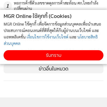
คลิป)
2,528
หอการค้าชี้ตัวเลขขาดดุลการค้าสะท้อน ศก.ไทยกำลัง
1
เปลี่ยนผ่าน
MGR Online ใช้คุกกี้ (Cookies)
2
MGR Online ใช้คุกกี้ เพื่อจัดการข้อมูลส่วนบุคคลเพื่อนำเสนอ
ประสบการณ์คอนเทนต์ที่ดีที่สุดให้กับผู้อ่านบนเว็บไซต์ และ
ในหลวง-พระราชินี ทรงบำเพ็ญพระราชกุศลปัญญาสม
3
แอพพลิเคชั่น
เงื่อนไขการใช้งานเว็บไซต์
และ
นโยบายสิทธิ
วาร (50วัน) พระราชทานพระศพ "เจ้าฟ้าพัชรกิติยาภา"
ส่วนบุคคล
"อนุทิน" โต้ข่าวปรับ ครม. ระบุ ปรับได้ทุกเมื่อแต่ยังไม่ใช่
4
รับทราบ
เวลานี้
ข่าวอื่นในหมวด