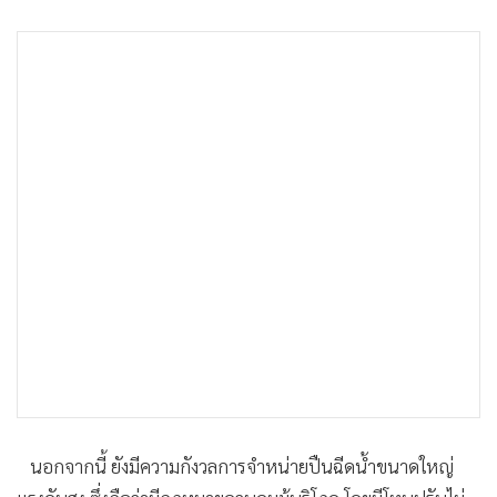
•
เกม
•
วิทยาศาสตร์
•
SMEs
•
หุ้น
•
อินโดจีน
•
กองทุนรวม
•
Celeb Online
•
Factcheck
•
ญี่ปุ่น
•
News1
•
Gotomanager
นอกจากนี้ ยังมีความกังวลการจำหน่ายปืนฉีดน้ำขนาดใหญ่