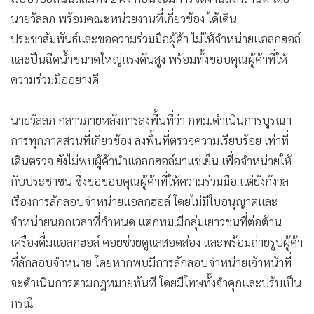
•
Good health & Well-being
นายวัลลภ พร้อมคณะหน่วยงานที่เกี่ยวข้อง ได้เดิน
•
Green Innovation & SD
ประชาสัมพันธ์และขอความร่วมมือผู้ค้า ไม่ให้จำหน่ายแอลกฮอล์
•
Management & HR
และปืนฉีดน้ำขนาดใหญ่แรงดันสูง พร้อมทั้งขอบคุณผู้ค้าที่ให้
•
MGR Live
ความร่วมมืออย่างดี
•
Infographic
•
การเมือง
นายวัลลภ กล่าวภายหลังการลงพื้นที่ว่า กทม.ดำเนินการบูรณา
•
ท่องเที่ยว
การทุกภาคส่วนที่เกี่ยวข้อง ลงพื้นที่ตรวจความเรียบร้อย เท่าที่
•
กีฬา
เดินตรวจ ยังไม่พบผู้ค้านำแอลกฮอล์มาแช่เย็น เพื่อจำหน่ายให้
•
ต่างประเทศ
กับประชาชน ซึ่งขอขอบคุณผู้ค้าที่ให้ความร่วมมือ แต่ยังกังวล
•
Special Scoop
เรื่องการลักลอบจำหน่ายแอลกฮอล์ โดยไม่มีใบอนุญาตและ
•
เศรษฐกิจ-ธุรกิจ
จำหน่ายนอกเวลาที่กำหนด แต่กทม.มีกลุ่มเยาวชนที่ต่อต้าน
•
จีน
เครื่องดื่มแอลกฮอล์ คอยช่วยดูแลสอดส่อง และพร้อมถ่ายรูปผู้ค้า
•
ชุมชน-คุณภาพชีวิต
ที่ลักลอบจำหน่าย โดยหากพบมีการลักลอบจำหน่ายเจ้าหน้าที่
•
จะดำเนินการตามกฎหมายทันที โดยมีโทษทั้งจำคุกและปรับเป็น
อาชญากรรม
กรณี
•
Motoring