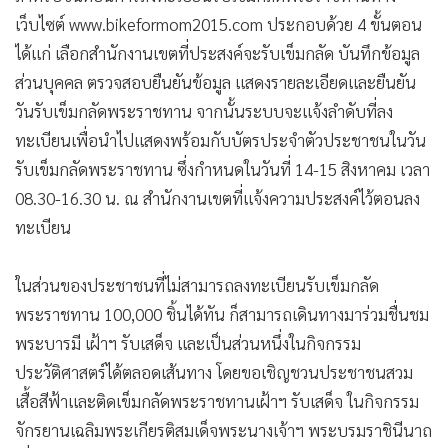
•
เกม
เว็บไซต์ www.bikeformom2015.com ประกอบด้วย 4 ขั้นตอน
•
วิทยาศาสตร์
ได้แก่ เลือกสำนักงานเขตที่ประสงค์จะรับเข็มกลัด บันทึกข้อมูล
•
SMEs
ส่วนบุคคล ตรวจสอบยืนยันข้อมูล แสดงรายละเอียดและยืนยัน
•
หุ้น
วันรับเข็มกลัดพระราชทาน จากนั้นระบบจะแจ้งลำดับที่ลง
ทะเบียนเพื่อนำไปแสดงพร้อมกับบัตรประจำตัวประชาชนในวัน
•
อินโดจีน
รับเข็มกลัดพระราชทาน ซึ่งกำหนดในวันที่ 14-15 สิงหาคม เวลา
•
กองทุนรวม
08.30-16.30 น. ณ สำนักงานเขตที่แจ้งความประสงค์ไว้ตอนลง
•
Celeb Online
ทะเบียน
•
Factcheck
•
ญี่ปุ่น
ในส่วนของประชาชนที่ไม่สามารถลงทะเบียนรับเข็มกลัด
•
News1
พระราชทาน 100,000 ชิ้นได้ทัน ก็สามารถเดินทางมาร่วมชื่นชม
•
Gotomanager
พระบารมี เฝ้าฯ รับเสด็จ และเป็นส่วนหนึ่งในกิจกรรม
ประวัติศาสตร์ได้ตลอดเส้นทาง โดยขอเชิญชวนประชาชนสวม
เสื้อสีฟ้าและติดเข็มกลัดพระราชทานเฝ้าฯ รับเสด็จ ในกิจกรรม
จักรยานเฉลิมพระเกียรติสมเด็จพระนางเจ้าฯ พระบรมราชินีนาถ