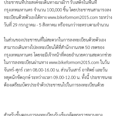
•
Good health & Well-being
ประชาชนที่ประสงค์จะเดินทางมาเฝ้าฯ รับเสด็จในพื้นที่
•
Green Innovation & SD
กรุงเทพมหานคร จำนวน 100,000 ชิ้น โดยประชาชนสามารถลง
•
Management & HR
ทะเบียนด้วยตัวเองได้ทาง www.bikeformom2015.com ระหว่าง
•
MGR Live
วันที่ 29 กรกฎาคม - 5 สิงหาคม หรือจนกว่าจะครบตามจำนวน
•
Infographic
ในส่วนของประชาชนที่ไม่สะดวกในการลงทะเบียนด้วยตัวเอง
•
การเมือง
สามารถเดินทางไปลงทะเบียนได้ที่สำนักงานเขต 50 เขตของ
•
ท่องเที่ยว
กรุงเทพมหานคร โดยจะมีเจ้าหน้าที่คอยอำนวยความสะดวกช่วย
•
กีฬา
ในการลงทะเบียนผ่านทาง www.bikeformom2015.com ในวัน
•
ต่างประเทศ
จันทร์-ศุกร์ เวลา 08.00-16.00 น. ส่วนวันเสาร์ อาทิตย์ และวัน
•
Special Scoop
หยุดนักขัตฤกษ์ ระหว่างเวลา 09.00-12.00 น. ทั้งนี้ ประชาชนจะ
•
เศรษฐกิจ-ธุรกิจ
ต้องเตรียมบัตรประจำตัวประชาชนไปในการลงทะเบียนด้วย
•
จีน
•
ชุมชน-คุณภาพชีวิต
•
อาชญากรรม
•
Motoring
สำหรับขั้นตอนการลงทะเบียนรับเข็มกลัดพระราชทานทาง