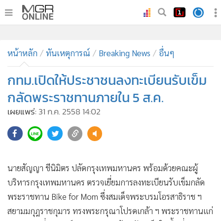
•
หน้าหลัก
•
หน้าหลัก
ทันเหตุการณ์
ทันเหตุการณ์
Breaking News
อื่นๆ
•
ภาคใต้
กทม.เปิดให้ประชาชนลงทะเบียนรับเข็ม
•
ภูมิภาค
กลัดพระราชทานภายใน 5 ส.ค.
•
Online Section
เผยแพร่:
31 ก.ค. 2558 14:02
•
บันเทิง
•
ผู้จัดการรายวัน
•
คอลัมนิสต์
•
ละคร
นายสัญญา ชีนิมิตร ปลัดกรุงเทพมหานคร พร้อมด้วยคณะผู้
•
CbizReview
บริหารกรุงเทพมหานคร ตรวจเยี่ยมการลงทะเบียนรับเข็มกลัด
•
Cyber BIZ
พระราชทาน Bike for Mom ซึ่งสมเด็จพระบรมโอรสาธิราช ฯ
•
ผู้จัดกวน
สยามมกุฎราชกุมาร ทรงพระกรุณาโปรดเกล้า ฯ พระราชทานแก่