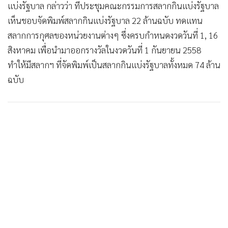
•
Good health & Well-being
แบ่งรัฐบาล กล่าวว่า ที่ประชุมคณะกรรมการสลากกินแบ่งรัฐบาล
•
Green Innovation & SD
เห็นชอบจัดพิมพ์สลากกินแบ่งรัฐบาล 22 ล้านฉบับ ทดแทน
•
Management & HR
สลากการกุศลของหน่วยงานต่างๆ ซึ่งครบกำหนดงวดวันที่ 1, 16
•
MGR Live
สิงหาคม เพื่อนำมาออกรางวัลในงวดวันที่ 1 กันยายน 2558
•
Infographic
ทำให้มีสลากฯ ที่จัดพิมพ์เป็นสลากกินแบ่งรัฐบาลทั้งหมด 74 ล้าน
•
การเมือง
ฉบับ
•
ท่องเที่ยว
•
กีฬา
•
ต่างประเทศ
•
Special Scoop
•
เศรษฐกิจ-ธุรกิจ
•
จีน
•
ชุมชน-คุณภาพชีวิต
•
อาชญากรรม
•
Motoring