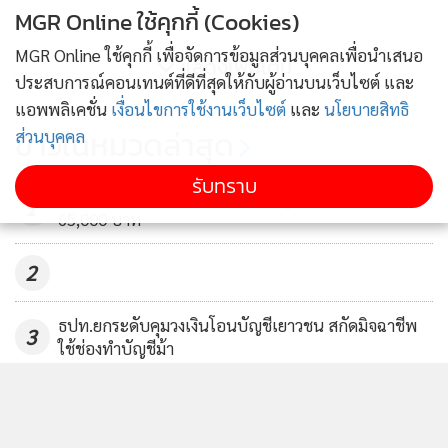
MGR Online ใช้คุกกี้ (Cookies)
จนท.เตรียมลงพื้นที่สุ่มตรวจราคา
ขายสลากฯ ไม่เกิน 80 บ.วันนี้
MGR Online ใช้คุกกี้ เพื่อจัดการข้อมูลส่วนบุคคลเพื่อนำเสนอ
แสดงเพิ่มเติม
ประสบการณ์คอนเทนต์ที่ดีที่สุดให้กับผู้อ่านบนเว็บไซต์ และ
108
แอพพลิเคชั่น
เงื่อนไขการใช้งานเว็บไซต์
และ
นโยบายสิทธิ
ส่งทหาร-ตำรวจตรวจแผงหวย ขาย
ข่าวในหมวดล่าสุด
ส่วนบุคคล
เกิน80บาทเจอสอบทรัพย์สิน
รับทราบ
189
ราคาทองวันนี้ปรับ 19 ครั้ง [-550] รูปพรรณขายออก
1
65,000 บาท
2
ธปท.ยกระดับคุมวงเงินโอนบัญชีเยาวชน สกัดมิจฉาชีพ
3
ใช้ช่องทำบัญชีม้า
หุ้นไทยปิดภาคเช้า +24.30 จุด มูลค่าซื้อขาย 49,220.81
4
ล.