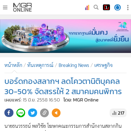
•
หน้าหลัก
•
ทันเหตุการณ์
•
ภาคใต้
•
ภูมิภาค
•
Online Section
หน้าหลัก
ทันเหตุการณ์
Breaking News
เศรษฐกิจ
•
บันเทิง
•
ผู้จัดการรายวัน
บอร์ดกองสลากฯ ลดโควตานิติบุคคล
•
คอลัมนิสต์
30-50% จัดสรรให้ 2 สมาคมคนพิการ
•
ละคร
เผยแพร่:
15 มิ.ย. 2558 16:50
โดย: MGR Online
•
CbizReview
217
•
Cyber BIZ
•
ผู้จัดกวน
นายธนวรรธน์ พลวิชัย โฆษกคณะกรรมการสำนักงานสลากกิน