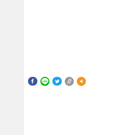
•
Management & HR
•
MGR Live
•
Infographic
•
การเมือง
•
ท่องเที่ยว
•
กีฬา
•
ต่างประเทศ
•
Special Scoop
•
เศรษฐกิจ-ธุรกิจ
•
จีน
•
ชุมชน-คุณภาพชีวิต
•
อาชญากรรม
•
Motoring
•
เกม
•
วิทยาศาสตร์
•
SMEs
•
หุ้น