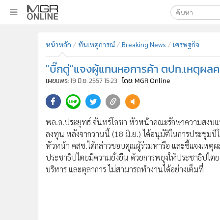
เลือกเครื่องมือท
•
หน้าหลัก
หน้าหลัก
ทันเหตุการณ์
Breaking News
เศรษฐกิจ
ค้นหา
•
ทันเหตุการณ์
Google
•
ภาคใต้
"บิ๊กตู่"แจงผู้แทนหอการค้า ตปท.เหตุผ
•
ภูมิภาค
MGR Onl
เผยแพร่:
19 มิ.ย. 2557 15:23
โดย: MGR Online
•
Online Section
ค้นหาขั
•
บันเทิง
•
ผู้จัดการรายวัน
พล.อ.ประยุทธ์ จันทร์โอชา หัวหน้าคณะรักษาความสงบแห่
•
คอลัมนิสต์
ลงทุน หลังจากวานนี้ (18 มิ.ย.) ได้อนุมัติในการประชุมบี
•
ละคร
หัวหน้า คสช.ได้กล่าวขอบคุณผู้ร่วมหารือ และชี้แจงเห
•
CbizReview
ประชาธิปไตยมีความยั่งยืน ด้วยการพยุงให้ประชาธิปไตยมั
บริหาร และตุลาการ ไม่สามารถทำงานได้อย่างเต็มที่
•
Cyber BIZ
•
ผู้จัดกวน
•
Good health & Well-being
•
Green Innovation & SD