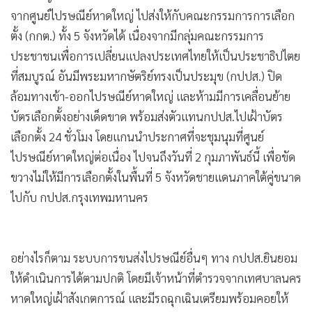
•
Good health & Well-being
ตั้ง (กกต.) ทั้ง 5 จังหวัดได้ เนื่องจากมีกลุ่มคณะกรรมการ
•
Green Innovation & SD
ประชาชนเพื่อการเปลี่ยนแปลงประเทศไทยให้เป็นประชาธิปไตย
•
Management & HR
ที่สมบูรณ์ อันมีพระมหากษัตริย์ทรงเป็นประมุข (กปปส.) ปิด
•
MGR Live
ล้อมทางเข้า-ออกไปรษณีย์หาดใหญ่ และห้ามมีการเคลื่อนย้าย
•
Infographic
บัตรเลือกตั้งอย่างเด็ดขาด พร้อมส่งตัวแทนกปปส.ไปเฝ้าบัตร
•
การเมือง
เลือกตั้ง 24 ชั่วโมง โดยแกนนำประกาศที่จะชุมนุมที่ศูนย์
•
ท่องเที่ยว
ไปรษณีย์หาดใหญ่ต่อเนื่อง ไปจนถึงวันที่ 2 กุมภาพันธ์นี้ เพื่อขัด
•
กีฬา
ขวางไม่ให้มีการเลือกตั้งในพื้นที่ 5 จังหวัดชายแดนภาคใต้คู่ขนาด
•
ต่างประเทศ
ไปกับ กปปส.กรุงเทพมหานคร
•
Special Scoop
•
เศรษฐกิจ-ธุรกิจ
•
จีน
•
ชุมชน-คุณภาพชีวิต
•
อาชญากรรม
•
Motoring