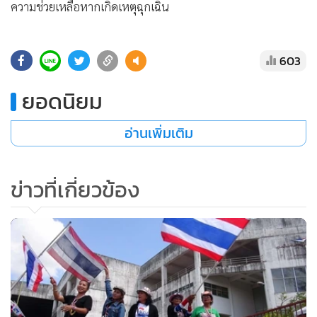
•
เกม
•
วิทยาศาสตร์
•
SMEs
•
หุ้น
•
อินโดจีน
•
กองทุนรวม
•
Celeb Online
•
Factcheck
•
ญี่ปุ่น
•
News1
•
Gotomanager
อย่างไรก็ตาม ระบบการขนส่งไปรษณีย์อื่นๆ ทาง กปปส.ยินยอม
ให้ดำเนินการได้ตามปกติ โดยมีเจ้าหน้าที่ตำรวจจากเทศบาลนคร
หาดใหญ่เฝ้าสังเกตการณ์ และมีรถฉุกเฉินเตรียมพร้อมคอยให้
ความช่วยเหลือหากเกิดเหตุฉุกเฉิน