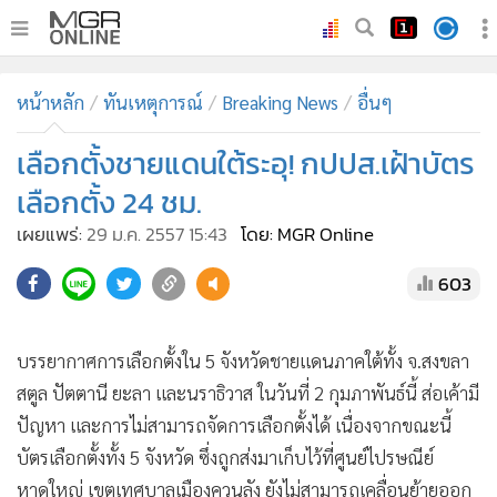
•
หน้าหลัก
หน้าหลัก
ทันเหตุการณ์
Breaking News
อื่นๆ
•
ทันเหตุการณ์
•
เลือกตั้งชายแดนใต้ระอุ! กปปส.เฝ้าบัตร
ภาคใต้
•
ภูมิภาค
เลือกตั้ง 24 ชม.
•
Online Section
เผยแพร่:
29 ม.ค. 2557 15:43
โดย: MGR Online
•
บันเทิง
603
•
ผู้จัดการรายวัน
•
คอลัมนิสต์
บรรยากาศการเลือกตั้งใน 5 จังหวัดชายแดนภาคใต้ทั้ง จ.สงขลา
•
ละคร
สตูล ปัตตานี ยะลา และนราธิวาส ในวันที่ 2 กุมภาพันธ์นี้ ส่อเค้ามี
•
CbizReview
ปัญหา และการไม่สามารถจัดการเลือกตั้งได้ เนื่องจากขณะนี้
•
Cyber BIZ
บัตรเลือกตั้งทั้ง 5 จังหวัด ซึ่งถูกส่งมาเก็บไว้ที่ศูนย์ไปรษณีย์
หาดใหญ่ เขตเทศบาลเมืองควนลัง ยังไม่สามารถเคลื่อนย้ายออก
•
ผู้จัดกวน
จากศูนย์ไปรษณีย์หาดใหญ่ ไปส่งให้กับคณะกรรมการการเลือก