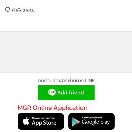
1,185
เลือกตั้ง 5 จชต.ส่อล่ม! กลุ่ม
กปปส.เฝ้าบัตรเลือกตั้งตลอด 24
ชั่วโมง (ชมคลิป)
“กปปส.สงขลา” บุกเจรจาไปรษณีย์
งดส่งบัตรเลือกตั้ง 5 จังหวัดภาคใต้
1,875
“กปปส.สงขลา” ตั้งเวทีเฉพาะกิจที่
ไปรษณีย์ เขต 9 สงขลา เฝ้าบัตร
แสดงเพิ่มเติม
เลือกตั้ง
200
“ผอ.เขตลาออก-ขาด จนท.กว่า 2
กำลังโหลด...
หมื่น-ไม่มีบัตรให้กา” กกต.นครฯ ส่อ