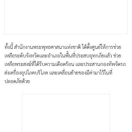
•
เกม
•
วิทยาศาสตร์
•
SMEs
•
หุ้น
•
อินโดจีน
ทั้งนี้ สำนักงานพระพุทธศาสนาแห่งชาติ ได้ตั้งศูนย์ให้การช่วย
•
กองทุนรวม
เหลือระดับจังหวัดและอำเภอในพื้นที่ประสบอุทกภัยแล้ว ช่วย
•
Celeb Online
เหลือพระสงฆ์ที่ได้รับความเดือดร้อน และประสานกองทัพจัดรถ
•
Factcheck
ส่งเครื่องอุปโภคบริโภค และเคลื่อนย้ายของมีค่ามาไว้ในที่
•
ญี่ปุ่น
ปลอดภัยด้วย
•
News1
•
Gotomanager