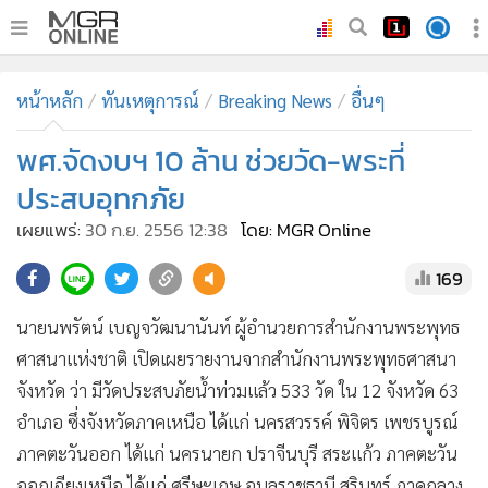
•
หน้าหลัก
หน้าหลัก
ทันเหตุการณ์
Breaking News
อื่นๆ
•
ทันเหตุการณ์
•
พศ.จัดงบฯ 10 ล้าน ช่วยวัด-พระที่
ภาคใต้
•
ภูมิภาค
ประสบอุทกภัย
•
Online Section
เผยแพร่:
30 ก.ย. 2556 12:38
โดย: MGR Online
•
บันเทิง
169
•
ผู้จัดการรายวัน
•
คอลัมนิสต์
นายนพรัตน์ เบญจวัฒนานันท์ ผู้อำนวยการสำนักงานพระพุทธ
•
ละคร
ศาสนาแห่งชาติ เปิดเผยรายงานจากสำนักงานพระพุทธศาสนา
•
CbizReview
จังหวัด ว่า มีวัดประสบภัยน้ำท่วมแล้ว 533 วัด ใน 12 จังหวัด 63
•
Cyber BIZ
อำเภอ ซึ่งจังหวัดภาคเหนือ ได้แก่ นครสวรรค์ พิจิตร เพชรบูรณ์
ภาคตะวันออก ได้แก่ นครนายก ปราจีนบุรี สระแก้ว ภาคตะวัน
•
ผู้จัดกวน
ออกเฉียงเหนือ ได้แก่ ศรีษะเกษ อุบลราชธานี สุรินทร์ ภาคกลาง