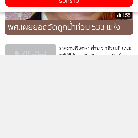
รับทราบ
155
พศ.เผยยอดวัดถูกน้ำท่วม 533 แห่ง
รายงานพิเศษ : ท่าน ว.วชิรเมธี แนะ
วิธีใช้ไม้บรรทัด วัดพระอรหันต์
878
มทภ. 4 ร่วมรดน้ำศพ อส.ทพ.เหยื่อ
กราดยิงชุดคุ้มครองพระปัตตานี
1,094
ชาวสงขลาร่วมทำบุญตักบาตรในวัน
แสดงเพิ่มเติม
“อาสาฬหบูชา” ถวายเป็นพุทธบูชา
(ชมคลิป)
254