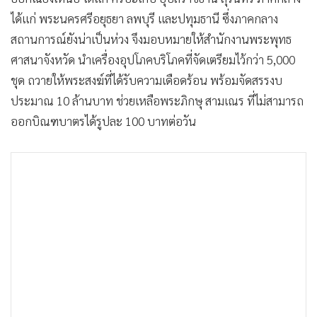
•
Good health & Well-being
ได้แก่ พระนครศรีอยุธยา ลพบุรี และปทุมธานี ซึ่งภาคกลาง
•
Green Innovation & SD
สถานการณ์ยังน่าเป็นห่วง จึงมอบหมายให้สำนักงานพระพุทธ
•
Management & HR
ศาสนาจังหวัด นำเครื่องอุปโภคบริโภคที่จัดเตรียมไว้กว่า 5,000
•
MGR Live
ชุด ถวายให้พระสงฆ์ที่ได้รับความเดือดร้อน พร้อมจัดสรรงบ
•
Infographic
ประมาณ 10 ล้านบาท ช่วยเหลือพระภิกษุ สามเณร ที่ไม่สามารถ
•
การเมือง
ออกบิณฑบาตรได้รูปละ 100 บาทต่อวัน
•
ท่องเที่ยว
•
กีฬา
•
ต่างประเทศ
•
Special Scoop
•
เศรษฐกิจ-ธุรกิจ
•
จีน
•
ชุมชน-คุณภาพชีวิต
•
อาชญากรรม
•
Motoring