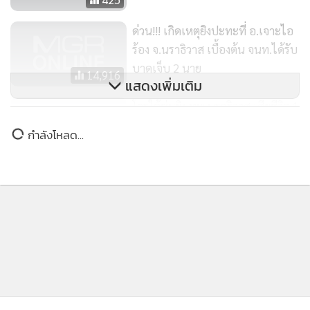
ด่วน!!! เกิดเหตุยิงปะทะที่ อ.เจาะไอ
ร้อง จ.นราธิวาส เบื้องต้น จนท.ได้รับ
บาดเจ็บ 2 นาย
14,916
แสดงเพิ่มเติม
โจรใต้ซุ่มยิง ทพ.นราธิวาส เสียชีวิต 1
นาย
กำลังโหลด...
754