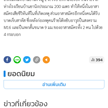
•
Good health & Well-being
ห่างโรงเรียนบ้านยานิงประมาณ 200 เมตร ทำให้หนึ่งในอาสา
•
Green Innovation & SD
สมัครเสียชีวิทันทีในที่เกิดเหตุ ส่วนอาสาสมัครอีกหนึ่งคนได้รับ
•
Management & HR
บาดเจ็บสาหัส ซึ่งหลังก่อเหตุคนร้ายได้หยิบอาวุธปืนสงคราม
•
MGR Live
M16 และปืนพกสั้นขนาด 9 มม.ของอาสาสมัครทั้ง 2 คน ไปด้วย
•
Infographic
4 กระบอก
•
การเมือง
•
ท่องเที่ยว
•
กีฬา
394
•
ต่างประเทศ
•
Special Scoop
ยอดนิยม
•
เศรษฐกิจ-ธุรกิจ
•
จีน
อ่านเพิ่มเติม
•
ชุมชน-คุณภาพชีวิต
•
อาชญากรรม
ข่าวที่เกี่ยวข้อง
•
Motoring