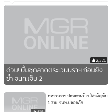
•
เกม
•
วิทยาศาสตร์
•
SMEs
•
หุ้น
•
อินโดจีน
•
กองทุนรวม
•
Celeb Online
•
Factcheck
2,321
•
ญี่ปุ่น
ด่วน! บึ้มชุดลาดตระเวนนราฯ ก่อนยิง
•
News1
ซ้ำ จนท.เจ็บ 2
•
Gotomanager
ทหารนราฯ ปะทะคนร้าย วิสามัญดับ
1 ราย-จนท.ปลอดภัย
425