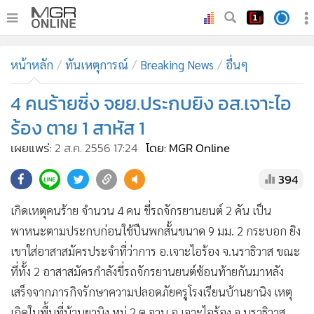
•
หน้าหลัก
หน้าหลัก
ทันเหตุการณ์
Breaking News
อื่นๆ
•
ทันเหตุการณ์
•
4 คนร้ายซิ่ง จยย.ประกบยิง อส.เจาะไอ
ภาคใต้
•
ภูมิภาค
ร้อง ตาย 1 สาหัส 1
•
Online Section
เผยแพร่:
2 ส.ค. 2556 17:24
โดย: MGR Online
•
บันเทิง
394
•
ผู้จัดการรายวัน
•
คอลัมนิสต์
เกิดเหตุคนร้าย จำนวน 4 คน ขี่รถจักรยานยนต์ 2 คัน เป็น
•
ละคร
พาหนะตามประกบก่อนใช้ปืนพกสั้นขนาด 9 มม. 2 กระบอก ยิง
•
CbizReview
เขาใส่อาสาสมัครประจำที่ว่าการ อ.เจาะไอร้อง จ.นราธิวาส ขณะ
•
Cyber BIZ
ที่ทั้ง 2 อาสาสมัครกำลังขี่รถจักรยานยนต์ซ้อนท้ายกันมาหลัง
เสร็จจากภารกิจรักษาความปลอดภัยครูโรงเรียนบ้านยานิง เหตุ
•
ผู้จัดกวน
เกิดในพื้นที่บ้านยานิง หมู่ 2 ต.จวบ อ.เจาะไอร้อง จ.นราธิวาส