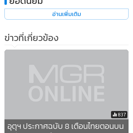
ยอดนิยม
•
เกม
อ่านเพิ่มเติม
•
วิทยาศาสตร์
•
SMEs
•
หุ้น
ข่าวที่เกี่ยวข้อง
•
อินโดจีน
•
กองทุนรวม
•
Celeb Online
•
Factcheck
•
ญี่ปุ่น
•
News1
•
Gotomanager
837
อุตุฯ ประกาศฉบับ 8 เตือนไทยตอนบน