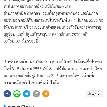
•
Good health & Well-being
ทบในภาคตะวันออกเฉียงเหนือในระยะแรก
•
Green Innovation & SD
ส่วนภาคเหนือ ภาคกลาง รวมทั้งกรุงเทพมหานคร และในภาค
•
Management & HR
ตะวันออก จะได้รับผลกระทบในช่วงวันที่ 3 - 4 มีนาคม 2556 ขอ
•
MGR Live
ให้ประชาชนบริเวณประเทศไทยตอนบนระวังอันตรายจากพายุ
•
Infographic
ฤดูร้อน และให้ดูแลรักษาสุขภาพจากลักษณะอากาศที่
•
การเมือง
เปลี่ยนแปลงในระยะนี้
•
ท่องเที่ยว
•
กีฬา
•
ต่างประเทศ
สำหรับลมตะวันออกที่พัดปกคลุมภาคใต้จะมีกำลังแรงขึ้นในช่วง
•
Special Scoop
วันที่ 3 - 5 มีนาคม 2556 ทำให้ภาคใต้มีฝนกระจาย และอ่าวไทย
•
เศรษฐกิจ-ธุรกิจ
ตอนล่าง จะมีคลื่นสูงประมาณ 2 - 3 เมตร ขอให้ชาวเรือเพิ่ม
•
จีน
ความระมัดระวังในการเดินเรือไว้ด้วย
•
ชุมชน-คุณภาพชีวิต
4,573
•
อาชญากรรม
•
Motoring