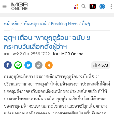
•
หน้าหลัก
หน้าหลัก
ทันเหตุการณ์
Breaking News
อื่นๆ
•
ทันเหตุการณ์
•
อุตุฯ เตือน "พายุฤดูร้อน" ฉบับ 9
ภาคใต้
•
ภูมิภาค
กระทบวันเลือกตั้งผู้ว่าฯ
•
Online Section
เผยแพร่:
2 มี.ค. 2556 17:22
โดย: MGR Online
•
บันเทิง
4,573
•
ผู้จัดการรายวัน
•
คอลัมนิสต์
กรมอุตุนิยมวิทยา ประกาศเตือน"พายุฤดูร้อน"ฉบับที่ 9 ว่า
•
ละคร
บริเวณความกดอากาศสูงกำลังค่อนข้างแรงจากประเทศจีนได้แผ่
•
CbizReview
ปกคลุมถึงภาคตะวันออกเฉียงเหนือของประเทศไทยแล้ว ทำให้
•
Cyber BIZ
ประเทศไทยตอนบนนั้น จะมีพายุฤดูร้อนเกิดขึ้น โดยมีลักษณะ
ของพายุฝนฟ้าคะนอง ลมกระโชกแรง และอาจมีลูกเห็บตกบาง
•
ผู้จัดกวน
แห่ง และอุณหภูมิจะลดลง 5-7 องศาเซลเซียส โดยเริ่มมีผลกระ