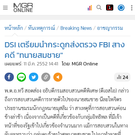
•
หน้าหลัก
หน้าหลัก
ทันเหตุการณ์
Breaking News
อาชญากรรม
•
ทันเหตุการณ์
•
DSI เตรียมนำกระดูกส่งตรวจ FBI สาง
ภาคใต้
•
ภูมิภาค
คดี "ทนายสมชาย"
•
Online Section
เผยแพร่:
11 มี.ค. 2552 14:41
โดย: MGR Online
•
บันเทิง
24
•
ผู้จัดการรายวัน
•
คอลัมนิสต์
พ.ต.อ.ทวี สอดส่อง อธิบดีกรมสอบสวนคดีพิเศษ (ดีเอสไอ) กล่าว
•
ละคร
ถึงการสอบสวนคดีการหายตัวไปของนายสมชาย นีละไพจิตร
•
CbizReview
ประธานชมรมนักกฎหมายมุสลิม ว่า สาเหตุที่การสอบสวนค่อน
•
Cyber BIZ
ข้างล่าช้า เนื่องจากเป็นคดีที่เกี่ยวข้องกับกลุ่มอิทธิพล ที่มีเจ้า
หน้าที่ของรัฐเข้าไปเกี่ยวข้องจำนวนมาก แม้การสอบสวนในทาง
•
ผู้จัดกวน
ลับจะทราบว่า กลุ่มคนร้ายนำศพนายสมชาย ไปเผาทำลายที่