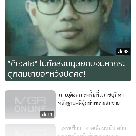
48
“ดีเอสไอ” ไม่ท้อส่งมนุษย์กบงมหากระ
ดูกสมชายอีกหวังปิดคดี!
รมว.ยุติธรรมลงพื้นที่จ.ราชบุรี หา
หลักฐานคดีอุ้มฆ่าทนายสมชาย
11
“เทพเทือก” คาดเดือนหน้า! หลัก
ฐานพอฟ้องอุ้มฆ่าทนายสมชาย