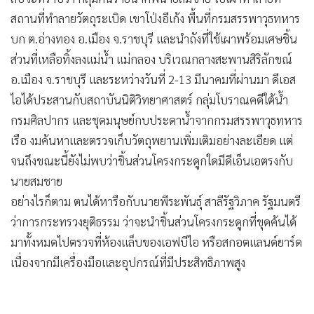
•
Good health & Well-being
สถานที่ทำลายวัตถุระเบิด เขาโป่งอีเก้ง พื้นที่กรมสรรพาวุธทหาร
•
Green Innovation & SD
บก ต.อ่างทอง อ.เมือง จ.ราชบุรี และนำถังที่ใช้เผาพร้อมเศษชิ้น
•
Management & HR
ส่วนที่เหลือทิ้งลงแม่น้ำ แม่กลอง บริเวณกลางสะพานสิริลักขณ์
•
MGR Live
อ.เมือง จ.ราชบุรี และระหว่างวันที่ 2-13 มีนาคมที่ผ่านมา ดีเอส
•
Infographic
ไอได้ประสานกับสถาบันนิติวิทยาศาสตร์ กลุ่มโบราณคดีใต้น้ำ
•
การเมือง
กรมศิลปากร และชุดมนุษย์กบประดาน้ำจากกรมสรรพาวุธทหาร
•
ท่องเที่ยว
เรือ งมค้นหาและตรวจเก็บวัตถุพยานเพิ่มเติมอย่างละเอียด แต่
•
กีฬา
จนถึงขณะนี้ยังไม่พบว่าชิ้นส่วนโครงกระดูกใดมีดีเอ็นเอตรงกับ
•
ต่างประเทศ
นายสมชาย
•
Special Scoop
อย่างไรก็ตาม ตนได้หารือกับนายพีระพันธุ์ สาลีรัฐวิภาค รัฐมนตรี
•
เศรษฐกิจ-ธุรกิจ
ว่าการกระทรวงยุติธรรม ว่าจะนำชิ้นส่วนโครงกระดูกที่ขุดค้นได้
•
จีน
มาทั้งหมดไปตรวจที่ห้องแล็บของเอฟบีไอ หรือสกอตแลนด์ยาร์ด
•
ชุมชน-คุณภาพชีวิต
เนื่องจากมีเครื่องมือและอุปกรณ์ที่มีประสิทธิภาพสูง
•
อาชญากรรม
•
Motoring