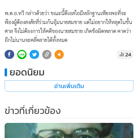
•
เกม
พ.ต.อ.ทวี กล่าวด้วยว่า ขณะนี้ดีเอสไอมีหลักฐานเพียงพอที่จะ
•
วิทยาศาสตร์
ฟ้องผู้ต้องสงสัยที่ร่วมกันอุ้มนายสมชาย แต่ไม่อยากให้หลุดในชั้น
•
SMEs
ศาล จึงไม่ต้องการให้คดีของนายสมชาย เกิดข้อผิดพลาด คาดว่า
•
หุ้น
อีกไม่นานจะคลี่คลายได้ทั้งหมด
•
อินโดจีน
•
กองทุนรวม
24
•
Celeb Online
ยอดนิยม
•
Factcheck
•
ญี่ปุ่น
อ่านเพิ่มเติม
•
News1
•
Gotomanager
ข่าวที่เกี่ยวข้อง