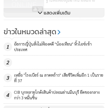
38
แสดงเพิ่มเติม
“พีระพันธุ์” ลุยต่อคดีทนายสมชาย
เปลี่ยนแนวสืบเน้นพยานบุคคล!
ข่าวในหมวดล่าสุด
15
อัยการญี่ปุ่นสั่งไม่ฟ้องคดี "น้องเทียน" หิ้วไอซ์เข้า
1
ประเทศ
2
เหยื่อ "โรงเบียร์ ณ ลาดพร้าว" เสียชีวิตเพิ่มอีก 1 เป็นราย
3
ที่ 37
CIB บุกทลายโกดังสินค้าปลอมย่านมีนบุรี ยึดของกลาง
4
กว่า 3 หมื่นชิ้น