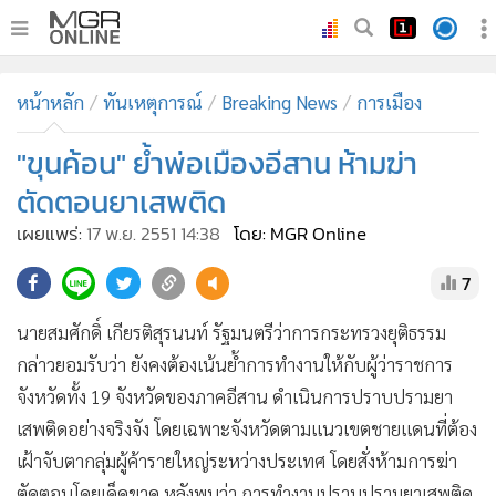
•
หน้าหลัก
หน้าหลัก
ทันเหตุการณ์
Breaking News
การเมือง
•
ทันเหตุการณ์
•
"ขุนค้อน" ย้ำพ่อเมืองอีสาน ห้ามฆ่า
ภาคใต้
•
ภูมิภาค
ตัดตอนยาเสพติด
•
Online Section
เผยแพร่:
17 พ.ย. 2551 14:38
โดย: MGR Online
•
บันเทิง
7
•
ผู้จัดการรายวัน
•
คอลัมนิสต์
นายสมศักดิ์ เกียรติสุรนนท์ รัฐมนตรีว่าการกระทรวงยุติธรรม
•
ละคร
กล่าวยอมรับว่า ยังคงต้องเน้นย้ำการทำงานให้กับผู้ว่าราชการ
•
CbizReview
จังหวัดทั้ง 19 จังหวัดของภาคอีสาน ดำเนินการปราบปรามยา
•
Cyber BIZ
เสพติดอย่างจริงจัง โดยเฉพาะจังหวัดตามแนวเขตชายแดนที่ต้อง
เฝ้าจับตากลุ่มผู้ค้ารายใหญ่ระหว่างประเทศ โดยสั่งห้ามการฆ่า
•
ผู้จัดกวน
ตัดตอนโดยเด็ดขาด หลังพบว่า การทำงานปราบปรามยาเสพติด