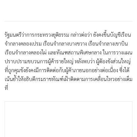
•
เกม
•
วิทยาศาสตร์
•
SMEs
•
หุ้น
รัฐมนตรีว่าการกระทรวงยุติธรรม กล่าวต่อว่า ยังคงขึ้นบัญชีเรือน
•
อินโดจีน
จำกลางคลองเปรม เรือนจำกลางบางขวาง เรือนจำกลางเขาบิน
เรือนจำกลางคลองไผ่ และทัณฑสถานพิเศษกลาง ในการวางแผน
•
กองทุนรวม
ปราบปรามขบวนการผู้ค้ารายใหญ่ หลังพบว่า ผู้ต้องขังส่วนใหญ่
•
Celeb Online
ที่ถูกคุมขังยังคงมีการติดต่อกับผู้ค้าภายนอกอย่างต่อเนื่อง ซึ่งได้
•
Factcheck
เน้นย้ำให้อธิบดีกรมราชทัณฑ์เฝ้าติดตามการเคลื่อนไหวอย่างเต็ม
•
ญี่ปุ่น
ที่
•
News1
•
Gotomanager