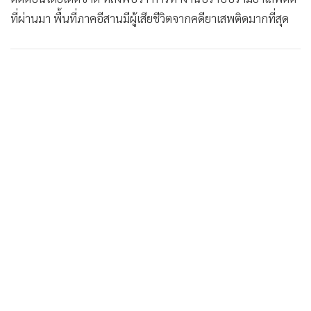
•
Good health & Well-being
ที่ผ่านมา พื้นที่ภาคอีสานมีผู้เสียชีวิตจากคดียาเสพติดมากที่สุด
•
Green Innovation & SD
•
Management & HR
•
MGR Live
•
Infographic
•
การเมือง
•
ท่องเที่ยว
•
กีฬา
•
ต่างประเทศ
•
Special Scoop
•
เศรษฐกิจ-ธุรกิจ
•
จีน
•
ชุมชน-คุณภาพชีวิต
•
อาชญากรรม
•
Motoring