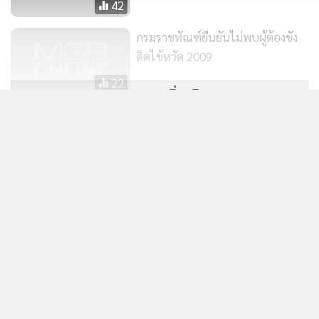
42
กรมราชทัณฑ์ยืนยันไม่พบผู้ต้องขัง
ติดไข้หวัด 2009
22
แสดงเพิ่มเติม
สภาทนายฯ ชี้พันธมิตรฯ ไม่ให้
ตร.จับ 9 แกนนำไม่ผิด
ข่าวในหมวดล่าสุด
40
สมช.เห็นชอบ 6 มาตรการชายแดนใต้ บังคับใช้ กม.เด็ด
1
ขาด-ทบทวนเนื้อหาพูดคุยสันติสุข
2
สถานเอกอัครราชทูตฯ ไม่เคยได้รับแจ้งจาก ตร.จอร์เจีย-
3
ได้รับแจ้งครั้งแรกจาก กต.จอร์เจีย 29 ก.ค.